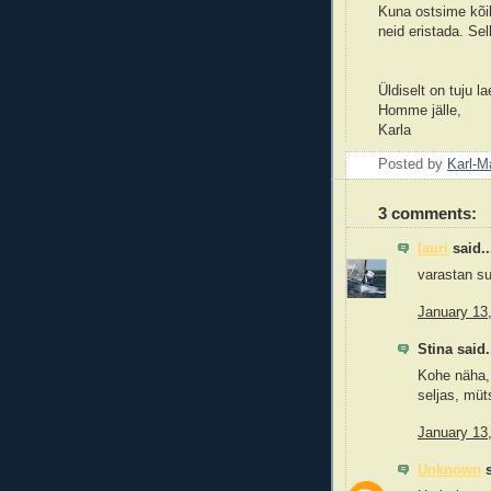
Kuna ostsime kõik
neid eristada. Se
Üldiselt on tuju 
Homme jälle,
Karla
Posted by
Karl-M
3 comments:
lauri
said..
varastan su
January 13
Stina said.
Kohe näha, 
seljas, müt
January 13
Unknown
s