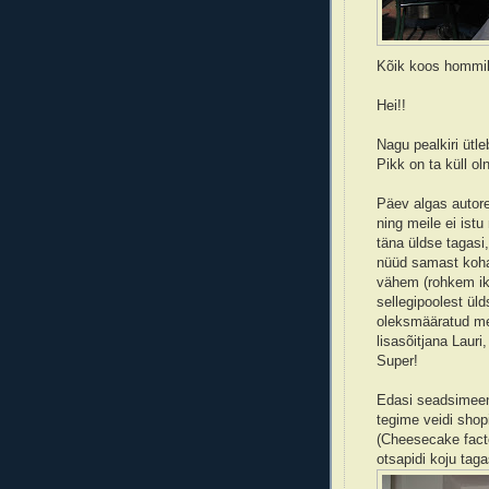
Kõik koos hommik
Hei!!
Nagu pealkiri üt
Pikk on ta küll ol
Päev algas autore
ning meile ei istu
täna üldse tagasi
nüüd samast koha
vähem (rohkem ik
sellegipoolest üld
oleksmääratud me
lisasõitjana Lauri
Super!
Edasi seadsimeen
tegime veidi shop
(Cheesecake facto
otsapidi koju tag