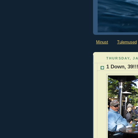
Minust
Tulemused
THURSDAY, JA
1 Down, 39!!