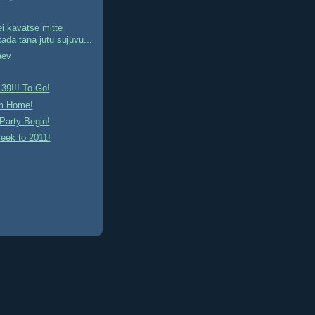
i kavatse mitte
ada täna jutu sujuvu...
äev
39!!! To Go!
'm Home!
Party Begin!
eek to 2011!