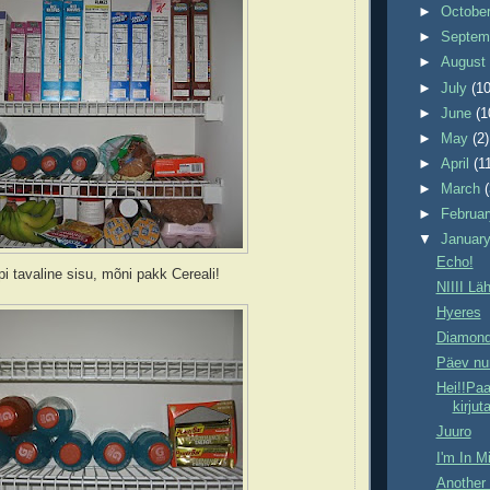
►
Octobe
►
Septem
►
Augus
►
July
(10
►
June
(1
►
May
(2)
►
April
(1
►
March
►
Februa
▼
Januar
Echo!
pi tavaline sisu, mõni pakk Cereali!
NIIII Lä
Hyeres
Diamond
Päev nu
Hei!!Paa
kirjut
Juuro
I'm In M
Another 