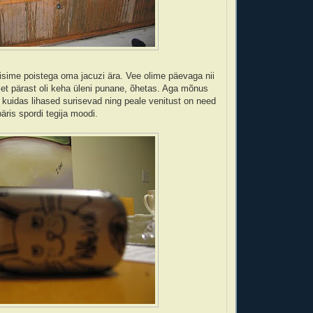
tisime poistega oma jacuzi ära. Vee olime päevaga nii
et pärast oli keha üleni punane, õhetas. Aga mõnus
, kuidas lihased surisevad ning peale venitust on need
päris spordi tegija moodi.