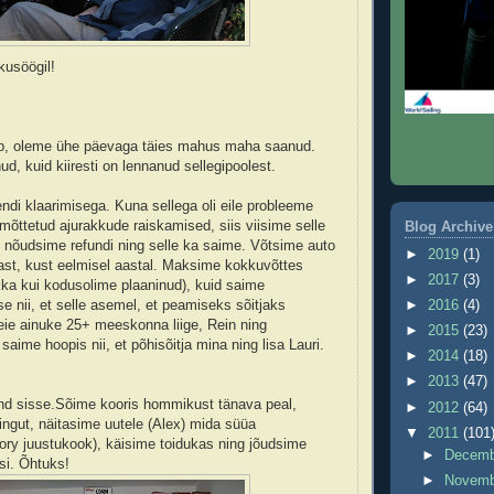
usöögil!
leb, oleme ühe päevaga täies mahus maha saanud.
nud, kuid kiiresti on lennanud sellegipoolest.
ndi klaarimisega. Kuna sellega oli eile probleeme
 mõttetud ajurakkude raiskamised, siis viisime selle
Blog Archive
, nõudsime refundi ning selle ka saime. Võtsime auto
►
2019
(1)
st, kust eelmisel aastal. Maksime kokkuvõttes
►
2017
(3)
ka kui kodusolime plaaninud), kuid saime
se nii, et selle asemel, et peamiseks sõitjaks
►
2016
(4)
ie ainuke 25+ meeskonna liige, Rein ning
►
2015
(23)
, saime hoopis nii, et põhisõitja mina ning lisa Lauri.
►
2014
(18)
►
2013
(47)
d sisse.Sõime kooris hommikust tänava peal,
►
2012
(64)
ingut, näitasime uutele (Alex) mida süüa
▼
2011
(101
ry juustukook), käisime toidukas ning jõudsime
►
Decem
asi. Õhtuks!
►
Novem