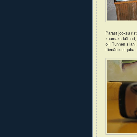
Pärast jooksu ris
kuumaks kütnud, 
oli! Tunnen siiani
tõenäoliselt juba 