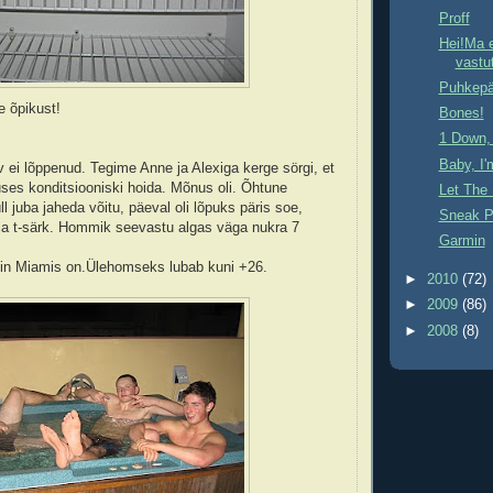
Proff
Hei!Ma e
vastut
Puhkep
se õpikust!
Bones!
1 Down, 
Baby, I
 ei lõppenud. Tegime Anne ja Alexiga kerge sörgi, et
ses konditsiooniski hoida. Mõnus oli. Õhtune
Let The 
ll juba jaheda võitu, päeval oli lõpuks päris soe,
Sneak P
ja t-särk. Hommik seevastu algas väga nukra 7
Garmin
siin Miamis on.Ülehomseks lubab kuni +26.
►
2010
(72)
►
2009
(86)
►
2008
(8)