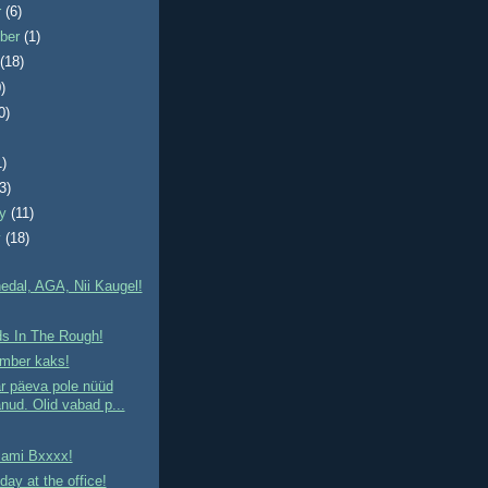
r
(6)
ber
(1)
t
(18)
)
0)
1)
(3)
ry
(11)
y
(18)
hedal, AGA, Nii Kaugel!
s In The Rough!
mber kaks!
r päeva pole nüüd
anud. Olid vabad p...
iami Bxxxx!
day at the office!