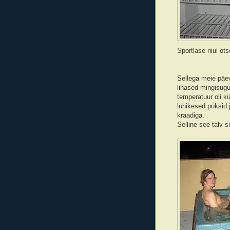
Sportlase riiul ot
Sellega meie päev
lihased mingisugu
temperatuur oli kü
lühikesed püksid 
kraadiga.
Selline see talv 