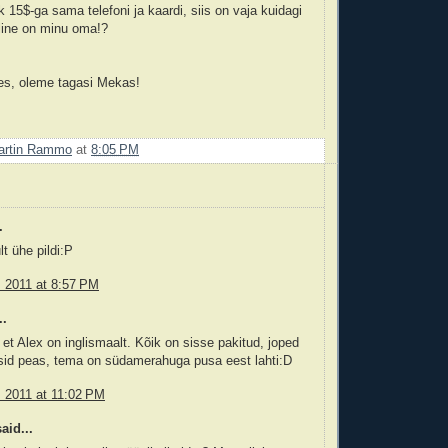
 15$-ga sama telefoni ja kaardi, siis on vaja kuidagi
lline on minu oma!?
laes, oleme tagasi Mekas!
artin Rammo
at
8:05 PM
.
lt ühe pildi:P
, 2011 at 8:57 PM
..
et Alex on inglismaalt. Kõik on sisse pakitud, joped
sid peas, tema on südamerahuga pusa eest lahti:D
, 2011 at 11:02 PM
aid...