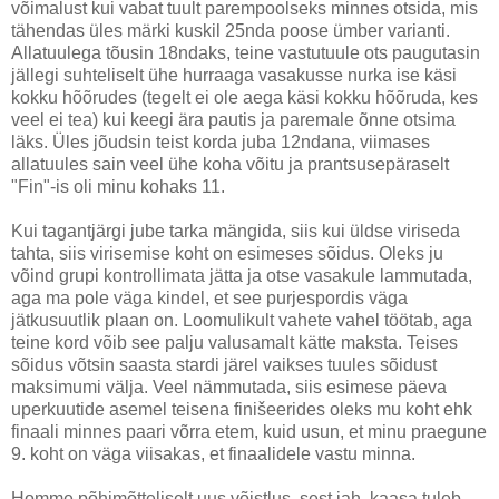
võimalust kui vabat tuult parempoolseks minnes otsida, mis
tähendas üles märki kuskil 25nda poose ümber varianti.
Allatuulega tõusin 18ndaks, teine vastutuule ots paugutasin
jällegi suhteliselt ühe hurraaga vasakusse nurka ise käsi
kokku hõõrudes (tegelt ei ole aega käsi kokku hõõruda, kes
veel ei tea) kui keegi ära pautis ja paremale õnne otsima
läks. Üles jõudsin teist korda juba 12ndana, viimases
allatuules sain veel ühe koha võitu ja prantsusepäraselt
"Fin"-is oli minu kohaks 11.
Kui tagantjärgi jube tarka mängida, siis kui üldse viriseda
tahta, siis virisemise koht on esimeses sõidus. Oleks ju
võind grupi kontrollimata jätta ja otse vasakule lammutada,
aga ma pole väga kindel, et see purjespordis väga
jätkusuutlik plaan on. Loomulikult vahete vahel töötab, aga
teine kord võib see palju valusamalt kätte maksta. Teises
sõidus võtsin saasta stardi järel vaikses tuules sõidust
maksimumi välja. Veel nämmutada, siis esimese päeva
uperkuutide asemel teisena finišeerides oleks mu koht ehk
finaali minnes paari võrra etem, kuid usun, et minu praegune
9. koht on väga viisakas, et finaalidele vastu minna.
Homme põhimõtteliselt uus võistlus, sest jah, kaasa tuleb