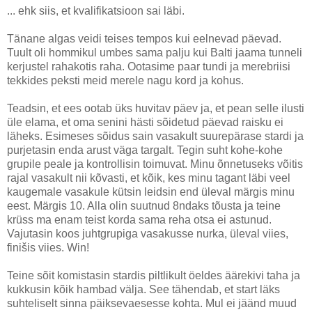
... ehk siis, et kvalifikatsioon sai läbi.
Tänane algas veidi teises tempos kui eelnevad päevad.
Tuult oli hommikul umbes sama palju kui Balti jaama tunneli
kerjustel rahakotis raha. Ootasime paar tundi ja merebriisi
tekkides peksti meid merele nagu kord ja kohus.
Teadsin, et ees ootab üks huvitav päev ja, et pean selle ilusti
üle elama, et oma senini hästi sõidetud päevad raisku ei
läheks. Esimeses sõidus sain vasakult suurepärase stardi ja
purjetasin enda arust väga targalt. Tegin suht kohe-kohe
grupile peale ja kontrollisin toimuvat. Minu õnnetuseks võitis
rajal vasakult nii kõvasti, et kõik, kes minu tagant läbi veel
kaugemale vasakule kütsin leidsin end üleval märgis minu
eest. Märgis 10. Alla olin suutnud 8ndaks tõusta ja teine
krüss ma enam teist korda sama reha otsa ei astunud.
Vajutasin koos juhtgrupiga vasakusse nurka, üleval viies,
finišis viies. Win!
Teine sõit komistasin stardis piltlikult öeldes äärekivi taha ja
kukkusin kõik hambad välja. See tähendab, et start läks
suhteliselt sinna päiksevaesesse kohta. Mul ei jäänd muud