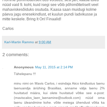
nüüd vaid 9. koht, kuid isegi see võib põhimõtteliselt veel
mahaviskesõiduks osutuda. Kaasa saan muidugi kolme
päeva jagu enesekindlust, et kuulun pundi ladvikusse ja
mitte keskele. Bring It On! Finaalid!
Carlos
Karl-Martin Rammo
at
9:00 AM
2 comments:
Anonymous
May 11, 2015 at 2:14 PM
Tähelepanu !!!
minu nimi on Mavis Carlos, i esindaja Aiico kindlustus laenu
laenuandja äriühing Brasiilias, anname välja laenu 2%
huvitatud määra, kui olete huvitatud võtke see e-post:
(maviscalos_laen_laenamine@outlook.com) nüüd oma
laenu üleandmine kohe. võite meiega ühendust võtta ka