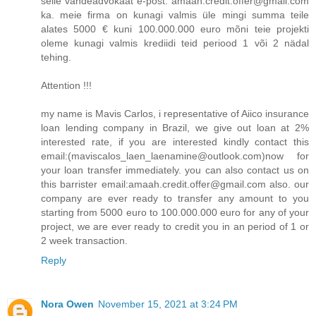
selle vandeadvokaat e-post: amaah.credit.offer@gmail.com
ka. meie firma on kunagi valmis üle mingi summa teile
alates 5000 € kuni 100.000.000 euro mõni teie projekti
oleme kunagi valmis krediidi teid periood 1 või 2 nädal
tehing.
Attention !!!
my name is Mavis Carlos, i representative of Aiico insurance
loan lending company in Brazil, we give out loan at 2%
interested rate, if you are interested kindly contact this
email:(maviscalos_laen_laenamine@outlook.com)now for
your loan transfer immediately. you can also contact us on
this barrister email:amaah.credit.offer@gmail.com also. our
company are ever ready to transfer any amount to you
starting from 5000 euro to 100.000.000 euro for any of your
project, we are ever ready to credit you in an period of 1 or
2 week transaction.
Reply
Nora Owen
November 15, 2021 at 3:24 PM