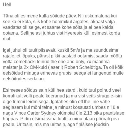
Hei!
Täna oli esimene kulla sõitude päev. Nii uskumatuna kui
see ka ei kõla, siis kohe hommikul ärgates, aknast välja
vaadates oli selge, et saame kohe sõita ja ei pea kaldal
ootama. Selline asi juhtus vist Hyeresis küll esimest korda
mul.
Igal juhul oli tuult piisavalt, kuskil 5m/s ja me suundusime
rajale, et lõpuks, pärast pikki aastaid ootamist saada mõõtu
võtta comebacki teinud the one and only, 7x maailma
meister ja 2x OM-kuld (laseril) Robert Scheidtiga. Ta oli kõik
eelsõidud minuga erinevas grupis, seega ei langenud mulle
eelsõitudes seda au.
Esimeses sõidus sain küll hea stardi, kuid tuul polnud veel
korralikult volli peale keeranud ja ma vist veits struggle-isin
õige trimmi leidmisega. Igatahes olin off the line vähe
aeglasem kui mõni teine ja minust kössutati umbes nii üle
nagu Vince Carter Sydney olümpial üle 2.13 pika prantslase
hüppas. Pidin otsima vaba tuult ja minu plaan pöörati pea
peale. Üritasin, mis ma üritasin, aga finišisse jõudsin