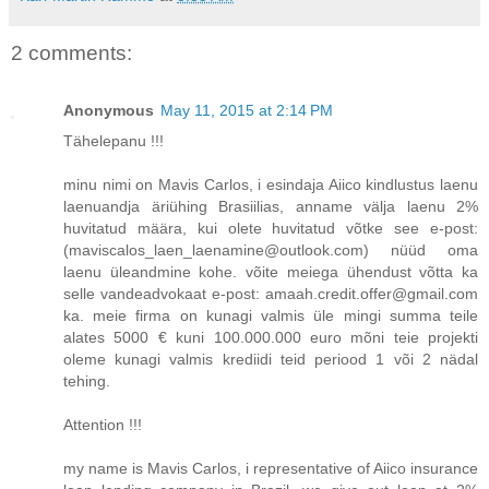
2 comments:
Anonymous
May 11, 2015 at 2:14 PM
Tähelepanu !!!
minu nimi on Mavis Carlos, i esindaja Aiico kindlustus laenu
laenuandja äriühing Brasiilias, anname välja laenu 2%
huvitatud määra, kui olete huvitatud võtke see e-post:
(maviscalos_laen_laenamine@outlook.com) nüüd oma
laenu üleandmine kohe. võite meiega ühendust võtta ka
selle vandeadvokaat e-post: amaah.credit.offer@gmail.com
ka. meie firma on kunagi valmis üle mingi summa teile
alates 5000 € kuni 100.000.000 euro mõni teie projekti
oleme kunagi valmis krediidi teid periood 1 või 2 nädal
tehing.
Attention !!!
my name is Mavis Carlos, i representative of Aiico insurance