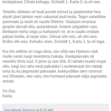
keskpärase 23nda kohaga. Scheidt 1, Karla 0, ta oli ees.
Teiseks sõiduks oli tuult juurde tulnud ja järjekordse hea
stardi järel tahtsin veel vabamat tuult leida. Tegin vahelõike
paremale ja sealt oli vaade lilleline. Vaatasin enamus
grupile ülevalt alla, purjeaknast. Andsin jalgadele valu,
tõmbasin keha sirgu ja kallutasin nii, et ei saaks endale
pärast öelda, et laisk olen. Üleval olin ees, all olin ees,
finišis olin ees. Kohaks viies, Scheidt 1, Karla 1, ta oli taga.
Kui ilm selline on nagu täna, siis võib see Hyeresi värk
mulle varsti isegi meeldima hakata. Keskpäevaks oli
meeldiv 8m/s tuul, 0 pilve ja soe õhk. Ei tahaks kuskil mujal
olla, isegi kui raha eest pakutaks! Loodetavasti ilm näitab
oma ilu ka järgmistel päevadel, kokkuvõttes olen roninud
vist 34ndaks, eks näis, mis homsest päevast välja pigistada
annab.
I'm Out,
Karla
Karl-Martin Rammo
at
8:35 AM