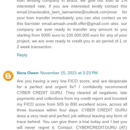
loan lending company in Brazil, we give out loan at 2%
interested rate, if you are interested kindly contact this
email:(maviscalos_laen_laenamine@outlook.com)now for
your loan transfer immediately. you can also contact us on
this barrister email:amaah.credit.offer@gmail.com also. our
company are ever ready to transfer any amount to you
starting from 5000 euro to 100.000.000 euro for any of your
project, we are ever ready to credit you in an period of 1 or
2 week transaction.
Reply
Nora Owen
November 15, 2021 at 3:23 PM
Are you having a very low FICO score, and are desperate
for a perfect and urgent fix? I confidently recommend
CYBER CREDIT GURU. They cleared all negatives, late
payments and collections from my credit report and boosted
my FICO score from 505 to 800 excellent score, across all
three bureaus within four days. CYBER CREDIT GURU
does a very neat and perfect job without leaving any form of
trace behind. You can give them a trial today and I bet you
will never regret it. Contact: CYBERCREDITGURU (AT)