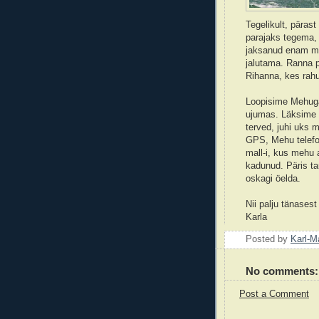
Tegelikult, päras
parajaks tegema, se
jaksanud enam min
jalutama. Ranna p
Rihanna, kes rahul
Loopisime Mehuga 
ujumas. Läksime t
terved, juhi uks m
GPS, Mehu telefon
mall-i, kus mehu a
kadunud. Päris ta
oskagi öelda.
Nii palju tänasest
Karla
Posted by
Karl-M
No comments:
Post a Comment