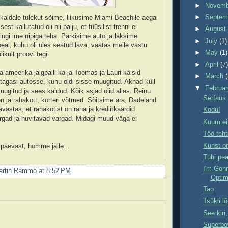
►
Novem
►
Septem
t kaldale tulekut sõime, liikusime Miami Beachile aega
st kallutatud oli nii palju, et füüsilist trenni ei
►
Augus
gi ime nipiga teha. Parkisime auto ja läksime
►
July
(1)
eal, kuhu oli üles seatud lava, vaatas meile vastu
►
May
(1)
ikult proovi tegi.
►
April
(7
ameerika jalgpalli ka ja Toomas ja Lauri käisid
►
March
agasi autosse, kuhu oldi sisse muugitud. Aknad küll
▼
Februa
uugitud ja sees käidud. Kõik asjad olid alles: Reinu
Serfaus
 ja rahakott, korteri võtmed. Sõitsime ära, Dadeland
vastas, et rahakotist on raha ja krediitkaardid
Kodu!
rgad ja huvitavad vargad. Midagi muud väga ei
Kuum ei
Töö teh
Kunst o
 päevast, homme jälle...
Tühi pe
I'm Gon
artin Rammo
at
8:52 PM
Optim
Tao
Tsükli lõ
See kiri
Superbow