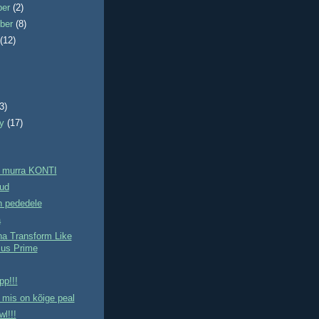
ber
(2)
ber
(8)
t
(12)
)
(3)
ry
(17)
 murra KONTI
tud
n pededele
a
na Transform Like
us Prime
pp!!!
, mis on kõige peal
l!!!