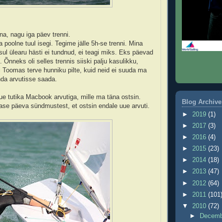
na, nagu iga päev trenni.
 poolne tuul isegi. Tegime jälle 5h-se trenni. Mina
sul ülearu hästi ei tundnud, ei teagi miks. Eks päevad
Õnneks oli selles trennis siiski palju kasulikku,
gi Toomas terve hunniku pilte, kuid neid ei suuda ma
nda arvutisse saada.
ue tutika Macbook arvutiga, mille ma täna ostsin.
Blog Archive
ase päeva sündmustest, et ostsin endale uue arvuti.
►
2019
(1)
►
2017
(3)
►
2016
(4)
►
2015
(23)
►
2014
(18)
►
2013
(47)
►
2012
(64)
►
2011
(101
▼
2010
(72)
►
Decem