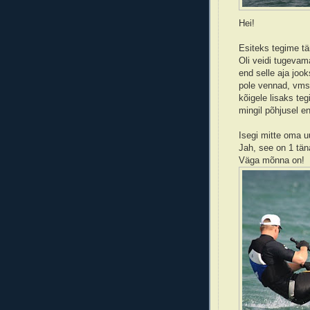
Hei!
Esiteks tegime tä
Oli veidi tugevama
end selle aja jook
pole vennad, vms. 
kõigele lisaks te
mingil põhjusel e
Isegi mitte oma u
Jah, see on 1 tän
Väga mõnna on!