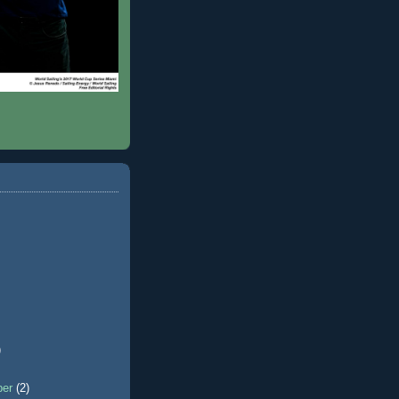
)
ber
(2)