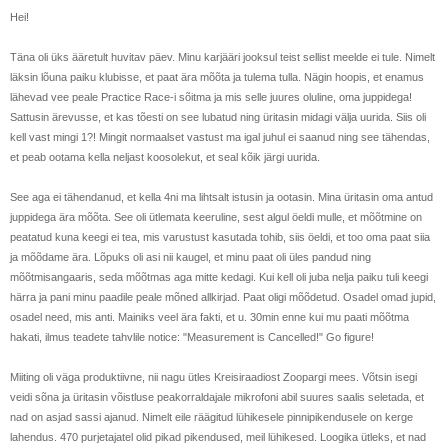
Hei!
Täna oli üks ääretult huvitav päev. Minu karjääri jooksul teist sellist meelde ei tule. Nimelt
läksin lõuna paiku klubisse, et paat ära mõõta ja tulema tulla. Nägin hoopis, et enamus
lähevad vee peale Practice Race-i sõitma ja mis selle juures oluline, oma juppidega!
Sattusin ärevusse, et kas tõesti on see lubatud ning üritasin midagi välja uurida. Siis oli
kell vast mingi 1?! Mingit normaalset vastust ma igal juhul ei saanud ning see tähendas,
et peab ootama kella neljast koosolekut, et seal kõik järgi uurida.
See aga ei tähendanud, et kella 4ni ma lihtsalt istusin ja ootasin. Mina üritasin oma antud
juppidega ära mõõta. See oli ütlemata keeruline, sest algul öeldi mulle, et mõõtmine on
peatatud kuna keegi ei tea, mis varustust kasutada tohib, siis öeldi, et too oma paat siia
ja mõõdame ära. Lõpuks oli asi nii kaugel, et minu paat oli üles pandud ning
mõõtmisangaaris, seda mõõtmas aga mitte kedagi. Kui kell oli juba nelja paiku tuli keegi
härra ja pani minu paadile peale mõned allkirjad. Paat oligi mõõdetud. Osadel omad jupid,
osadel need, mis anti. Mainiks veel ära fakti, et u. 30min enne kui mu paati mõõtma
hakati, ilmus teadete tahvlile notice: "Measurement is Cancelled!" Go figure!
Miiting oli väga produktiivne, nii nagu ütles Kreisiraadiost Zoopargi mees. Võtsin isegi
veidi sõna ja üritasin võistluse peakorraldajale mikrofoni abil suures saalis seletada, et
nad on asjad sassi ajanud. Nimelt eile räägitud lühikesele pinnipikendusele on kerge
lahendus. 470 purjetajatel olid pikad pikendused, meil lühikesed. Loogika ütleks, et nad