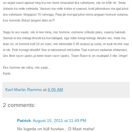
on asjad sassi ajanud ning kui me need omavahel ära vahetame, siis on kõik ok. Seda
üritasin ka neile seletada. Vastust ma selle kohta ei saanud, kuid pikenduse ma igal juhul
ära vahetasin Singapuri 70 rahvaga. Paat jäi mul igal juhul sinna angaari homset ootama,
kus hommik õhtust targem äkki on?!
Nagu te aru saate, siis ei tea mina, mis homme, esimene sõitude päev, saama hakkab.
Samuti ei tea midagi ilmselt ka korraldajad, ega mitte keegi teinegi. Ainuke asi, mida ma
tean on, et homme kell 10 on start, mis tähendab 5.45 äratust ja seda, et tuult nii ehk naa
ei ole. Pole kunagi olnudki! See ei takistanud neil kahte Topi suurust sadamat ehitamast,
üks fleet race-i jaoks ja teine team race-i jaoks. Team Race-is on osalejaid 3 riiki. Vinge!
Eks homme ole näha, mis saab...
Karla
Karl-Martin Rammo
at
6:05 AM
2 comments:
Patrick
August 15, 2011 at 11:49 PM
No lugeda on küll huvitav.. :D Mast maha!