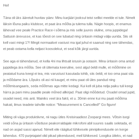
Hei!
Täna oli üks ääretult huvitav päev. Minu karjääri jooksul teist sellist meelde ei tule. Nimelt
läksin lõuna paiku klubisse, et paat ära mõõta ja tulema tulla. Nägin hoopis, et enamus
lähevad vee peale Practice Race-i sõitma ja mis selle juures oluline, oma juppidega!
Sattusin ärevusse, et kas tõesti on see lubatud ning üritasin midagi välja uurida. Siis oli
kell vast mingi 1?! Mingit normaalset vastust ma igal juhul ei saanud ning see tähendas,
et peab ootama kella neljast koosolekut, et seal kõik järgi uurida.
See aga ei tähendanud, et kella 4ni ma lihtsalt istusin ja ootasin. Mina üritasin oma antud
juppidega ära mõõta. See oli ütlemata keeruline, sest algul öeldi mulle, et mõõtmine on
peatatud kuna keegi ei tea, mis varustust kasutada tohib, siis öeldi, et too oma paat siia
ja mõõdame ära. Lõpuks oli asi nii kaugel, et minu paat oli üles pandud ning
mõõtmisangaaris, seda mõõtmas aga mitte kedagi. Kui kell oli juba nelja paiku tuli keegi
härra ja pani minu paadile peale mõned allkirjad. Paat oligi mõõdetud. Osadel omad jupid,
osadel need, mis anti. Mainiks veel ära fakti, et u. 30min enne kui mu paati mõõtma
hakati, ilmus teadete tahvlile notice: "Measurement is Cancelled!" Go figure!
Miiting oli väga produktiivne, nii nagu ütles Kreisiraadiost Zoopargi mees. Võtsin isegi
veidi sõna ja üritasin võistluse peakorraldajale mikrofoni abil suures saalis seletada, et
nad on asjad sassi ajanud. Nimelt eile räägitud lühikesele pinnipikendusele on kerge
lahendus. 470 purjetajatel olid pikad pikendused, meil lühikesed. Loogika ütleks, et nad