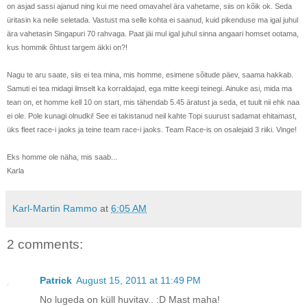
on asjad sassi ajanud ning kui me need omavahel ära vahetame, siis on kõik ok. Seda
üritasin ka neile seletada. Vastust ma selle kohta ei saanud, kuid pikenduse ma igal juhul
ära vahetasin Singapuri 70 rahvaga. Paat jäi mul igal juhul sinna angaari homset ootama,
kus hommik õhtust targem äkki on?!
Nagu te aru saate, siis ei tea mina, mis homme, esimene sõitude päev, saama hakkab.
Samuti ei tea midagi ilmselt ka korraldajad, ega mitte keegi teinegi. Ainuke asi, mida ma
tean on, et homme kell 10 on start, mis tähendab 5.45 äratust ja seda, et tuult nii ehk naa
ei ole. Pole kunagi olnudki! See ei takistanud neil kahte Topi suurust sadamat ehitamast,
üks fleet race-i jaoks ja teine team race-i jaoks. Team Race-is on osalejaid 3 riiki. Vinge!
Eks homme ole näha, mis saab...
Karla
Karl-Martin Rammo
at
6:05 AM
2 comments:
Patrick
August 15, 2011 at 11:49 PM
No lugeda on küll huvitav.. :D Mast maha!