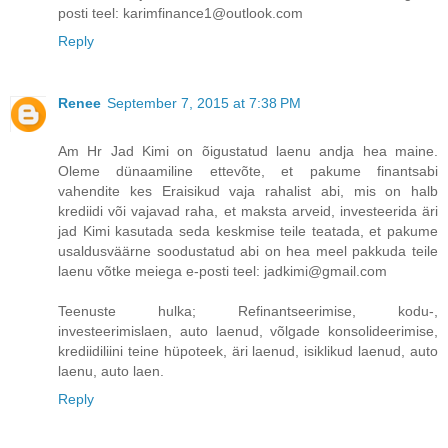
posti teel: karimfinance1@outlook.com
Reply
Renee
September 7, 2015 at 7:38 PM
Am Hr Jad Kimi on õigustatud laenu andja hea maine.
Oleme dünaamiline ettevõte, et pakume finantsabi
vahendite kes Eraisikud vaja rahalist abi, mis on halb
krediidi või vajavad raha, et maksta arveid, investeerida äri
jad Kimi kasutada seda keskmise teile teatada, et pakume
usaldusväärne soodustatud abi on hea meel pakkuda teile
laenu võtke meiega e-posti teel: jadkimi@gmail.com
Teenuste hulka; Refinantseerimise, kodu-,
investeerimislaen, auto laenud, võlgade konsolideerimise,
krediidiliini teine ​​hüpoteek, äri laenud, isiklikud laenud, auto
laenu, auto laen.
Reply