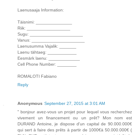
Laenusaaja Information:
Täisnimi: _______________
Riik: __________________
Sugu: ______________________
Vanus: ______________________
Laenusumma Vajalik: _______
Laenu tähtaeg: ____________
Eesmärk laenu: _____________
Cell Phone Number: ________
ROMALOTI Fabiano
Reply
Anonymous
September 27, 2015 at 3:01 AM
" bonjour avez-vous un projet pour lequel vous recherchez
vivement un financement ou un prêt? Mon nom est
DURAND Antoine, je dispose d'un capital de 90.000.000€
qui sert à faire des prêts à partir de 1000€à 50.000.000€ (