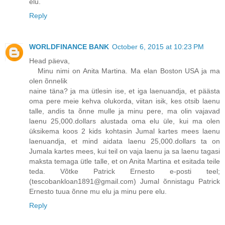
elu.
Reply
WORLDFINANCE BANK
October 6, 2015 at 10:23 PM
Head päeva,
Minu nimi on Anita Martina. Ma elan Boston USA ja ma
olen õnnelik
naine täna? ja ma ütlesin ise, et iga laenuandja, et päästa
oma pere meie kehva olukorda, viitan isik, kes otsib laenu
talle, andis ta õnne mulle ja minu pere, ma olin vajavad
laenu 25,000.dollars alustada oma elu üle, kui ma olen
üksikema koos 2 kids kohtasin Jumal kartes mees laenu
laenuandja, et mind aidata laenu 25,000.dollars ta on
Jumala kartes mees, kui teil on vaja laenu ja sa laenu tagasi
maksta temaga ütle talle, et on Anita Martina et esitada teile
teda. Võtke Patrick Ernesto e-posti teel;
(tescobankloan1891@gmail.com) Jumal õnnistagu Patrick
Ernesto tuua õnne mu elu ja minu pere elu.
Reply