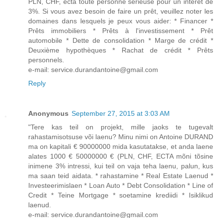
PLN, CHF, ectà toute personne sérieuse pour un intérêt de
3%. Si vous avez besoin de faire un prêt, veuillez noter les
domaines dans lesquels je peux vous aider: * Financer *
Prêts immobiliers * Prêts à l'investissement * Prêt
automobile * Dette de consolidation * Marge de crédit *
Deuxième hypothèques * Rachat de crédit * Prêts
personnels.
e-mail: service.durandantoine@gmail.com
Reply
Anonymous
September 27, 2015 at 3:03 AM
"Tere kas teil on projekt, mille jaoks te tugevalt
rahastamisotsuse või laenu? Minu nimi on Antoine DURAND
ma on kapitali € 90000000 mida kasutatakse, et anda laene
alates 1000 € 50000000 € (PLN, CHF, ECTA mõni tõsine
inimene 3% intressi, kui teil on vaja teha laenu, palun, kus
ma saan teid aidata. * rahastamine * Real Estate Laenud *
Investeerimislaen * Loan Auto * Debt Consolidation * Line of
Credit * Teine Mortgage * soetamine krediidi * Isiklikud
laenud.
e-mail: service.durandantoine@gmail.com