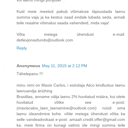
Kuid meie meetod pakub võimaluse täpsustada laenu
summa vaja ja ka kestus saad endale lubada seda, annab
teile reaalne võimalus saada vahendeid, mida vaja!
Võta meiega ühendust e-mail:
detlevjonasfunds@outlook.com
Reply
Anonymous
May 11, 2015 at 2:12 PM
Tähelepanu !!!
minu nimi on Mavis Carlos, i esindaja Aiico kindlustus laenu
laenuandja äriühing
Brasiilias, anname välja laenu 2% huvitatud määra, kui olete
huvitatud võtke see e-post:
(maviscalos_laen_laenamine@outlook.com) nüüd oma
laenu üleandmine kohe. võite meiega ühendust võtta ka
selle vandeadvokaat e-post: amaah.credit.offer@gmail.com
ka. meie firma on kunagi valmis üle mingi summa teile