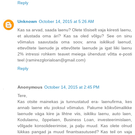
Reply
Unknown
October 14, 2015 at 5:26 AM
Kas sa arvad, saada laenu? Olete tõsiselt vaja kiiresti laenu,
et alustada oma äri? Kas sa oled võlgu? See on sinu
võimalus saavutada oma soov, anna isiklikud laenud,
ettevõtete laenude ja ettevõtete laenude ja igat liiki laenu
2% intressi rohkem teavet meiega ühendust võtta e-posti
teel (ramirezglorialoan@gmail.com)
Reply
Anonymous
October 14, 2015 at 2:45 PM
Tere,
Kas otsite mainekas ja tunnustatud era- laenufirma, kes
annab laene elu jooksul võimalus. Pakume kõikvõimalikke
laenude väga kiire ja lihtne viis, isikliku laenu, auto laen,
Kodulaenu, õppelaen, Business Loan, investeerimislaen,
võlgade konsolideerimise, ja palju muud. Kas olete olnud
lükkas pangad ja muud finantsasutused? Kas teil on vaja