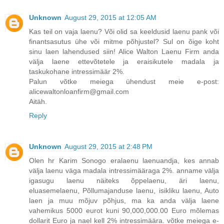
Unknown
August 29, 2015 at 12:05 AM
Kas teil on vaja laenu? Või olid sa keeldusid laenu pank või
finantsasutus ühe või mitme põhjustel? Sul on õige koht
sinu laen lahendused siin! Alice Walton Laenu Firm anda
välja laene ettevõtetele ja eraisikutele madala ja
taskukohane intressimäär 2%.
Palun võtke meiega ühendust meie e-post:
alicewaltonloanfirm@gmail.com
Aitäh.
Reply
Unknown
August 29, 2015 at 2:48 PM
Olen hr Karim Sonogo eralaenu laenuandja, kes annab
välja laenu väga madala intressimääraga 2%. anname välja
igasugu laenu näiteks õppelaenu, äri laenu,
eluasemelaenu, Põllumajanduse laenu, isikliku laenu, Auto
laen ja muu mõjuv põhjus, ma ka anda välja laene
vahemikus 5000 eurot kuni 90,000,000.00 Euro mõlemas
dollarit Euro ja nael kell 2% intressimäära. võtke meiega e-