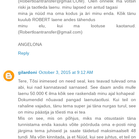
(Robertloantransfer@gmail.COM). Olen õnnelik ma võtsin
riski ja taotleda laenu. minu lapsed on antud tagasi
mina ja nüüd ma oma kodus ja äri minu enda. Kõik tänu
kuulub ROBERT laene andes tähendus
minu elu, kui ma lootuse kaotanud.
(Robertloantransfer@gmail.com)
ANGELONA
Reply
gilardoni
October 3, 2015 at 9:12 AM
Tere, Tõsi inimesed on need seal, kes teavad tulevad oma
abi, kui nad kannatavad sarnased. See daam andis mulle
laenu 50.000 € ilma kõik see raskendab minu ajal kohapeal
Dokumendid nõuavad pangad laenutaotlusi. Kui teil on
rahaline vajadus, tänu tema super jai täna nurgas turul, see
on minu päästja ja tõesti ma ei tea
Mis on see, mis on põhjus, miks ma otsustasin täna
tunnistama enda kasuks võite pöörduda oma e-posti ning
järgima tema juhiseid ja saate täidetud maksimaalselt 48
tundi .Ma võin kinnitada, ja et Nüüd, kui see juhtus, et teil on