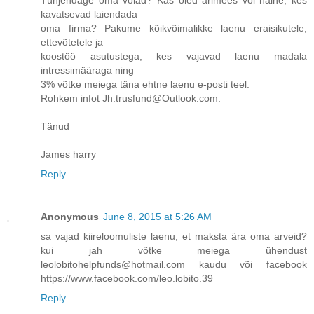
kavatsevad laiendada
oma firma? Pakume kõikvõimalikke laenu eraisikutele,
ettevõtetele ja
koostöö asutustega, kes vajavad laenu madala
intressimääraga ning
3% võtke meiega täna ehtne laenu e-posti teel:
Rohkem infot Jh.trusfund@Outlook.com.
Tänud
James harry
Reply
Anonymous
June 8, 2015 at 5:26 AM
sa vajad kiireloomuliste laenu, et maksta ära oma arveid?
kui jah võtke meiega ühendust
leolobitohelpfunds@hotmail.com kaudu või facebook
https://www.facebook.com/leo.lobito.39
Reply