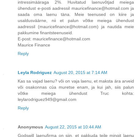
intressimääraga 2%. Huvitatud laenuvõtjad meiega
ühendust e-posti aadressil mauricefinance@hotmail.com ja
saada oma laenu täna. Meie teenused on kiire ja
usaldusväärne, nii et palun võtke meiega ühendust
aadressil (mauricefinance@hotmail.com) ja nautida meie
pakkumine finantsteenuseid.
E-post: mauricefinance@hotmail.com
Maurice Finance
Reply
Leyla Rodriguez
August 20, 2015 at 7:14 AM
Kas sa vajad laenu? või on vaja laenu, et maksta ära arveid
või osakonnas của muretse enam, ja kui jah, siis palun
võtke meiega ühendust Truc kohta:
leylarodriguez949@gmail.com
Reply
Anonymous
August 22, 2015 at 10:44 AM
Godswill laenufirma on siin, et pakkuda teile mingit laenu