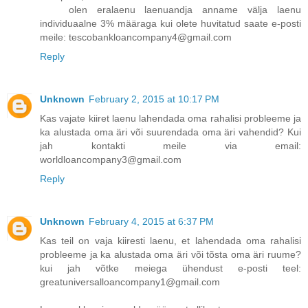
olen eralaenu laenuandja anname välja laenu
individuaalne 3% määraga kui olete huvitatud saate e-posti
meile: tescobankloancompany4@gmail.com
Reply
Unknown
February 2, 2015 at 10:17 PM
Kas vajate kiiret laenu lahendada oma rahalisi probleeme ja
ka alustada oma äri või suurendada oma äri vahendid? Kui
jah kontakti meile via email:
worldloancompany3@gmail.com
Reply
Unknown
February 4, 2015 at 6:37 PM
Kas teil on vaja kiiresti laenu, et lahendada oma rahalisi
probleeme ja ka alustada oma äri või tõsta oma äri ruume?
kui jah võtke meiega ühendust e-posti teel:
greatuniversalloancompany1@gmail.com