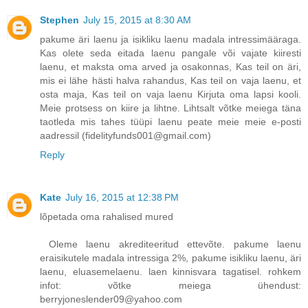
Stephen
July 15, 2015 at 8:30 AM
pakume äri laenu ja isikliku laenu madala intressimääraga.
Kas olete seda eitada laenu pangale või vajate kiiresti
laenu, et maksta oma arved ja osakonnas, Kas teil on äri,
mis ei lähe hästi halva rahandus, Kas teil on vaja laenu, et
osta maja, Kas teil on vaja laenu Kirjuta oma lapsi kooli.
Meie protsess on kiire ja lihtne. Lihtsalt võtke meiega täna
taotleda mis tahes tüüpi laenu peate meie meie e-posti
aadressil (fidelityfunds001@gmail.com)
Reply
Kate
July 16, 2015 at 12:38 PM
lõpetada oma rahalised mured
Oleme laenu akrediteeritud ettevõte. pakume laenu
eraisikutele madala intressiga 2%, pakume isikliku laenu, äri
laenu, eluasemelaenu. laen kinnisvara tagatisel. rohkem
infot: võtke meiega ühendust:
berryjoneslender09@yahoo.com