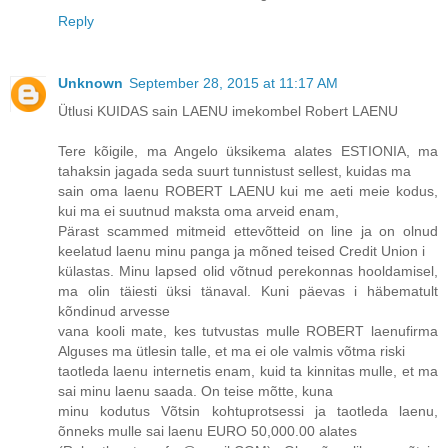
Reply
Unknown
September 28, 2015 at 11:17 AM
Ütlusi KUIDAS sain LAENU imekombel Robert LAENU
Tere kõigile, ma Angelo üksikema alates ESTIONIA, ma
tahaksin jagada seda suurt tunnistust sellest, kuidas ma
sain oma laenu ROBERT LAENU kui me aeti meie kodus,
kui ma ei suutnud maksta oma arveid enam,
Pärast scammed mitmeid ettevõtteid on line ja on olnud
keelatud laenu minu panga ja mõned teised Credit Union i
külastas. Minu lapsed olid võtnud perekonnas hooldamisel,
ma olin täiesti üksi tänaval. Kuni päevas i häbematult
kõndinud arvesse
vana kooli mate, kes tutvustas mulle ROBERT laenufirma
Alguses ma ütlesin talle, et ma ei ole valmis võtma riski
taotleda laenu internetis enam, kuid ta kinnitas mulle, et ma
sai minu laenu saada. On teise mõtte, kuna
minu kodutus Võtsin kohtuprotsessi ja taotleda laenu,
õnneks mulle sai laenu EURO 50,000.00 alates