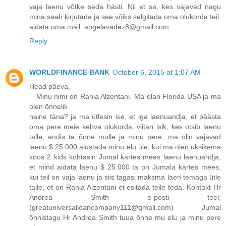
vaja laenu võtke seda hästi. Nii et sa, kes vajavad nagu
mina saab kirjutada ja see võiks selgitada oma olukorda teil
aidata oma mail: angelavadez8@gmail.com
Reply
WORLDFINANCE BANK
October 6, 2015 at 1:07 AM
Head päeva,
Minu nimi on Rania Alzentani. Ma elan Florida USA ja ma
olen õnnelik
naine täna? ja ma ütlesin ise, et iga laenuandja, et päästa
oma pere meie kehva olukorda, viitan isik, kes otsib laenu
talle, andis ta õnne mulle ja minu pere, ma olin vajavad
laenu $ 25.000 alustada minu elu üle, kui ma olen üksikema
koos 2 kids kohtasin Jumal kartes mees laenu laenuandja,
et mind aidata laenu $ 25.000 ta on Jumala kartes mees,
kui teil on vaja laenu ja siis tagasi maksma laen temaga ütle
talle, et on Rania Alzentani et esitada teile teda. Kontakt Hr
Andrea Smith e-posti teel;
(greatuniversalloancompany111@gmail.com) Jumal
õnnistagu Hr Andrea Smith tuua õnne mu elu ja minu pere