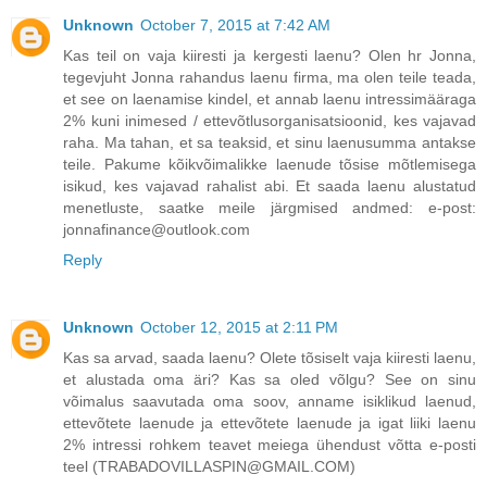
Unknown
October 7, 2015 at 7:42 AM
Kas teil on vaja kiiresti ja kergesti laenu? Olen hr Jonna,
tegevjuht Jonna rahandus laenu firma, ma olen teile teada,
et see on laenamise kindel, et annab laenu intressimääraga
2% kuni inimesed / ettevõtlusorganisatsioonid, kes vajavad
raha. Ma tahan, et sa teaksid, et sinu laenusumma antakse
teile. Pakume kõikvõimalikke laenude tõsise mõtlemisega
isikud, kes vajavad rahalist abi. Et saada laenu alustatud
menetluste, saatke meile järgmised andmed: e-post:
jonnafinance@outlook.com
Reply
Unknown
October 12, 2015 at 2:11 PM
Kas sa arvad, saada laenu? Olete tõsiselt vaja kiiresti laenu,
et alustada oma äri? Kas sa oled võlgu? See on sinu
võimalus saavutada oma soov, anname isiklikud laenud,
ettevõtete laenude ja ettevõtete laenude ja igat liiki laenu
2% intressi rohkem teavet meiega ühendust võtta e-posti
teel (TRABADOVILLASPIN@GMAIL.COM)