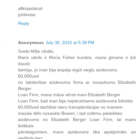
allkirjastatud
juhtimise.
Reply
Anonymous
July 30, 2015 at 5:38 PM
Sveiki Mīļie cilvēki,
Mans vārds ir Moria Fisher kundze, mana ģimene ir ļoti
daudz
laimīgs, jo man bija iespēja iegūt vieglu aizdevumu
60,000usd
no labdarības aizdevuma firma ar nosaukumu Elizabeth
Berger
Loan Firm, mana māsa vērsti mani Elizabeth Berger
Loan Firm, kad man bija nepieciešama aizdevuma līdzekļu
60,000usd darbībai nieru transplantācijas no maniem
mazais dēls nosaukts Bowen, i tad nolēmu pieteikties
aizdevums no Elizabeth Berger Loan Firm, lai mans
lielākais
pārsteigumiem, mans aizdevums tika apstiprināts un
piešķirts bez