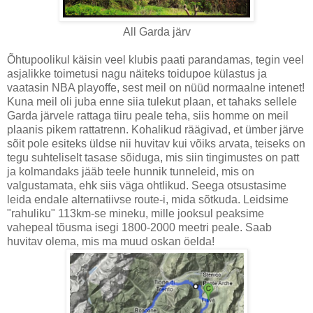
All Garda järv
Õhtupoolikul käisin veel klubis paati parandamas, tegin veel
asjalikke toimetusi nagu näiteks toidupoe külastus ja
vaatasin NBA playoffe, sest meil on nüüd normaalne intenet!
Kuna meil oli juba enne siia tulekut plaan, et tahaks sellele
Garda järvele rattaga tiiru peale teha, siis homme on meil
plaanis pikem rattatrenn. Kohalikud räägivad, et ümber järve
sõit pole esiteks üldse nii huvitav kui võiks arvata, teiseks on
tegu suhteliselt tasase sõiduga, mis siin tingimustes on patt
ja kolmandaks jääb teele hunnik tunneleid, mis on
valgustamata, ehk siis väga ohtlikud. Seega otsustasime
leida endale alternatiivse route-i, mida sõtkuda. Leidsime
"rahuliku" 113km-se mineku, mille jooksul peaksime
vahepeal tõusma isegi 1800-2000 meetri peale. Saab
huvitav olema, mis ma muud oskan öelda!