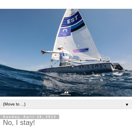
▼
Sunday, April 28, 2013
No, I stay!