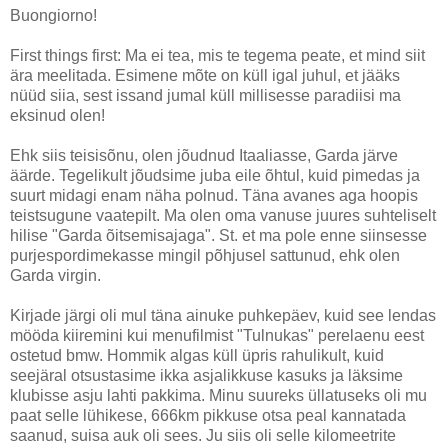
Buongiorno!
First things first: Ma ei tea, mis te tegema peate, et mind siit
ära meelitada. Esimene mõte on küll igal juhul, et jääks
nüüd siia, sest issand jumal küll millisesse paradiisi ma
eksinud olen!
Ehk siis teisisõnu, olen jõudnud Itaaliasse, Garda järve
äärde. Tegelikult jõudsime juba eile õhtul, kuid pimedas ja
suurt midagi enam näha polnud. Täna avanes aga hoopis
teistsugune vaatepilt. Ma olen oma vanuse juures suhteliselt
hilise "Garda õitsemisajaga". St. et ma pole enne siinsesse
purjespordimekasse mingil põhjusel sattunud, ehk olen
Garda virgin.
Kirjade järgi oli mul täna ainuke puhkepäev, kuid see lendas
mööda kiiremini kui menufilmist "Tulnukas" perelaenu eest
ostetud bmw. Hommik algas küll üpris rahulikult, kuid
seejäral otsustasime ikka asjalikkuse kasuks ja läksime
klubisse asju lahti pakkima. Minu suureks üllatuseks oli mu
paat selle lühikese, 666km pikkuse otsa peal kannatada
saanud, suisa auk oli sees. Ju siis oli selle kilomeetrite