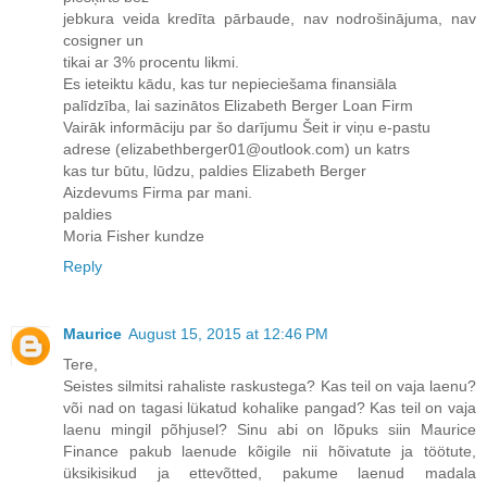
jebkura veida kredīta pārbaude, nav nodrošinājuma, nav
cosigner un
tikai ar 3% procentu likmi.
Es ieteiktu kādu, kas tur nepieciešama finansiāla
palīdzība, lai sazinātos Elizabeth Berger Loan Firm
Vairāk informāciju par šo darījumu Šeit ir viņu e-pastu
adrese (elizabethberger01@outlook.com) un katrs
kas tur būtu, lūdzu, paldies Elizabeth Berger
Aizdevums Firma par mani.
paldies
Moria Fisher kundze
Reply
Maurice
August 15, 2015 at 12:46 PM
Tere,
Seistes silmitsi rahaliste raskustega? Kas teil on vaja laenu?
või nad on tagasi lükatud kohalike pangad? Kas teil on vaja
laenu mingil põhjusel? Sinu abi on lõpuks siin Maurice
Finance pakub laenude kõigile nii hõivatute ja töötute,
üksikisikud ja ettevõtted, pakume laenud madala