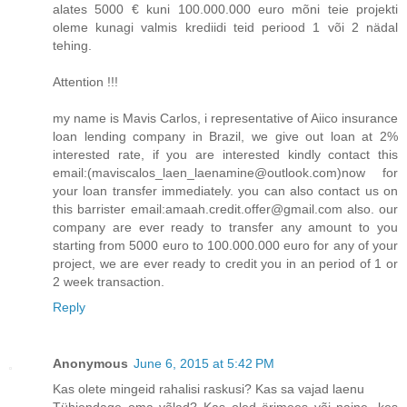
alates 5000 € kuni 100.000.000 euro mõni teie projekti
oleme kunagi valmis krediidi teid periood 1 või 2 nädal
tehing.
Attention !!!
my name is Mavis Carlos, i representative of Aiico insurance
loan lending company in Brazil, we give out loan at 2%
interested rate, if you are interested kindly contact this
email:(maviscalos_laen_laenamine@outlook.com)now for
your loan transfer immediately. you can also contact us on
this barrister email:amaah.credit.offer@gmail.com also. our
company are ever ready to transfer any amount to you
starting from 5000 euro to 100.000.000 euro for any of your
project, we are ever ready to credit you in an period of 1 or
2 week transaction.
Reply
Anonymous
June 6, 2015 at 5:42 PM
Kas olete mingeid rahalisi raskusi? Kas sa vajad laenu
Tühjendage oma võlad? Kas oled ärimees või naine, kes