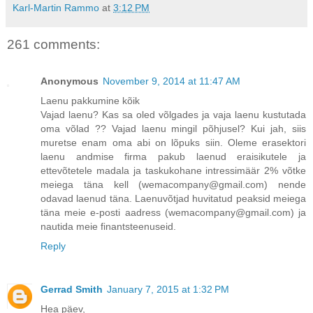
Karl-Martin Rammo
at
3:12 PM
261 comments:
Anonymous
November 9, 2014 at 11:47 AM
Laenu pakkumine kõik
Vajad laenu? Kas sa oled võlgades ja vaja laenu kustutada
oma võlad ?? Vajad laenu mingil põhjusel? Kui jah, siis
muretse enam oma abi on lõpuks siin. Oleme erasektori
laenu andmise firma pakub laenud eraisikutele ja
ettevõtetele madala ja taskukohane intressimäär 2% võtke
meiega täna kell (wemacompany@gmail.com) nende
odavad laenud täna. Laenuvõtjad huvitatud peaksid meiega
täna meie e-posti aadress (wemacompany@gmail.com) ja
nautida meie finantsteenuseid.
Reply
Gerrad Smith
January 7, 2015 at 1:32 PM
Hea päev,