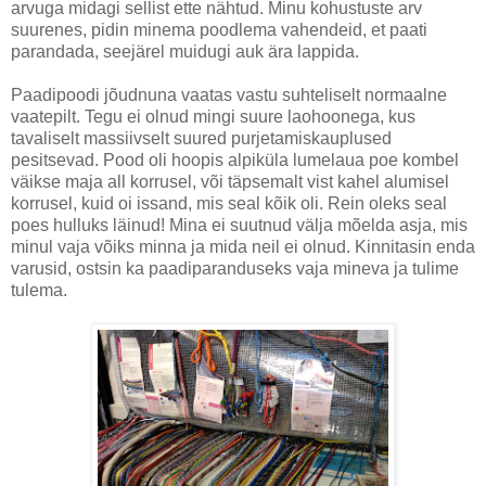
arvuga midagi sellist ette nähtud. Minu kohustuste arv
suurenes, pidin minema poodlema vahendeid, et paati
parandada, seejärel muidugi auk ära lappida.
Paadipoodi jõudnuna vaatas vastu suhteliselt normaalne
vaatepilt. Tegu ei olnud mingi suure laohoonega, kus
tavaliselt massiivselt suured purjetamiskauplused
pesitsevad. Pood oli hoopis alpiküla lumelaua poe kombel
väikse maja all korrusel, või täpsemalt vist kahel alumisel
korrusel, kuid oi issand, mis seal kõik oli. Rein oleks seal
poes hulluks läinud! Mina ei suutnud välja mõelda asja, mis
minul vaja võiks minna ja mida neil ei olnud. Kinnitasin enda
varusid, ostsin ka paadiparanduseks vaja mineva ja tulime
tulema.