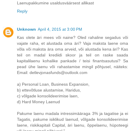
Laenupakkumine usaldusväärsest allikast
Reply
Unknown
April 4, 2015 at 3:00 PM
Kas olete äri mees või naine? Oled rahaline segadus või
vajate raha, et alustada oma äri? Vaja maksta laene oma
võla või maksta ära oma arveid, või alustada kena äri? Kas
teil on madal krediidi skoor ja teil on raske saada
kapitalilaenu kohalike pankade / teisi finantsasutusi? Sa
pead ühe laenu või rahastamise mingil põhjusel, näiteks:
Email: detlevjonasfunds@outlook.com
a) Personal Loan, Business Expansion,
b) ettevõtluse alustamise, Haridus,
c) võlgade konsolideerimise laen,
d) Hard Money Laenud
Pakume laenu madala intressimääraga 3% ja tagatise ja ei
Tagatis, pakume isiklikud laenud, võlgade konsolideerimise
laene, riskikapitali Capital, äri laenu, õppelaenu, hüpoteegi
või laenu mingil põhjusel ".