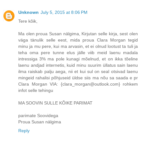
Unknown
July 5, 2015 at 8:06 PM
Tere kõik,
Ma olen proua Susan nälgima, Kirjutan selle kirja, sest olen
väga tänulik selle eest, mida proua Clara Morgan tegid
minu ja mu pere, kui ma arvasin, et ei olnud lootust ta tuli ja
teha oma pere tunne elus jälle viib meid laenu madala
intressiga 3% ma pole kunagi mõelnud, et on ikka tõeline
laenu andjad internetis, kuid minu suurim üllatus sain laenu
ilma raiskab palju aega, nii et kui sul on seal otsivad laenu
mingeid rahalisi põhjuseid üldse siis ma nõu sa saada e pr
Clara Morgan VIA: {clara_morgan@outlook.com} rohkem
infot selle tehingu
MA SOOVIN SULLE KÕIKE PARIMAT
parimate Soovidega
Proua Susan nälgima
Reply