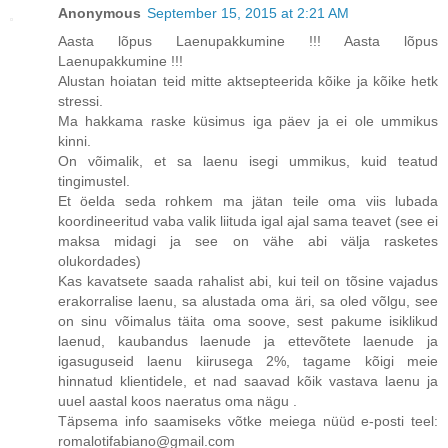
Anonymous
September 15, 2015 at 2:21 AM
Aasta lõpus Laenupakkumine !!! Aasta lõpus
Laenupakkumine !!!
Alustan hoiatan teid mitte aktsepteerida kõike ja kõike hetk
stressi.
Ma hakkama raske küsimus iga päev ja ei ole ummikus
kinni.
On võimalik, et sa laenu isegi ummikus, kuid teatud
tingimustel.
Et öelda seda rohkem ma jätan teile oma viis lubada
koordineeritud vaba valik liituda igal ajal sama teavet (see ei
maksa midagi ja see on vähe abi välja rasketes
olukordades)
Kas kavatsete saada rahalist abi, kui teil on tõsine vajadus
erakorralise laenu, sa alustada oma äri, sa oled võlgu, see
on sinu võimalus täita oma soove, sest pakume isiklikud
laenud, kaubandus laenude ja ettevõtete laenude ja
igasuguseid laenu kiirusega 2%, tagame kõigi meie
hinnatud klientidele, et nad saavad kõik vastava laenu ja
uuel aastal koos naeratus oma nägu .
Täpsema info saamiseks võtke meiega nüüd e-posti teel:
romalotifabiano@gmail.com