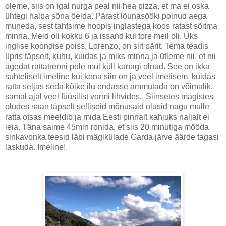
oleme, siis on igal nurga peal nii hea pizza, et ma ei oska
ühtegi halba sõna öelda. Pärast lõunasööki polnud aega
muneda, sest tahtsime hoopis inglastega koos ratast sõitma
minna. Meid oli kokku 6 ja issand kui tore meil oli. Üks
inglise koondise poiss, Lorenzo, on siit pärit. Tema teadis
üpris täpselt, kuhu, kuidas ja miks minna ja ütleme nii, et nii
ägedat rattatrenni pole mul küll kunagi olnud. See on ikka
suhteliselt imeline kui kena siin on ja veel imelisem, kuidas
ratta seljas seda kõike ilu endasse ammutada on võimalik,
samal ajal veel füüsilist vormi lihvides. Siinsetes mägistes
oludes saan täpselt selliseid mõnusaid olusid nagu mulle
ratta otsas meeldib ja mida Eesti pinnalt kahjuks naljalt ei
leia. Täna saime 45min ronida, et siis 20 minutiga mööda
sinkavonka teesid läbi mägikülade Garda järve äärde tagasi
laskuda. Imeline!