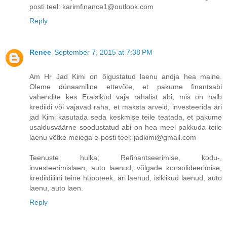
posti teel: karimfinance1@outlook.com
Reply
Renee
September 7, 2015 at 7:38 PM
Am Hr Jad Kimi on õigustatud laenu andja hea maine.
Oleme dünaamiline ettevõte, et pakume finantsabi
vahendite kes Eraisikud vaja rahalist abi, mis on halb
krediidi või vajavad raha, et maksta arveid, investeerida äri
jad Kimi kasutada seda keskmise teile teatada, et pakume
usaldusväärne soodustatud abi on hea meel pakkuda teile
laenu võtke meiega e-posti teel: jadkimi@gmail.com
Teenuste hulka; Refinantseerimise, kodu-,
investeerimislaen, auto laenud, võlgade konsolideerimise,
krediidiliini teine ​​hüpoteek, äri laenud, isiklikud laenud, auto
laenu, auto laen.
Reply