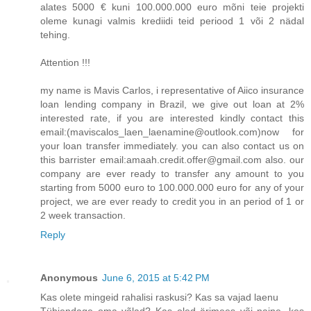
alates 5000 € kuni 100.000.000 euro mõni teie projekti
oleme kunagi valmis krediidi teid periood 1 või 2 nädal
tehing.
Attention !!!
my name is Mavis Carlos, i representative of Aiico insurance
loan lending company in Brazil, we give out loan at 2%
interested rate, if you are interested kindly contact this
email:(maviscalos_laen_laenamine@outlook.com)now for
your loan transfer immediately. you can also contact us on
this barrister email:amaah.credit.offer@gmail.com also. our
company are ever ready to transfer any amount to you
starting from 5000 euro to 100.000.000 euro for any of your
project, we are ever ready to credit you in an period of 1 or
2 week transaction.
Reply
Anonymous
June 6, 2015 at 5:42 PM
Kas olete mingeid rahalisi raskusi? Kas sa vajad laenu
Tühjendage oma võlad? Kas oled ärimees või naine, kes