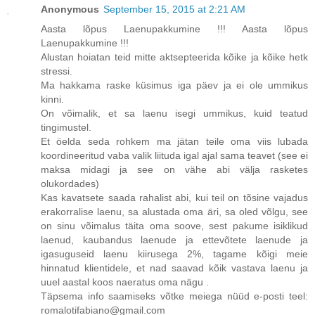
Anonymous
September 15, 2015 at 2:21 AM
Aasta lõpus Laenupakkumine !!! Aasta lõpus
Laenupakkumine !!!
Alustan hoiatan teid mitte aktsepteerida kõike ja kõike hetk
stressi.
Ma hakkama raske küsimus iga päev ja ei ole ummikus
kinni.
On võimalik, et sa laenu isegi ummikus, kuid teatud
tingimustel.
Et öelda seda rohkem ma jätan teile oma viis lubada
koordineeritud vaba valik liituda igal ajal sama teavet (see ei
maksa midagi ja see on vähe abi välja rasketes
olukordades)
Kas kavatsete saada rahalist abi, kui teil on tõsine vajadus
erakorralise laenu, sa alustada oma äri, sa oled võlgu, see
on sinu võimalus täita oma soove, sest pakume isiklikud
laenud, kaubandus laenude ja ettevõtete laenude ja
igasuguseid laenu kiirusega 2%, tagame kõigi meie
hinnatud klientidele, et nad saavad kõik vastava laenu ja
uuel aastal koos naeratus oma nägu .
Täpsema info saamiseks võtke meiega nüüd e-posti teel:
romalotifabiano@gmail.com