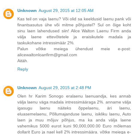
Unknown
August 29, 2015 at 12:05 AM
Kas teil on vaja laenu? Või olid sa keeldusid laenu pank või
finantsasutus ühe või mitme põhjustel? Sul on õige koht
sinu laen lahendused siin! Alice Walton Laenu Firm anda
välja laene ettevõtetele ja eraisikutele madala ja
taskukohane intressimäär 2%.
Palun võtke meiega ühendust meie e-post:
alicewaltonloanfirm@gmail.com
Aitäh.
Reply
Unknown
August 29, 2015 at 2:48 PM
Olen hr Karim Sonogo eralaenu laenuandja, kes annab
välja laenu väga madala intressimääraga 2%. anname välja
igasugu laenu näiteks õppelaenu, äri laenu,
eluasemelaenu, Põllumajanduse laenu, isikliku laenu, Auto
laen ja muu mõjuv põhjus, ma ka anda välja laene
vahemikus 5000 eurot kuni 90,000,000.00 Euro mõlemas
dollarit Euro ja nael kell 2% intressimäära. võtke meiega e-