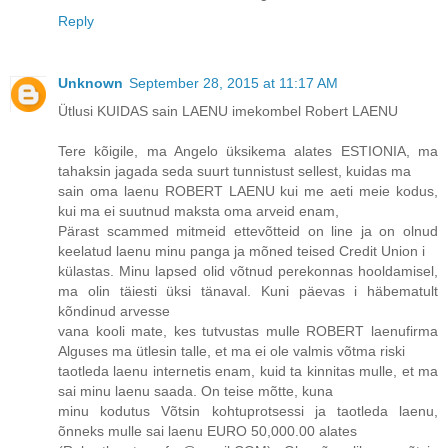
Reply
Unknown
September 28, 2015 at 11:17 AM
Ütlusi KUIDAS sain LAENU imekombel Robert LAENU
Tere kõigile, ma Angelo üksikema alates ESTIONIA, ma
tahaksin jagada seda suurt tunnistust sellest, kuidas ma
sain oma laenu ROBERT LAENU kui me aeti meie kodus,
kui ma ei suutnud maksta oma arveid enam,
Pärast scammed mitmeid ettevõtteid on line ja on olnud
keelatud laenu minu panga ja mõned teised Credit Union i
külastas. Minu lapsed olid võtnud perekonnas hooldamisel,
ma olin täiesti üksi tänaval. Kuni päevas i häbematult
kõndinud arvesse
vana kooli mate, kes tutvustas mulle ROBERT laenufirma
Alguses ma ütlesin talle, et ma ei ole valmis võtma riski
taotleda laenu internetis enam, kuid ta kinnitas mulle, et ma
sai minu laenu saada. On teise mõtte, kuna
minu kodutus Võtsin kohtuprotsessi ja taotleda laenu,
õnneks mulle sai laenu EURO 50,000.00 alates