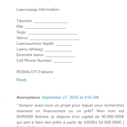
Laenusaaja Information:
Täisnimi: _______________
Riik: __________________
Sugu: ______________________
Vanus: ______________________
Laenusumma Vajalik: _______
Laenu tähtaeg: ____________
Eesmärk laenu: _____________
Cell Phone Number: ________
ROMALOTI Fabiano
Reply
Anonymous
September 27, 2015 at 3:01 AM
" bonjour avez-vous un projet pour lequel vous recherchez
vivement un financement ou un prêt? Mon nom est
DURAND Antoine, je dispose d'un capital de 90.000.000€
qui sert à faire des prêts à partir de 1000€à 50.000.000€ (