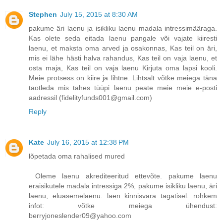
Stephen
July 15, 2015 at 8:30 AM
pakume äri laenu ja isikliku laenu madala intressimääraga.
Kas olete seda eitada laenu pangale või vajate kiiresti
laenu, et maksta oma arved ja osakonnas, Kas teil on äri,
mis ei lähe hästi halva rahandus, Kas teil on vaja laenu, et
osta maja, Kas teil on vaja laenu Kirjuta oma lapsi kooli.
Meie protsess on kiire ja lihtne. Lihtsalt võtke meiega täna
taotleda mis tahes tüüpi laenu peate meie meie e-posti
aadressil (fidelityfunds001@gmail.com)
Reply
Kate
July 16, 2015 at 12:38 PM
lõpetada oma rahalised mured
Oleme laenu akrediteeritud ettevõte. pakume laenu
eraisikutele madala intressiga 2%, pakume isikliku laenu, äri
laenu, eluasemelaenu. laen kinnisvara tagatisel. rohkem
infot: võtke meiega ühendust:
berryjoneslender09@yahoo.com