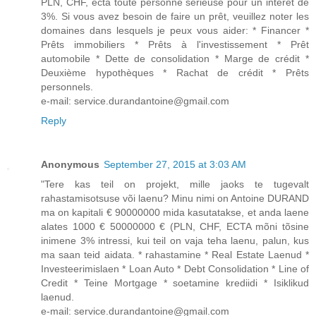
PLN, CHF, ectà toute personne sérieuse pour un intérêt de
3%. Si vous avez besoin de faire un prêt, veuillez noter les
domaines dans lesquels je peux vous aider: * Financer *
Prêts immobiliers * Prêts à l'investissement * Prêt
automobile * Dette de consolidation * Marge de crédit *
Deuxième hypothèques * Rachat de crédit * Prêts
personnels.
e-mail: service.durandantoine@gmail.com
Reply
Anonymous
September 27, 2015 at 3:03 AM
"Tere kas teil on projekt, mille jaoks te tugevalt
rahastamisotsuse või laenu? Minu nimi on Antoine DURAND
ma on kapitali € 90000000 mida kasutatakse, et anda laene
alates 1000 € 50000000 € (PLN, CHF, ECTA mõni tõsine
inimene 3% intressi, kui teil on vaja teha laenu, palun, kus
ma saan teid aidata. * rahastamine * Real Estate Laenud *
Investeerimislaen * Loan Auto * Debt Consolidation * Line of
Credit * Teine Mortgage * soetamine krediidi * Isiklikud
laenud.
e-mail: service.durandantoine@gmail.com