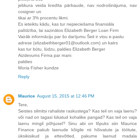
jebkura veida kredīta pārbaude, nav nodrošinājuma, nav
cosigner un
tikai ar 3% procentu likmi.
Es ieteiktu kādu, kas tur nepieciešama finansiāla
palīdzība, lai sazinātos Elizabeth Berger Loan Firm
Vairāk informāciju par šo darījumu Šeit ir viņu e-pastu
adrese (elizabethberger01@outlook.com) un katrs
kas tur būtu, lūdzu, paldies Elizabeth Berger
Aizdevums Firma par mani.
paldies
Moria Fisher kundze
Reply
Maurice
August 15, 2015 at 12:46 PM
Tere,
Seistes silmitsi rahaliste raskustega? Kas teil on vaja laenu?
või nad on tagasi lükatud kohalike pangad? Kas teil on vaja
laenu mingil põhjusel? Sinu abi on lõpuks siin Maurice
Finance pakub laenude kõigile nii hõivatute ja töötute,
üksikisikud ja ettevõtted, pakume laenud madala