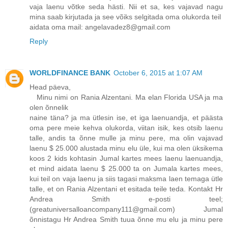
vaja laenu võtke seda hästi. Nii et sa, kes vajavad nagu
mina saab kirjutada ja see võiks selgitada oma olukorda teil
aidata oma mail: angelavadez8@gmail.com
Reply
WORLDFINANCE BANK
October 6, 2015 at 1:07 AM
Head päeva,
Minu nimi on Rania Alzentani. Ma elan Florida USA ja ma
olen õnnelik
naine täna? ja ma ütlesin ise, et iga laenuandja, et päästa
oma pere meie kehva olukorda, viitan isik, kes otsib laenu
talle, andis ta õnne mulle ja minu pere, ma olin vajavad
laenu $ 25.000 alustada minu elu üle, kui ma olen üksikema
koos 2 kids kohtasin Jumal kartes mees laenu laenuandja,
et mind aidata laenu $ 25.000 ta on Jumala kartes mees,
kui teil on vaja laenu ja siis tagasi maksma laen temaga ütle
talle, et on Rania Alzentani et esitada teile teda. Kontakt Hr
Andrea Smith e-posti teel;
(greatuniversalloancompany111@gmail.com) Jumal
õnnistagu Hr Andrea Smith tuua õnne mu elu ja minu pere