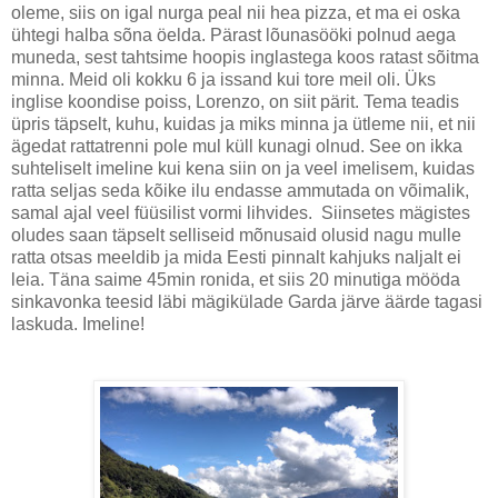
oleme, siis on igal nurga peal nii hea pizza, et ma ei oska
ühtegi halba sõna öelda. Pärast lõunasööki polnud aega
muneda, sest tahtsime hoopis inglastega koos ratast sõitma
minna. Meid oli kokku 6 ja issand kui tore meil oli. Üks
inglise koondise poiss, Lorenzo, on siit pärit. Tema teadis
üpris täpselt, kuhu, kuidas ja miks minna ja ütleme nii, et nii
ägedat rattatrenni pole mul küll kunagi olnud. See on ikka
suhteliselt imeline kui kena siin on ja veel imelisem, kuidas
ratta seljas seda kõike ilu endasse ammutada on võimalik,
samal ajal veel füüsilist vormi lihvides. Siinsetes mägistes
oludes saan täpselt selliseid mõnusaid olusid nagu mulle
ratta otsas meeldib ja mida Eesti pinnalt kahjuks naljalt ei
leia. Täna saime 45min ronida, et siis 20 minutiga mööda
sinkavonka teesid läbi mägikülade Garda järve äärde tagasi
laskuda. Imeline!