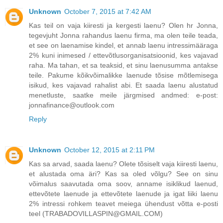
Unknown
October 7, 2015 at 7:42 AM
Kas teil on vaja kiiresti ja kergesti laenu? Olen hr Jonna,
tegevjuht Jonna rahandus laenu firma, ma olen teile teada,
et see on laenamise kindel, et annab laenu intressimääraga
2% kuni inimesed / ettevõtlusorganisatsioonid, kes vajavad
raha. Ma tahan, et sa teaksid, et sinu laenusumma antakse
teile. Pakume kõikvõimalikke laenude tõsise mõtlemisega
isikud, kes vajavad rahalist abi. Et saada laenu alustatud
menetluste, saatke meile järgmised andmed: e-post:
jonnafinance@outlook.com
Reply
Unknown
October 12, 2015 at 2:11 PM
Kas sa arvad, saada laenu? Olete tõsiselt vaja kiiresti laenu,
et alustada oma äri? Kas sa oled võlgu? See on sinu
võimalus saavutada oma soov, anname isiklikud laenud,
ettevõtete laenude ja ettevõtete laenude ja igat liiki laenu
2% intressi rohkem teavet meiega ühendust võtta e-posti
teel (TRABADOVILLASPIN@GMAIL.COM)