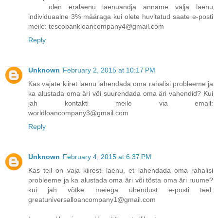
olen eralaenu laenuandja anname välja laenu
individuaalne 3% määraga kui olete huvitatud saate e-posti
meile: tescobankloancompany4@gmail.com
Reply
Unknown
February 2, 2015 at 10:17 PM
Kas vajate kiiret laenu lahendada oma rahalisi probleeme ja
ka alustada oma äri või suurendada oma äri vahendid? Kui
jah kontakti meile via email:
worldloancompany3@gmail.com
Reply
Unknown
February 4, 2015 at 6:37 PM
Kas teil on vaja kiiresti laenu, et lahendada oma rahalisi
probleeme ja ka alustada oma äri või tõsta oma äri ruume?
kui jah võtke meiega ühendust e-posti teel:
greatuniversalloancompany1@gmail.com