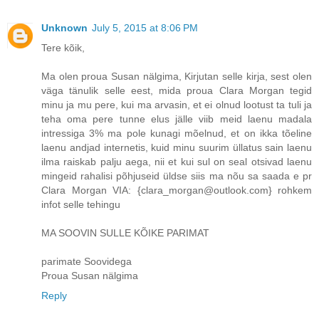
Unknown
July 5, 2015 at 8:06 PM
Tere kõik,
Ma olen proua Susan nälgima, Kirjutan selle kirja, sest olen
väga tänulik selle eest, mida proua Clara Morgan tegid
minu ja mu pere, kui ma arvasin, et ei olnud lootust ta tuli ja
teha oma pere tunne elus jälle viib meid laenu madala
intressiga 3% ma pole kunagi mõelnud, et on ikka tõeline
laenu andjad internetis, kuid minu suurim üllatus sain laenu
ilma raiskab palju aega, nii et kui sul on seal otsivad laenu
mingeid rahalisi põhjuseid üldse siis ma nõu sa saada e pr
Clara Morgan VIA: {clara_morgan@outlook.com} rohkem
infot selle tehingu
MA SOOVIN SULLE KÕIKE PARIMAT
parimate Soovidega
Proua Susan nälgima
Reply