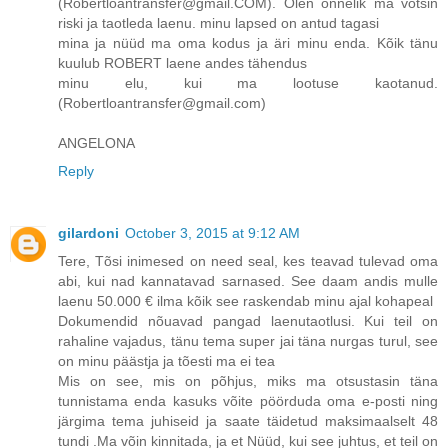
(Robertloantransfer@gmail.COM). Olen õnnelik ma võtsin
riski ja taotleda laenu. minu lapsed on antud tagasi
mina ja nüüd ma oma kodus ja äri minu enda. Kõik tänu
kuulub ROBERT laene andes tähendus
minu elu, kui ma lootuse kaotanud.
(Robertloantransfer@gmail.com)
ANGELONA
Reply
gilardoni
October 3, 2015 at 9:12 AM
Tere, Tõsi inimesed on need seal, kes teavad tulevad oma
abi, kui nad kannatavad sarnased. See daam andis mulle
laenu 50.000 € ilma kõik see raskendab minu ajal kohapeal
Dokumendid nõuavad pangad laenutaotlusi. Kui teil on
rahaline vajadus, tänu tema super jai täna nurgas turul, see
on minu päästja ja tõesti ma ei tea
Mis on see, mis on põhjus, miks ma otsustasin täna
tunnistama enda kasuks võite pöörduda oma e-posti ning
järgima tema juhiseid ja saate täidetud maksimaalselt 48
tundi .Ma võin kinnitada, ja et Nüüd, kui see juhtus, et teil on