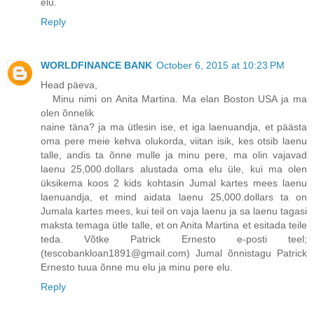
elu.
Reply
WORLDFINANCE BANK
October 6, 2015 at 10:23 PM
Head päeva,
Minu nimi on Anita Martina. Ma elan Boston USA ja ma
olen õnnelik
naine täna? ja ma ütlesin ise, et iga laenuandja, et päästa
oma pere meie kehva olukorda, viitan isik, kes otsib laenu
talle, andis ta õnne mulle ja minu pere, ma olin vajavad
laenu 25,000.dollars alustada oma elu üle, kui ma olen
üksikema koos 2 kids kohtasin Jumal kartes mees laenu
laenuandja, et mind aidata laenu 25,000.dollars ta on
Jumala kartes mees, kui teil on vaja laenu ja sa laenu tagasi
maksta temaga ütle talle, et on Anita Martina et esitada teile
teda. Võtke Patrick Ernesto e-posti teel;
(tescobankloan1891@gmail.com) Jumal õnnistagu Patrick
Ernesto tuua õnne mu elu ja minu pere elu.
Reply