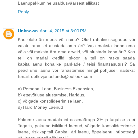
Laenupakkumine usaldusväärsest allikast
Reply
Unknown
April 4, 2015 at 3:00 PM
Kas olete äri mees või naine? Oled rahaline segadus või
vajate raha, et alustada oma äri? Vaja maksta laene oma
võla või maksta ära oma arveid, või alustada kena äri? Kas
teil on madal krediidi skoor ja teil on raske saada
kapitalilaenu kohalike pankade / teisi finantsasutusi? Sa
pead ühe laenu või rahastamise mingil põhjusel, näiteks:
Email: detlevjonasfunds@outlook.com
a) Personal Loan, Business Expansion,
b) ettevõtluse alustamise, Haridus,
c) võlgade konsolideerimise laen,
d) Hard Money Laenud
Pakume laenu madala intressimääraga 3% ja tagatise ja ei
Tagatis, pakume isiklikud laenud, võlgade konsolideerimise
laene, riskikapitali Capital, äri laenu, õppelaenu, hüpoteegi
või laenu mingil põhjusel ".