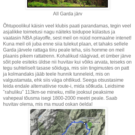
All Garda järv
Õhtupoolikul käisin veel klubis paati parandamas, tegin veel
asjalikke toimetusi nagu näiteks toidupoe külastus ja
vaatasin NBA playoffe, sest meil on nüüd normaalne intenet!
Kuna meil oli juba enne siia tulekut plaan, et tahaks sellele
Garda järvele rattaga tiiru peale teha, siis homme on meil
plaanis pikem rattatrenn. Kohalikud räägivad, et ümber järve
sõit pole esiteks üldse nii huvitav kui võiks arvata, teiseks on
tegu suhteliselt tasase sõiduga, mis siin tingimustes on patt
ja kolmandaks jääb teele hunnik tunneleid, mis on
valgustamata, ehk siis väga ohtlikud. Seega otsustasime
leida endale alternatiivse route-i, mida sõtkuda. Leidsime
"rahuliku" 113km-se mineku, mille jooksul peaksime
vahepeal tõusma isegi 1800-2000 meetri peale. Saab
huvitav olema, mis ma muud oskan öelda!