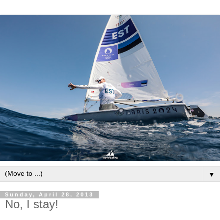
▼
Sunday, April 28, 2013
No, I stay!