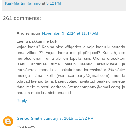
Karl-Martin Rammo
at
3:12 PM
261 comments:
Anonymous
November 9, 2014 at 11:47 AM
Laenu pakkumine kõik
Vajad laenu? Kas sa oled võlgades ja vaja laenu kustutada
oma võlad ?? Vajad laenu mingil põhjusel? Kui jah, siis
muretse enam oma abi on lõpuks siin. Oleme erasektori
laenu andmise firma pakub laenud eraisikutele ja
ettevõtetele madala ja taskukohane intressimäär 2% võtke
meiega täna kell (wemacompany@gmail.com) nende
odavad laenud täna. Laenuvõtjad huvitatud peaksid meiega
täna meie e-posti aadress (wemacompany@gmail.com) ja
nautida meie finantsteenuseid.
Reply
Gerrad Smith
January 7, 2015 at 1:32 PM
Hea päev,