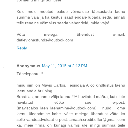
Kuid meie meetod pakub võimaluse täpsustada laenu
summa vaja ja ka kestus saad endale lubada seda, annab
teile reaalne võimalus saada vahendeid, mida vaja!
Võta meiega ühendust e-mail:
detlevjonasfunds@outlook.com
Reply
Anonymous
May 11, 2015 at 2:12 PM
Tähelepanu !!!
minu nimi on Mavis Carlos, i esindaja Aiico kindlustus laenu
laenuandja äriühing
Brasiilias, anname välja laenu 2% huvitatud määra, kui olete
huvitatud võtke see e-post:
(maviscalos_laen_laenamine@outlook.com) nüüd oma
laenu üleandmine kohe. võite meiega ühendust võtta ka
selle vandeadvokaat e-post: amaah.credit.offer@gmail.com
ka. meie firma on kunagi valmis üle mingi summa teile