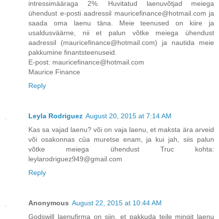
intressimääraga 2%. Huvitatud laenuvõtjad meiega
ühendust e-posti aadressil mauricefinance@hotmail.com ja
saada oma laenu täna. Meie teenused on kiire ja
usaldusväärne, nii et palun võtke meiega ühendust
aadressil (mauricefinance@hotmail.com) ja nautida meie
pakkumine finantsteenuseid.
E-post: mauricefinance@hotmail.com
Maurice Finance
Reply
Leyla Rodriguez
August 20, 2015 at 7:14 AM
Kas sa vajad laenu? või on vaja laenu, et maksta ära arveid
või osakonnas của muretse enam, ja kui jah, siis palun
võtke meiega ühendust Truc kohta:
leylarodriguez949@gmail.com
Reply
Anonymous
August 22, 2015 at 10:44 AM
Godswill laenufirma on siin, et pakkuda teile mingit laenu