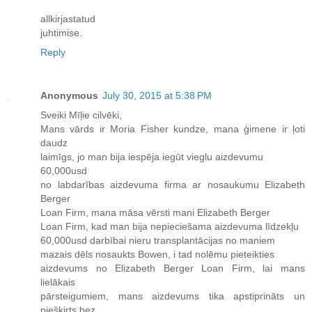
allkirjastatud
juhtimise.
Reply
Anonymous
July 30, 2015 at 5:38 PM
Sveiki Mīļie cilvēki,
Mans vārds ir Moria Fisher kundze, mana ģimene ir ļoti
daudz
laimīgs, jo man bija iespēja iegūt vieglu aizdevumu
60,000usd
no labdarības aizdevuma firma ar nosaukumu Elizabeth
Berger
Loan Firm, mana māsa vērsti mani Elizabeth Berger
Loan Firm, kad man bija nepieciešama aizdevuma līdzekļu
60,000usd darbībai nieru transplantācijas no maniem
mazais dēls nosaukts Bowen, i tad nolēmu pieteikties
aizdevums no Elizabeth Berger Loan Firm, lai mans
lielākais
pārsteigumiem, mans aizdevums tika apstiprināts un
piešķirts bez