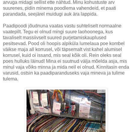
arvuga midagi sellist ette nähtud. Minu kohustuste arv
suurenes, pidin minema poodlema vahendeid, et paati
parandada, seejärel muidugi auk ära lappida.
Paadipoodi jõudnuna vaatas vastu suhteliselt normaalne
vaatepilt. Tegu ei olnud mingi suure laohoonega, kus
tavaliselt massiivselt suured purjetamiskauplused
pesitsevad. Pood oli hoopis alpiküla lumelaua poe kombel
väikse maja all korrusel, või täpsemalt vist kahel alumisel
korrusel, kuid oi issand, mis seal kõik oli. Rein oleks seal
poes hulluks läinud! Mina ei suutnud välja mõelda asja, mis
minul vaja võiks minna ja mida neil ei olnud. Kinnitasin enda
varusid, ostsin ka paadiparanduseks vaja mineva ja tulime
tulema.