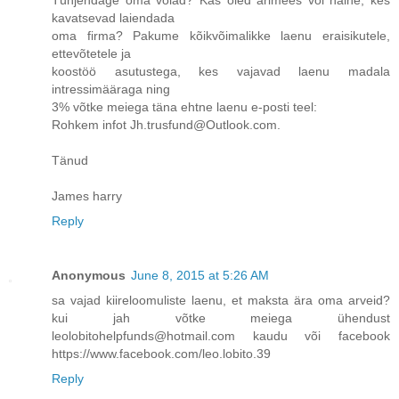
kavatsevad laiendada
oma firma? Pakume kõikvõimalikke laenu eraisikutele,
ettevõtetele ja
koostöö asutustega, kes vajavad laenu madala
intressimääraga ning
3% võtke meiega täna ehtne laenu e-posti teel:
Rohkem infot Jh.trusfund@Outlook.com.
Tänud
James harry
Reply
Anonymous
June 8, 2015 at 5:26 AM
sa vajad kiireloomuliste laenu, et maksta ära oma arveid?
kui jah võtke meiega ühendust
leolobitohelpfunds@hotmail.com kaudu või facebook
https://www.facebook.com/leo.lobito.39
Reply