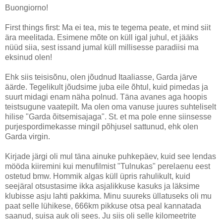
Buongiorno!
First things first: Ma ei tea, mis te tegema peate, et mind siit
ära meelitada. Esimene mõte on küll igal juhul, et jääks
nüüd siia, sest issand jumal küll millisesse paradiisi ma
eksinud olen!
Ehk siis teisisõnu, olen jõudnud Itaaliasse, Garda järve
äärde. Tegelikult jõudsime juba eile õhtul, kuid pimedas ja
suurt midagi enam näha polnud. Täna avanes aga hoopis
teistsugune vaatepilt. Ma olen oma vanuse juures suhteliselt
hilise "Garda õitsemisajaga". St. et ma pole enne siinsesse
purjespordimekasse mingil põhjusel sattunud, ehk olen
Garda virgin.
Kirjade järgi oli mul täna ainuke puhkepäev, kuid see lendas
mööda kiiremini kui menufilmist "Tulnukas" perelaenu eest
ostetud bmw. Hommik algas küll üpris rahulikult, kuid
seejäral otsustasime ikka asjalikkuse kasuks ja läksime
klubisse asju lahti pakkima. Minu suureks üllatuseks oli mu
paat selle lühikese, 666km pikkuse otsa peal kannatada
saanud, suisa auk oli sees. Ju siis oli selle kilomeetrite