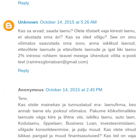
Reply
Unknown
October 14, 2015 at 5:26 AM
Kas sa arvad, saada laenu? Olete tõsiselt vaja kiiresti laenu,
et alustada oma äri? Kas sa oled võlgu? See on sinu
võimalus saavutada oma soov, anna isiklikud laenud,
ettevõtete laenude ja ettevõtete laenude ja igat liiki laenu
2% intressi rohkem teavet meiega ühendust võtta e-posti
teel (ramirezglorialoan@gmail.com)
Reply
Anonymous
October 14, 2015 at 2:45 PM
Tere,
Kas otsite mainekas ja tunnustatud era- laenufirma, kes
annab laene elu jooksul võimalus. Pakume kõikvõimalikke
laenude väga kiire ja lihtne viis, isikliku laenu, auto laen,
Kodulaenu, õppelaen, Business Loan, investeerimislaen,
võlgade konsolideerimise, ja palju muud. Kas olete olnud
lükkas pangad ja muud finantsasutused? Kas teil on vaja