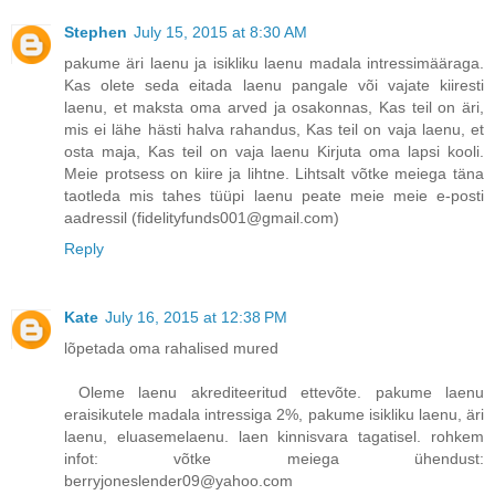
Stephen
July 15, 2015 at 8:30 AM
pakume äri laenu ja isikliku laenu madala intressimääraga.
Kas olete seda eitada laenu pangale või vajate kiiresti
laenu, et maksta oma arved ja osakonnas, Kas teil on äri,
mis ei lähe hästi halva rahandus, Kas teil on vaja laenu, et
osta maja, Kas teil on vaja laenu Kirjuta oma lapsi kooli.
Meie protsess on kiire ja lihtne. Lihtsalt võtke meiega täna
taotleda mis tahes tüüpi laenu peate meie meie e-posti
aadressil (fidelityfunds001@gmail.com)
Reply
Kate
July 16, 2015 at 12:38 PM
lõpetada oma rahalised mured
Oleme laenu akrediteeritud ettevõte. pakume laenu
eraisikutele madala intressiga 2%, pakume isikliku laenu, äri
laenu, eluasemelaenu. laen kinnisvara tagatisel. rohkem
infot: võtke meiega ühendust:
berryjoneslender09@yahoo.com