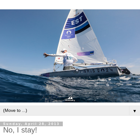
▼
Sunday, April 28, 2013
No, I stay!