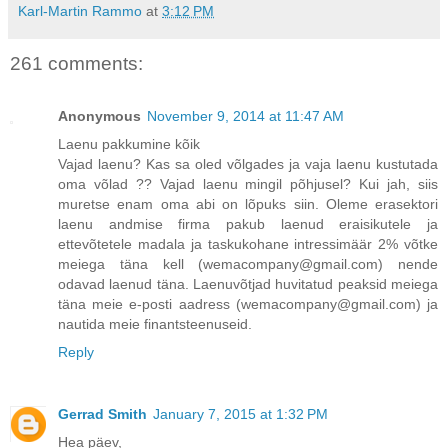
Karl-Martin Rammo
at
3:12 PM
261 comments:
Anonymous
November 9, 2014 at 11:47 AM
Laenu pakkumine kõik
Vajad laenu? Kas sa oled võlgades ja vaja laenu kustutada
oma võlad ?? Vajad laenu mingil põhjusel? Kui jah, siis
muretse enam oma abi on lõpuks siin. Oleme erasektori
laenu andmise firma pakub laenud eraisikutele ja
ettevõtetele madala ja taskukohane intressimäär 2% võtke
meiega täna kell (wemacompany@gmail.com) nende
odavad laenud täna. Laenuvõtjad huvitatud peaksid meiega
täna meie e-posti aadress (wemacompany@gmail.com) ja
nautida meie finantsteenuseid.
Reply
Gerrad Smith
January 7, 2015 at 1:32 PM
Hea päev,