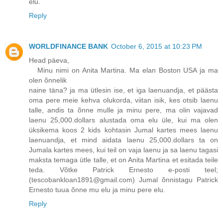
elu.
Reply
WORLDFINANCE BANK
October 6, 2015 at 10:23 PM
Head päeva,
Minu nimi on Anita Martina. Ma elan Boston USA ja ma
olen õnnelik
naine täna? ja ma ütlesin ise, et iga laenuandja, et päästa
oma pere meie kehva olukorda, viitan isik, kes otsib laenu
talle, andis ta õnne mulle ja minu pere, ma olin vajavad
laenu 25,000.dollars alustada oma elu üle, kui ma olen
üksikema koos 2 kids kohtasin Jumal kartes mees laenu
laenuandja, et mind aidata laenu 25,000.dollars ta on
Jumala kartes mees, kui teil on vaja laenu ja sa laenu tagasi
maksta temaga ütle talle, et on Anita Martina et esitada teile
teda. Võtke Patrick Ernesto e-posti teel;
(tescobankloan1891@gmail.com) Jumal õnnistagu Patrick
Ernesto tuua õnne mu elu ja minu pere elu.
Reply