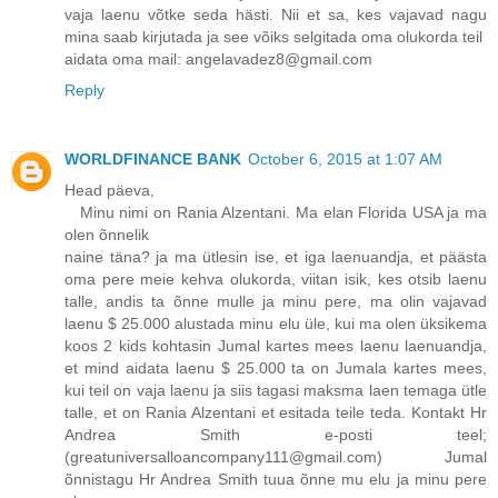
vaja laenu võtke seda hästi. Nii et sa, kes vajavad nagu
mina saab kirjutada ja see võiks selgitada oma olukorda teil
aidata oma mail: angelavadez8@gmail.com
Reply
WORLDFINANCE BANK
October 6, 2015 at 1:07 AM
Head päeva,
Minu nimi on Rania Alzentani. Ma elan Florida USA ja ma
olen õnnelik
naine täna? ja ma ütlesin ise, et iga laenuandja, et päästa
oma pere meie kehva olukorda, viitan isik, kes otsib laenu
talle, andis ta õnne mulle ja minu pere, ma olin vajavad
laenu $ 25.000 alustada minu elu üle, kui ma olen üksikema
koos 2 kids kohtasin Jumal kartes mees laenu laenuandja,
et mind aidata laenu $ 25.000 ta on Jumala kartes mees,
kui teil on vaja laenu ja siis tagasi maksma laen temaga ütle
talle, et on Rania Alzentani et esitada teile teda. Kontakt Hr
Andrea Smith e-posti teel;
(greatuniversalloancompany111@gmail.com) Jumal
õnnistagu Hr Andrea Smith tuua õnne mu elu ja minu pere