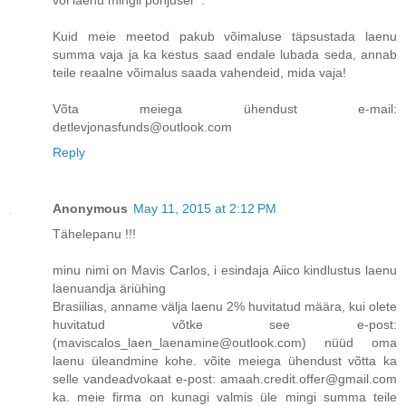
Kuid meie meetod pakub võimaluse täpsustada laenu
summa vaja ja ka kestus saad endale lubada seda, annab
teile reaalne võimalus saada vahendeid, mida vaja!
Võta meiega ühendust e-mail:
detlevjonasfunds@outlook.com
Reply
Anonymous
May 11, 2015 at 2:12 PM
Tähelepanu !!!
minu nimi on Mavis Carlos, i esindaja Aiico kindlustus laenu
laenuandja äriühing
Brasiilias, anname välja laenu 2% huvitatud määra, kui olete
huvitatud võtke see e-post:
(maviscalos_laen_laenamine@outlook.com) nüüd oma
laenu üleandmine kohe. võite meiega ühendust võtta ka
selle vandeadvokaat e-post: amaah.credit.offer@gmail.com
ka. meie firma on kunagi valmis üle mingi summa teile