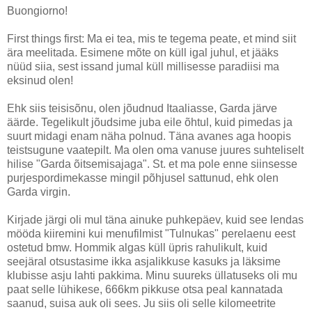
Buongiorno!
First things first: Ma ei tea, mis te tegema peate, et mind siit
ära meelitada. Esimene mõte on küll igal juhul, et jääks
nüüd siia, sest issand jumal küll millisesse paradiisi ma
eksinud olen!
Ehk siis teisisõnu, olen jõudnud Itaaliasse, Garda järve
äärde. Tegelikult jõudsime juba eile õhtul, kuid pimedas ja
suurt midagi enam näha polnud. Täna avanes aga hoopis
teistsugune vaatepilt. Ma olen oma vanuse juures suhteliselt
hilise "Garda õitsemisajaga". St. et ma pole enne siinsesse
purjespordimekasse mingil põhjusel sattunud, ehk olen
Garda virgin.
Kirjade järgi oli mul täna ainuke puhkepäev, kuid see lendas
mööda kiiremini kui menufilmist "Tulnukas" perelaenu eest
ostetud bmw. Hommik algas küll üpris rahulikult, kuid
seejäral otsustasime ikka asjalikkuse kasuks ja läksime
klubisse asju lahti pakkima. Minu suureks üllatuseks oli mu
paat selle lühikese, 666km pikkuse otsa peal kannatada
saanud, suisa auk oli sees. Ju siis oli selle kilomeetrite