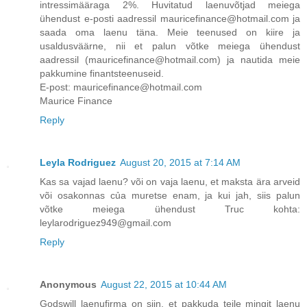
intressimääraga 2%. Huvitatud laenuvõtjad meiega
ühendust e-posti aadressil mauricefinance@hotmail.com ja
saada oma laenu täna. Meie teenused on kiire ja
usaldusväärne, nii et palun võtke meiega ühendust
aadressil (mauricefinance@hotmail.com) ja nautida meie
pakkumine finantsteenuseid.
E-post: mauricefinance@hotmail.com
Maurice Finance
Reply
Leyla Rodriguez
August 20, 2015 at 7:14 AM
Kas sa vajad laenu? või on vaja laenu, et maksta ära arveid
või osakonnas của muretse enam, ja kui jah, siis palun
võtke meiega ühendust Truc kohta:
leylarodriguez949@gmail.com
Reply
Anonymous
August 22, 2015 at 10:44 AM
Godswill laenufirma on siin, et pakkuda teile mingit laenu