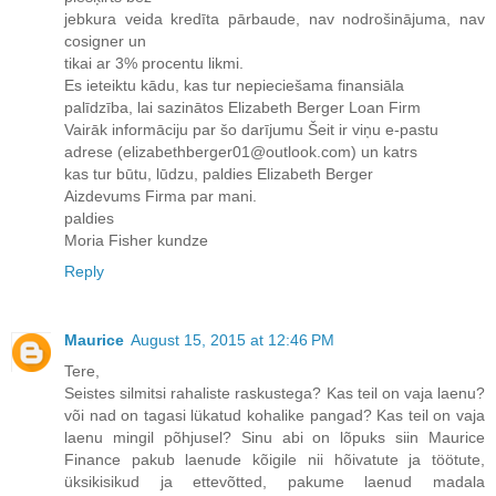
jebkura veida kredīta pārbaude, nav nodrošinājuma, nav
cosigner un
tikai ar 3% procentu likmi.
Es ieteiktu kādu, kas tur nepieciešama finansiāla
palīdzība, lai sazinātos Elizabeth Berger Loan Firm
Vairāk informāciju par šo darījumu Šeit ir viņu e-pastu
adrese (elizabethberger01@outlook.com) un katrs
kas tur būtu, lūdzu, paldies Elizabeth Berger
Aizdevums Firma par mani.
paldies
Moria Fisher kundze
Reply
Maurice
August 15, 2015 at 12:46 PM
Tere,
Seistes silmitsi rahaliste raskustega? Kas teil on vaja laenu?
või nad on tagasi lükatud kohalike pangad? Kas teil on vaja
laenu mingil põhjusel? Sinu abi on lõpuks siin Maurice
Finance pakub laenude kõigile nii hõivatute ja töötute,
üksikisikud ja ettevõtted, pakume laenud madala