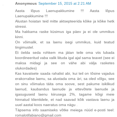
Anonymous
September 15, 2015 at 2:21 AM
Aasta lõpus Laenupakkumine !!! Aasta lõpus
Laenupakkumine !!!
Alustan hoiatan teid mitte aktsepteerida kõike ja kõike hetk
stressi.
Ma hakkama raske küsimus iga päev ja ei ole ummikus
kinni.
On võimalik, et sa laenu isegi ummikus, kuid teatud
tingimustel.
Et öelda seda rohkem ma jätan teile oma viis lubada
koordineeritud vaba valik liituda igal ajal sama teavet (see ei
maksa midagi ja see on vähe abi välja rasketes
olukordades)
Kas kavatsete saada rahalist abi, kui teil on tõsine vajadus
erakorralise laenu, sa alustada oma äri, sa oled võlgu, see
on sinu võimalus täita oma soove, sest pakume isiklikud
laenud, kaubandus laenude ja ettevõtete laenude ja
igasuguseid laenu kiirusega 2%, tagame kõigi meie
hinnatud klientidele, et nad saavad kõik vastava laenu ja
uuel aastal koos naeratus oma nägu .
Täpsema info saamiseks võtke meiega nüüd e-posti teel:
romalotifabiano@gmail.com