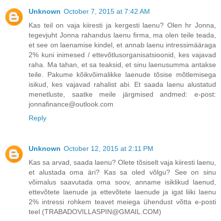
Unknown
October 7, 2015 at 7:42 AM
Kas teil on vaja kiiresti ja kergesti laenu? Olen hr Jonna,
tegevjuht Jonna rahandus laenu firma, ma olen teile teada,
et see on laenamise kindel, et annab laenu intressimääraga
2% kuni inimesed / ettevõtlusorganisatsioonid, kes vajavad
raha. Ma tahan, et sa teaksid, et sinu laenusumma antakse
teile. Pakume kõikvõimalikke laenude tõsise mõtlemisega
isikud, kes vajavad rahalist abi. Et saada laenu alustatud
menetluste, saatke meile järgmised andmed: e-post:
jonnafinance@outlook.com
Reply
Unknown
October 12, 2015 at 2:11 PM
Kas sa arvad, saada laenu? Olete tõsiselt vaja kiiresti laenu,
et alustada oma äri? Kas sa oled võlgu? See on sinu
võimalus saavutada oma soov, anname isiklikud laenud,
ettevõtete laenude ja ettevõtete laenude ja igat liiki laenu
2% intressi rohkem teavet meiega ühendust võtta e-posti
teel (TRABADOVILLASPIN@GMAIL.COM)