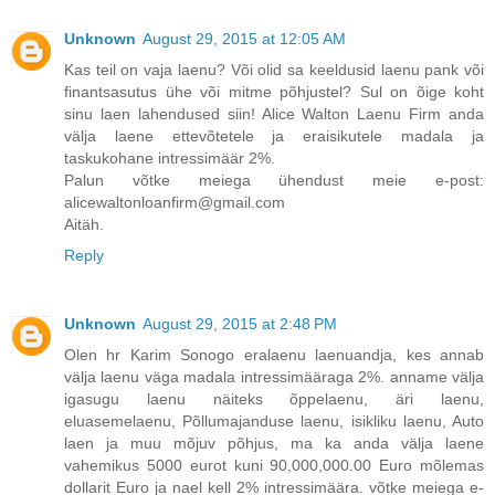
Unknown
August 29, 2015 at 12:05 AM
Kas teil on vaja laenu? Või olid sa keeldusid laenu pank või
finantsasutus ühe või mitme põhjustel? Sul on õige koht
sinu laen lahendused siin! Alice Walton Laenu Firm anda
välja laene ettevõtetele ja eraisikutele madala ja
taskukohane intressimäär 2%.
Palun võtke meiega ühendust meie e-post:
alicewaltonloanfirm@gmail.com
Aitäh.
Reply
Unknown
August 29, 2015 at 2:48 PM
Olen hr Karim Sonogo eralaenu laenuandja, kes annab
välja laenu väga madala intressimääraga 2%. anname välja
igasugu laenu näiteks õppelaenu, äri laenu,
eluasemelaenu, Põllumajanduse laenu, isikliku laenu, Auto
laen ja muu mõjuv põhjus, ma ka anda välja laene
vahemikus 5000 eurot kuni 90,000,000.00 Euro mõlemas
dollarit Euro ja nael kell 2% intressimäära. võtke meiega e-