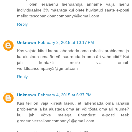
olen eralaenu laenuandja anname välja laenu
individuaalne 3% määraga kui olete huvitatud saate e-posti
meile: tescobankloancompany4@gmail.com
Reply
Unknown
February 2, 2015 at 10:17 PM
Kas vajate kiiret laenu lahendada oma rahalisi probleeme ja
ka alustada oma äri või suurendada oma äri vahendid? Kui
jah kontakti meile via email:
worldloancompany3@gmail.com
Reply
Unknown
February 4, 2015 at 6:37 PM
Kas teil on vaja kiiresti laenu, et lahendada oma rahalisi
probleeme ja ka alustada oma äri või tõsta oma äri ruume?
kui jah võtke meiega ühendust e-posti teel:
greatuniversalloancompany1@gmail.com