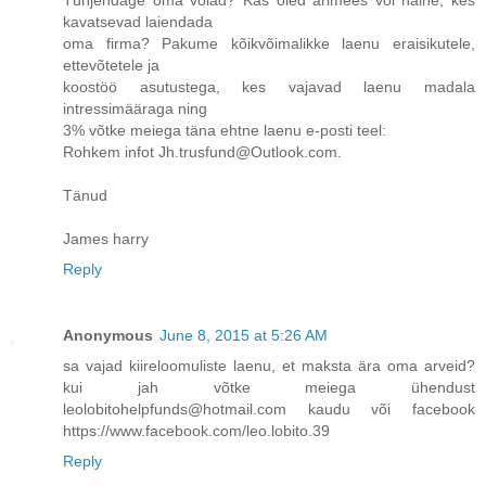
kavatsevad laiendada
oma firma? Pakume kõikvõimalikke laenu eraisikutele,
ettevõtetele ja
koostöö asutustega, kes vajavad laenu madala
intressimääraga ning
3% võtke meiega täna ehtne laenu e-posti teel:
Rohkem infot Jh.trusfund@Outlook.com.
Tänud
James harry
Reply
Anonymous
June 8, 2015 at 5:26 AM
sa vajad kiireloomuliste laenu, et maksta ära oma arveid?
kui jah võtke meiega ühendust
leolobitohelpfunds@hotmail.com kaudu või facebook
https://www.facebook.com/leo.lobito.39
Reply