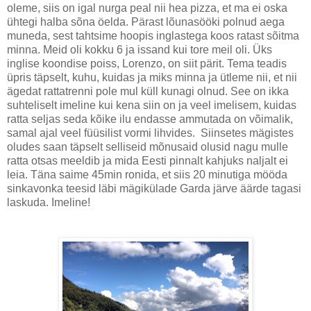
oleme, siis on igal nurga peal nii hea pizza, et ma ei oska
ühtegi halba sõna öelda. Pärast lõunasööki polnud aega
muneda, sest tahtsime hoopis inglastega koos ratast sõitma
minna. Meid oli kokku 6 ja issand kui tore meil oli. Üks
inglise koondise poiss, Lorenzo, on siit pärit. Tema teadis
üpris täpselt, kuhu, kuidas ja miks minna ja ütleme nii, et nii
ägedat rattatrenni pole mul küll kunagi olnud. See on ikka
suhteliselt imeline kui kena siin on ja veel imelisem, kuidas
ratta seljas seda kõike ilu endasse ammutada on võimalik,
samal ajal veel füüsilist vormi lihvides. Siinsetes mägistes
oludes saan täpselt selliseid mõnusaid olusid nagu mulle
ratta otsas meeldib ja mida Eesti pinnalt kahjuks naljalt ei
leia. Täna saime 45min ronida, et siis 20 minutiga mööda
sinkavonka teesid läbi mägikülade Garda järve äärde tagasi
laskuda. Imeline!