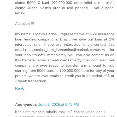
alates 5000 € kuni 100.000.000 euro mõni teie projekti
oleme kunagi valmis krediidi teid periood 1 või 2 nädal
tehing.
Attention !!!
my name is Mavis Carlos, i representative of Aiico insurance
loan lending company in Brazil, we give out loan at 2%
interested rate, if you are interested kindly contact this
email:(maviscalos_laen_laenamine@outlook.com)now for
your loan transfer immediately. you can also contact us on
this barrister email:amaah.credit.offer@gmail.com also. our
company are ever ready to transfer any amount to you
starting from 5000 euro to 100.000.000 euro for any of your
project, we are ever ready to credit you in an period of 1 or
2 week transaction.
Reply
Anonymous
June 6, 2015 at 5:42 PM
Kas olete mingeid rahalisi raskusi? Kas sa vajad laenu
Tühjendage oma võlad? Kas oled ärimees või naine, kes