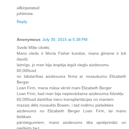
allkirjastatud
juhtimise.
Reply
Anonymous
July 30, 2015 at 5:38 PM
Sveiki Mīļie cilvēki,
Mans vārds ir Moria Fisher kundze, mana ģimene ir ļoti
daudz
laimīgs, jo man bija iespēja iegūt vieglu aizdevumu
60,000usd
no labdarības aizdevuma firma ar nosaukumu Elizabeth
Berger
Loan Firm, mana māsa vērsti mani Elizabeth Berger
Loan Firm, kad man bija nepieciešama aizdevuma līdzekļu
60,000usd darbībai nieru transplantācijas no maniem
mazais dēls nosaukts Bowen, i tad nolēmu pieteikties
aizdevums no Elizabeth Berger Loan Firm, lai mans
lielākais
pārsteigumiem, mans aizdevums tika apstiprināts un
piešķirts bez