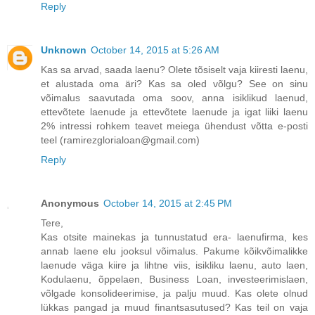
Reply
Unknown
October 14, 2015 at 5:26 AM
Kas sa arvad, saada laenu? Olete tõsiselt vaja kiiresti laenu,
et alustada oma äri? Kas sa oled võlgu? See on sinu
võimalus saavutada oma soov, anna isiklikud laenud,
ettevõtete laenude ja ettevõtete laenude ja igat liiki laenu
2% intressi rohkem teavet meiega ühendust võtta e-posti
teel (ramirezglorialoan@gmail.com)
Reply
Anonymous
October 14, 2015 at 2:45 PM
Tere,
Kas otsite mainekas ja tunnustatud era- laenufirma, kes
annab laene elu jooksul võimalus. Pakume kõikvõimalikke
laenude väga kiire ja lihtne viis, isikliku laenu, auto laen,
Kodulaenu, õppelaen, Business Loan, investeerimislaen,
võlgade konsolideerimise, ja palju muud. Kas olete olnud
lükkas pangad ja muud finantsasutused? Kas teil on vaja