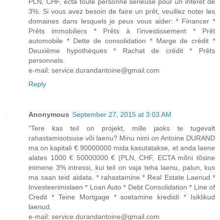
PLN, CHF, ectà toute personne sérieuse pour un intérêt de
3%. Si vous avez besoin de faire un prêt, veuillez noter les
domaines dans lesquels je peux vous aider: * Financer *
Prêts immobiliers * Prêts à l'investissement * Prêt
automobile * Dette de consolidation * Marge de crédit *
Deuxième hypothèques * Rachat de crédit * Prêts
personnels.
e-mail: service.durandantoine@gmail.com
Reply
Anonymous
September 27, 2015 at 3:03 AM
"Tere kas teil on projekt, mille jaoks te tugevalt
rahastamisotsuse või laenu? Minu nimi on Antoine DURAND
ma on kapitali € 90000000 mida kasutatakse, et anda laene
alates 1000 € 50000000 € (PLN, CHF, ECTA mõni tõsine
inimene 3% intressi, kui teil on vaja teha laenu, palun, kus
ma saan teid aidata. * rahastamine * Real Estate Laenud *
Investeerimislaen * Loan Auto * Debt Consolidation * Line of
Credit * Teine Mortgage * soetamine krediidi * Isiklikud
laenud.
e-mail: service.durandantoine@gmail.com