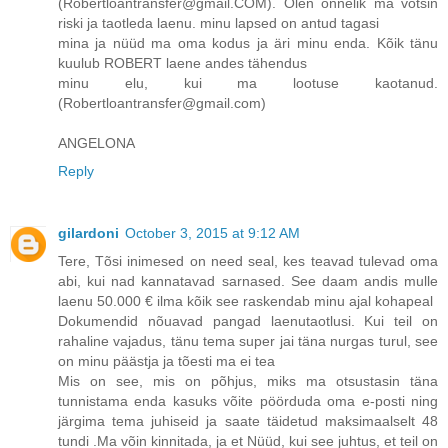
(Robertloantransfer@gmail.COM). Olen õnnelik ma võtsin
riski ja taotleda laenu. minu lapsed on antud tagasi
mina ja nüüd ma oma kodus ja äri minu enda. Kõik tänu
kuulub ROBERT laene andes tähendus
minu elu, kui ma lootuse kaotanud.
(Robertloantransfer@gmail.com)
ANGELONA
Reply
gilardoni
October 3, 2015 at 9:12 AM
Tere, Tõsi inimesed on need seal, kes teavad tulevad oma
abi, kui nad kannatavad sarnased. See daam andis mulle
laenu 50.000 € ilma kõik see raskendab minu ajal kohapeal
Dokumendid nõuavad pangad laenutaotlusi. Kui teil on
rahaline vajadus, tänu tema super jai täna nurgas turul, see
on minu päästja ja tõesti ma ei tea
Mis on see, mis on põhjus, miks ma otsustasin täna
tunnistama enda kasuks võite pöörduda oma e-posti ning
järgima tema juhiseid ja saate täidetud maksimaalselt 48
tundi .Ma võin kinnitada, ja et Nüüd, kui see juhtus, et teil on