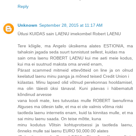
Reply
Unknown
September 28, 2015 at 11:17 AM
Ütlusi KUIDAS sain LAENU imekombel Robert LAENU
Tere kõigile, ma Angelo üksikema alates ESTIONIA, ma
tahaksin jagada seda suurt tunnistust sellest, kuidas ma
sain oma laenu ROBERT LAENU kui me aeti meie kodus,
kui ma ei suutnud maksta oma arveid enam,
Pärast scammed mitmeid ettevõtteid on line ja on olnud
keelatud laenu minu panga ja mõned teised Credit Union i
külastas. Minu lapsed olid võtnud perekonnas hooldamisel,
ma olin täiesti üksi tänaval. Kuni päevas i häbematult
kõndinud arvesse
vana kooli mate, kes tutvustas mulle ROBERT laenufirma
Alguses ma ütlesin talle, et ma ei ole valmis võtma riski
taotleda laenu internetis enam, kuid ta kinnitas mulle, et ma
sai minu laenu saada. On teise mõtte, kuna
minu kodutus Võtsin kohtuprotsessi ja taotleda laenu,
õnneks mulle sai laenu EURO 50,000.00 alates