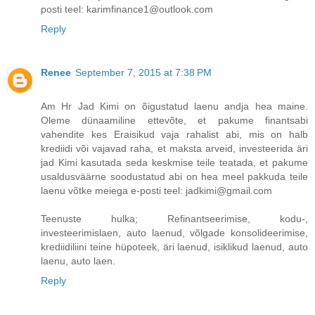
posti teel: karimfinance1@outlook.com
Reply
Renee
September 7, 2015 at 7:38 PM
Am Hr Jad Kimi on õigustatud laenu andja hea maine.
Oleme dünaamiline ettevõte, et pakume finantsabi
vahendite kes Eraisikud vaja rahalist abi, mis on halb
krediidi või vajavad raha, et maksta arveid, investeerida äri
jad Kimi kasutada seda keskmise teile teatada, et pakume
usaldusväärne soodustatud abi on hea meel pakkuda teile
laenu võtke meiega e-posti teel: jadkimi@gmail.com
Teenuste hulka; Refinantseerimise, kodu-,
investeerimislaen, auto laenud, võlgade konsolideerimise,
krediidiliini teine ​​hüpoteek, äri laenud, isiklikud laenud, auto
laenu, auto laen.
Reply