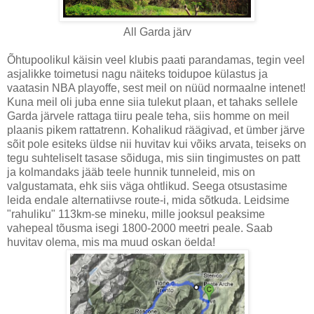
All Garda järv
Õhtupoolikul käisin veel klubis paati parandamas, tegin veel
asjalikke toimetusi nagu näiteks toidupoe külastus ja
vaatasin NBA playoffe, sest meil on nüüd normaalne intenet!
Kuna meil oli juba enne siia tulekut plaan, et tahaks sellele
Garda järvele rattaga tiiru peale teha, siis homme on meil
plaanis pikem rattatrenn. Kohalikud räägivad, et ümber järve
sõit pole esiteks üldse nii huvitav kui võiks arvata, teiseks on
tegu suhteliselt tasase sõiduga, mis siin tingimustes on patt
ja kolmandaks jääb teele hunnik tunneleid, mis on
valgustamata, ehk siis väga ohtlikud. Seega otsustasime
leida endale alternatiivse route-i, mida sõtkuda. Leidsime
"rahuliku" 113km-se mineku, mille jooksul peaksime
vahepeal tõusma isegi 1800-2000 meetri peale. Saab
huvitav olema, mis ma muud oskan öelda!