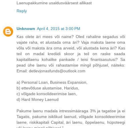
Laenupakkumine usaldusväärsest allikast
Reply
Unknown
April 4, 2015 at 3:00 PM
Kas olete äri mees või naine? Oled rahaline segadus või
vajate raha, et alustada oma äri? Vaja maksta laene oma
võla või maksta ära oma arveid, või alustada kena äri? Kas
teil on madal krediidi skoor ja teil on raske saada
kapitalilaenu kohalike pankade / teisi finantsasutusi? Sa
pead ühe laenu või rahastamise mingil põhjusel, näiteks:
Email: detlevjonasfunds@outlook.com
a) Personal Loan, Business Expansion,
b) ettevõtluse alustamise, Haridus,
c) võlgade konsolideerimise laen,
d) Hard Money Laenud
Pakume laenu madala intressimääraga 3% ja tagatise ja ei
Tagatis, pakume isiklikud laenud, võlgade konsolideerimise
laene, riskikapitali Capital, äri laenu, õppelaenu, hüpoteegi
või laenu mingil põhjusel ".