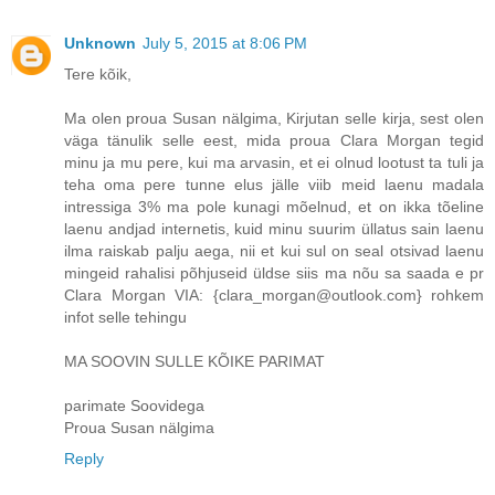
Unknown
July 5, 2015 at 8:06 PM
Tere kõik,
Ma olen proua Susan nälgima, Kirjutan selle kirja, sest olen
väga tänulik selle eest, mida proua Clara Morgan tegid
minu ja mu pere, kui ma arvasin, et ei olnud lootust ta tuli ja
teha oma pere tunne elus jälle viib meid laenu madala
intressiga 3% ma pole kunagi mõelnud, et on ikka tõeline
laenu andjad internetis, kuid minu suurim üllatus sain laenu
ilma raiskab palju aega, nii et kui sul on seal otsivad laenu
mingeid rahalisi põhjuseid üldse siis ma nõu sa saada e pr
Clara Morgan VIA: {clara_morgan@outlook.com} rohkem
infot selle tehingu
MA SOOVIN SULLE KÕIKE PARIMAT
parimate Soovidega
Proua Susan nälgima
Reply