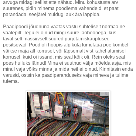
arvuga midagi sellist ette nähtud. Minu kohustuste arv
suurenes, pidin minema poodlema vahendeid, et paati
parandada, seejärel muidugi auk ära lappida.
Paadipoodi jõudnuna vaatas vastu suhteliselt normaalne
vaatepilt. Tegu ei olnud mingi suure laohoonega, kus
tavaliselt massiivselt suured purjetamiskauplused
pesitsevad. Pood oli hoopis alpiküla lumelaua poe kombel
väikse maja all korrusel, või täpsemalt vist kahel alumisel
korrusel, kuid oi issand, mis seal kõik oli. Rein oleks seal
poes hulluks läinud! Mina ei suutnud välja mõelda asja, mis
minul vaja võiks minna ja mida neil ei olnud. Kinnitasin enda
varusid, ostsin ka paadiparanduseks vaja mineva ja tulime
tulema.