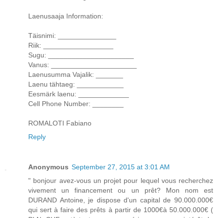
Laenusaaja Information:
Täisnimi: _______________
Riik: __________________
Sugu: ______________________
Vanus: ______________________
Laenusumma Vajalik: _______
Laenu tähtaeg: ____________
Eesmärk laenu: _____________
Cell Phone Number: ________
ROMALOTI Fabiano
Reply
Anonymous
September 27, 2015 at 3:01 AM
" bonjour avez-vous un projet pour lequel vous recherchez
vivement un financement ou un prêt? Mon nom est
DURAND Antoine, je dispose d'un capital de 90.000.000€
qui sert à faire des prêts à partir de 1000€à 50.000.000€ (