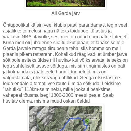
All Garda järv
Õhtupoolikul käisin veel klubis paati parandamas, tegin veel
asjalikke toimetusi nagu näiteks toidupoe külastus ja
vaatasin NBA playoffe, sest meil on nüüd normaalne intenet!
Kuna meil oli juba enne siia tulekut plaan, et tahaks sellele
Garda järvele rattaga tiiru peale teha, siis homme on meil
plaanis pikem rattatrenn. Kohalikud räägivad, et ümber järve
sõit pole esiteks üldse nii huvitav kui võiks arvata, teiseks on
tegu suhteliselt tasase sõiduga, mis siin tingimustes on patt
ja kolmandaks jääb teele hunnik tunneleid, mis on
valgustamata, ehk siis väga ohtlikud. Seega otsustasime
leida endale alternatiivse route-i, mida sõtkuda. Leidsime
"rahuliku" 113km-se mineku, mille jooksul peaksime
vahepeal tõusma isegi 1800-2000 meetri peale. Saab
huvitav olema, mis ma muud oskan öelda!