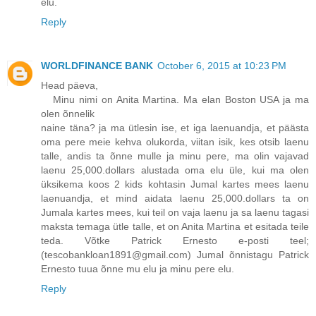
elu.
Reply
WORLDFINANCE BANK
October 6, 2015 at 10:23 PM
Head päeva,
Minu nimi on Anita Martina. Ma elan Boston USA ja ma
olen õnnelik
naine täna? ja ma ütlesin ise, et iga laenuandja, et päästa
oma pere meie kehva olukorda, viitan isik, kes otsib laenu
talle, andis ta õnne mulle ja minu pere, ma olin vajavad
laenu 25,000.dollars alustada oma elu üle, kui ma olen
üksikema koos 2 kids kohtasin Jumal kartes mees laenu
laenuandja, et mind aidata laenu 25,000.dollars ta on
Jumala kartes mees, kui teil on vaja laenu ja sa laenu tagasi
maksta temaga ütle talle, et on Anita Martina et esitada teile
teda. Võtke Patrick Ernesto e-posti teel;
(tescobankloan1891@gmail.com) Jumal õnnistagu Patrick
Ernesto tuua õnne mu elu ja minu pere elu.
Reply