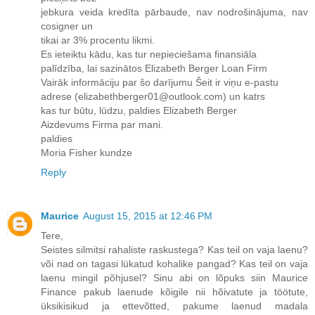
jebkura veida kredīta pārbaude, nav nodrošinājuma, nav
cosigner un
tikai ar 3% procentu likmi.
Es ieteiktu kādu, kas tur nepieciešama finansiāla
palīdzība, lai sazinātos Elizabeth Berger Loan Firm
Vairāk informāciju par šo darījumu Šeit ir viņu e-pastu
adrese (elizabethberger01@outlook.com) un katrs
kas tur būtu, lūdzu, paldies Elizabeth Berger
Aizdevums Firma par mani.
paldies
Moria Fisher kundze
Reply
Maurice
August 15, 2015 at 12:46 PM
Tere,
Seistes silmitsi rahaliste raskustega? Kas teil on vaja laenu?
või nad on tagasi lükatud kohalike pangad? Kas teil on vaja
laenu mingil põhjusel? Sinu abi on lõpuks siin Maurice
Finance pakub laenude kõigile nii hõivatute ja töötute,
üksikisikud ja ettevõtted, pakume laenud madala