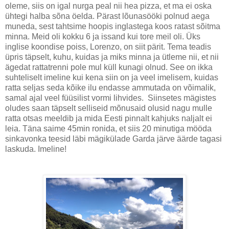
oleme, siis on igal nurga peal nii hea pizza, et ma ei oska
ühtegi halba sõna öelda. Pärast lõunasööki polnud aega
muneda, sest tahtsime hoopis inglastega koos ratast sõitma
minna. Meid oli kokku 6 ja issand kui tore meil oli. Üks
inglise koondise poiss, Lorenzo, on siit pärit. Tema teadis
üpris täpselt, kuhu, kuidas ja miks minna ja ütleme nii, et nii
ägedat rattatrenni pole mul küll kunagi olnud. See on ikka
suhteliselt imeline kui kena siin on ja veel imelisem, kuidas
ratta seljas seda kõike ilu endasse ammutada on võimalik,
samal ajal veel füüsilist vormi lihvides. Siinsetes mägistes
oludes saan täpselt selliseid mõnusaid olusid nagu mulle
ratta otsas meeldib ja mida Eesti pinnalt kahjuks naljalt ei
leia. Täna saime 45min ronida, et siis 20 minutiga mööda
sinkavonka teesid läbi mägikülade Garda järve äärde tagasi
laskuda. Imeline!