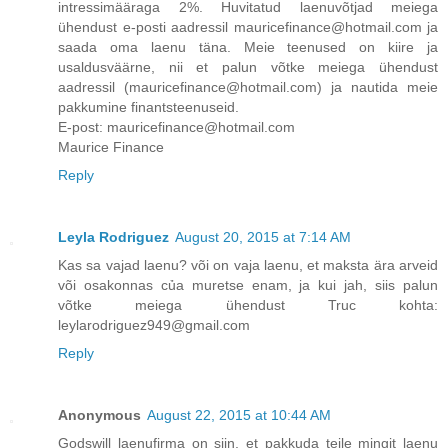
intressimääraga 2%. Huvitatud laenuvõtjad meiega
ühendust e-posti aadressil mauricefinance@hotmail.com ja
saada oma laenu täna. Meie teenused on kiire ja
usaldusväärne, nii et palun võtke meiega ühendust
aadressil (mauricefinance@hotmail.com) ja nautida meie
pakkumine finantsteenuseid.
E-post: mauricefinance@hotmail.com
Maurice Finance
Reply
Leyla Rodriguez
August 20, 2015 at 7:14 AM
Kas sa vajad laenu? või on vaja laenu, et maksta ära arveid
või osakonnas của muretse enam, ja kui jah, siis palun
võtke meiega ühendust Truc kohta:
leylarodriguez949@gmail.com
Reply
Anonymous
August 22, 2015 at 10:44 AM
Godswill laenufirma on siin, et pakkuda teile mingit laenu