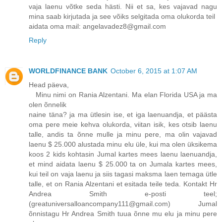
vaja laenu võtke seda hästi. Nii et sa, kes vajavad nagu
mina saab kirjutada ja see võiks selgitada oma olukorda teil
aidata oma mail: angelavadez8@gmail.com
Reply
WORLDFINANCE BANK
October 6, 2015 at 1:07 AM
Head päeva,
Minu nimi on Rania Alzentani. Ma elan Florida USA ja ma
olen õnnelik
naine täna? ja ma ütlesin ise, et iga laenuandja, et päästa
oma pere meie kehva olukorda, viitan isik, kes otsib laenu
talle, andis ta õnne mulle ja minu pere, ma olin vajavad
laenu $ 25.000 alustada minu elu üle, kui ma olen üksikema
koos 2 kids kohtasin Jumal kartes mees laenu laenuandja,
et mind aidata laenu $ 25.000 ta on Jumala kartes mees,
kui teil on vaja laenu ja siis tagasi maksma laen temaga ütle
talle, et on Rania Alzentani et esitada teile teda. Kontakt Hr
Andrea Smith e-posti teel;
(greatuniversalloancompany111@gmail.com) Jumal
õnnistagu Hr Andrea Smith tuua õnne mu elu ja minu pere