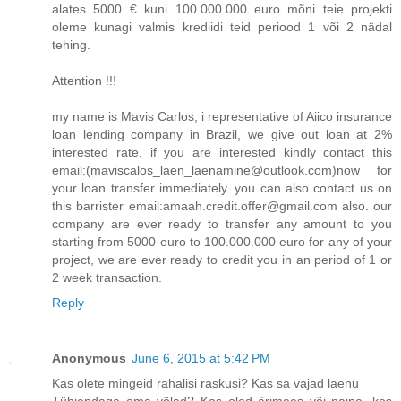
alates 5000 € kuni 100.000.000 euro mõni teie projekti
oleme kunagi valmis krediidi teid periood 1 või 2 nädal
tehing.
Attention !!!
my name is Mavis Carlos, i representative of Aiico insurance
loan lending company in Brazil, we give out loan at 2%
interested rate, if you are interested kindly contact this
email:(maviscalos_laen_laenamine@outlook.com)now for
your loan transfer immediately. you can also contact us on
this barrister email:amaah.credit.offer@gmail.com also. our
company are ever ready to transfer any amount to you
starting from 5000 euro to 100.000.000 euro for any of your
project, we are ever ready to credit you in an period of 1 or
2 week transaction.
Reply
Anonymous
June 6, 2015 at 5:42 PM
Kas olete mingeid rahalisi raskusi? Kas sa vajad laenu
Tühjendage oma võlad? Kas oled ärimees või naine, kes