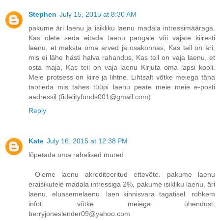
Stephen
July 15, 2015 at 8:30 AM
pakume äri laenu ja isikliku laenu madala intressimääraga.
Kas olete seda eitada laenu pangale või vajate kiiresti
laenu, et maksta oma arved ja osakonnas, Kas teil on äri,
mis ei lähe hästi halva rahandus, Kas teil on vaja laenu, et
osta maja, Kas teil on vaja laenu Kirjuta oma lapsi kooli.
Meie protsess on kiire ja lihtne. Lihtsalt võtke meiega täna
taotleda mis tahes tüüpi laenu peate meie meie e-posti
aadressil (fidelityfunds001@gmail.com)
Reply
Kate
July 16, 2015 at 12:38 PM
lõpetada oma rahalised mured
Oleme laenu akrediteeritud ettevõte. pakume laenu
eraisikutele madala intressiga 2%, pakume isikliku laenu, äri
laenu, eluasemelaenu. laen kinnisvara tagatisel. rohkem
infot: võtke meiega ühendust:
berryjoneslender09@yahoo.com