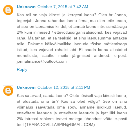
Unknown
October 7, 2015 at 7:42 AM
Kas teil on vaja kiiresti ja kergesti laenu? Olen hr Jonna,
tegevjuht Jonna rahandus laenu firma, ma olen teile teada,
et see on laenamise kindel, et annab laenu intressimääraga
2% kuni inimesed / ettevõtlusorganisatsioonid, kes vajavad
raha. Ma tahan, et sa teaksid, et sinu laenusumma antakse
teile. Pakume kõikvõimalikke laenude tõsise mõtlemisega
isikud, kes vajavad rahalist abi. Et saada laenu alustatud
menetluste, saatke meile järgmised andmed: e-post:
jonnafinance@outlook.com
Reply
Unknown
October 12, 2015 at 2:11 PM
Kas sa arvad, saada laenu? Olete tõsiselt vaja kiiresti laenu,
et alustada oma äri? Kas sa oled võlgu? See on sinu
võimalus saavutada oma soov, anname isiklikud laenud,
ettevõtete laenude ja ettevõtete laenude ja igat liiki laenu
2% intressi rohkem teavet meiega ühendust võtta e-posti
teel (TRABADOVILLASPIN@GMAIL.COM)