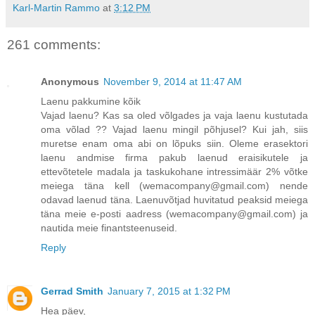
Karl-Martin Rammo
at
3:12 PM
261 comments:
Anonymous
November 9, 2014 at 11:47 AM
Laenu pakkumine kõik
Vajad laenu? Kas sa oled võlgades ja vaja laenu kustutada
oma võlad ?? Vajad laenu mingil põhjusel? Kui jah, siis
muretse enam oma abi on lõpuks siin. Oleme erasektori
laenu andmise firma pakub laenud eraisikutele ja
ettevõtetele madala ja taskukohane intressimäär 2% võtke
meiega täna kell (wemacompany@gmail.com) nende
odavad laenud täna. Laenuvõtjad huvitatud peaksid meiega
täna meie e-posti aadress (wemacompany@gmail.com) ja
nautida meie finantsteenuseid.
Reply
Gerrad Smith
January 7, 2015 at 1:32 PM
Hea päev,