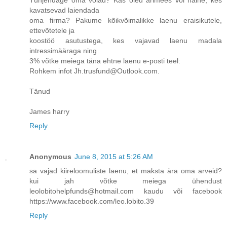
kavatsevad laiendada
oma firma? Pakume kõikvõimalikke laenu eraisikutele,
ettevõtetele ja
koostöö asutustega, kes vajavad laenu madala
intressimääraga ning
3% võtke meiega täna ehtne laenu e-posti teel:
Rohkem infot Jh.trusfund@Outlook.com.
Tänud
James harry
Reply
Anonymous
June 8, 2015 at 5:26 AM
sa vajad kiireloomuliste laenu, et maksta ära oma arveid?
kui jah võtke meiega ühendust
leolobitohelpfunds@hotmail.com kaudu või facebook
https://www.facebook.com/leo.lobito.39
Reply