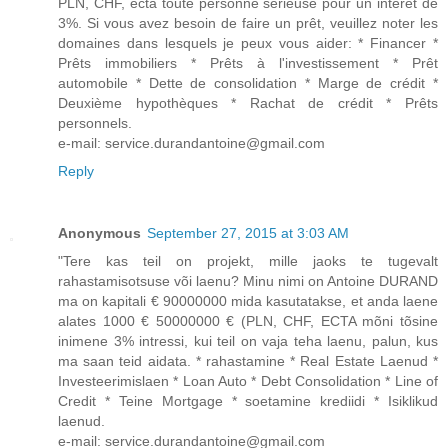
PLN, CHF, ectà toute personne sérieuse pour un intérêt de
3%. Si vous avez besoin de faire un prêt, veuillez noter les
domaines dans lesquels je peux vous aider: * Financer *
Prêts immobiliers * Prêts à l'investissement * Prêt
automobile * Dette de consolidation * Marge de crédit *
Deuxième hypothèques * Rachat de crédit * Prêts
personnels.
e-mail: service.durandantoine@gmail.com
Reply
Anonymous
September 27, 2015 at 3:03 AM
"Tere kas teil on projekt, mille jaoks te tugevalt
rahastamisotsuse või laenu? Minu nimi on Antoine DURAND
ma on kapitali € 90000000 mida kasutatakse, et anda laene
alates 1000 € 50000000 € (PLN, CHF, ECTA mõni tõsine
inimene 3% intressi, kui teil on vaja teha laenu, palun, kus
ma saan teid aidata. * rahastamine * Real Estate Laenud *
Investeerimislaen * Loan Auto * Debt Consolidation * Line of
Credit * Teine Mortgage * soetamine krediidi * Isiklikud
laenud.
e-mail: service.durandantoine@gmail.com