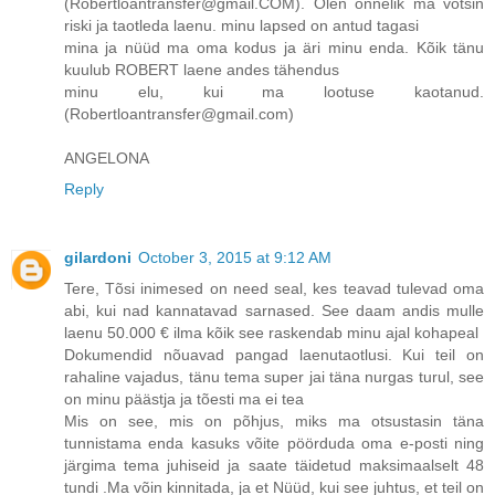
(Robertloantransfer@gmail.COM). Olen õnnelik ma võtsin
riski ja taotleda laenu. minu lapsed on antud tagasi
mina ja nüüd ma oma kodus ja äri minu enda. Kõik tänu
kuulub ROBERT laene andes tähendus
minu elu, kui ma lootuse kaotanud.
(Robertloantransfer@gmail.com)
ANGELONA
Reply
gilardoni
October 3, 2015 at 9:12 AM
Tere, Tõsi inimesed on need seal, kes teavad tulevad oma
abi, kui nad kannatavad sarnased. See daam andis mulle
laenu 50.000 € ilma kõik see raskendab minu ajal kohapeal
Dokumendid nõuavad pangad laenutaotlusi. Kui teil on
rahaline vajadus, tänu tema super jai täna nurgas turul, see
on minu päästja ja tõesti ma ei tea
Mis on see, mis on põhjus, miks ma otsustasin täna
tunnistama enda kasuks võite pöörduda oma e-posti ning
järgima tema juhiseid ja saate täidetud maksimaalselt 48
tundi .Ma võin kinnitada, ja et Nüüd, kui see juhtus, et teil on