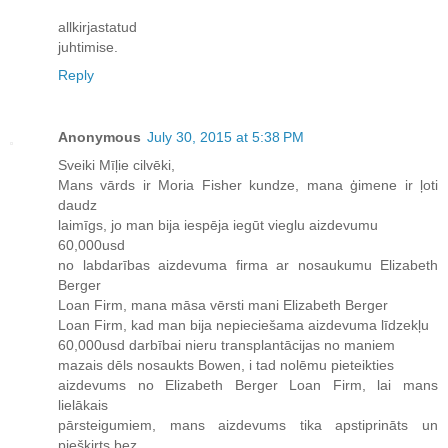
allkirjastatud
juhtimise.
Reply
Anonymous
July 30, 2015 at 5:38 PM
Sveiki Mīļie cilvēki,
Mans vārds ir Moria Fisher kundze, mana ģimene ir ļoti
daudz
laimīgs, jo man bija iespēja iegūt vieglu aizdevumu
60,000usd
no labdarības aizdevuma firma ar nosaukumu Elizabeth
Berger
Loan Firm, mana māsa vērsti mani Elizabeth Berger
Loan Firm, kad man bija nepieciešama aizdevuma līdzekļu
60,000usd darbībai nieru transplantācijas no maniem
mazais dēls nosaukts Bowen, i tad nolēmu pieteikties
aizdevums no Elizabeth Berger Loan Firm, lai mans
lielākais
pārsteigumiem, mans aizdevums tika apstiprināts un
piešķirts bez