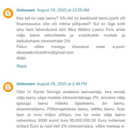
Unknown
August 29, 2015 at 12:05 AM
Kas teil on vaja laenu? Või olid sa keeldusid laenu pank või
finantsasutus ühe või mitme põhjustel? Sul on õige koht
sinu laen lahendused siin! Alice Walton Laenu Firm anda
välja laene ettevõtetele ja eraisikutele madala ja
taskukohane intressimäär 2%.
Palun võtke meiega ühendust meie e-post:
alicewaltonloanfirm@gmail.com
Aitäh.
Reply
Unknown
August 29, 2015 at 2:48 PM
Olen hr Karim Sonogo eralaenu laenuandja, kes annab
välja laenu väga madala intressimääraga 2%. anname välja
igasugu laenu näiteks õppelaenu, äri laenu,
eluasemelaenu, Põllumajanduse laenu, isikliku laenu, Auto
laen ja muu mõjuv põhjus, ma ka anda välja laene
vahemikus 5000 eurot kuni 90,000,000.00 Euro mõlemas
dollarit Euro ja nael kell 2% intressimäära. võtke meiega e-