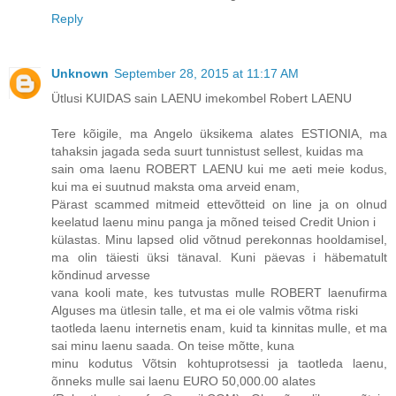
Reply
Unknown
September 28, 2015 at 11:17 AM
Ütlusi KUIDAS sain LAENU imekombel Robert LAENU
Tere kõigile, ma Angelo üksikema alates ESTIONIA, ma
tahaksin jagada seda suurt tunnistust sellest, kuidas ma
sain oma laenu ROBERT LAENU kui me aeti meie kodus,
kui ma ei suutnud maksta oma arveid enam,
Pärast scammed mitmeid ettevõtteid on line ja on olnud
keelatud laenu minu panga ja mõned teised Credit Union i
külastas. Minu lapsed olid võtnud perekonnas hooldamisel,
ma olin täiesti üksi tänaval. Kuni päevas i häbematult
kõndinud arvesse
vana kooli mate, kes tutvustas mulle ROBERT laenufirma
Alguses ma ütlesin talle, et ma ei ole valmis võtma riski
taotleda laenu internetis enam, kuid ta kinnitas mulle, et ma
sai minu laenu saada. On teise mõtte, kuna
minu kodutus Võtsin kohtuprotsessi ja taotleda laenu,
õnneks mulle sai laenu EURO 50,000.00 alates