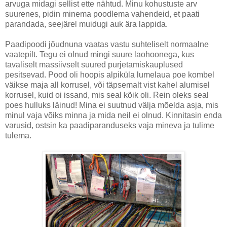
arvuga midagi sellist ette nähtud. Minu kohustuste arv
suurenes, pidin minema poodlema vahendeid, et paati
parandada, seejärel muidugi auk ära lappida.
Paadipoodi jõudnuna vaatas vastu suhteliselt normaalne
vaatepilt. Tegu ei olnud mingi suure laohoonega, kus
tavaliselt massiivselt suured purjetamiskauplused
pesitsevad. Pood oli hoopis alpiküla lumelaua poe kombel
väikse maja all korrusel, või täpsemalt vist kahel alumisel
korrusel, kuid oi issand, mis seal kõik oli. Rein oleks seal
poes hulluks läinud! Mina ei suutnud välja mõelda asja, mis
minul vaja võiks minna ja mida neil ei olnud. Kinnitasin enda
varusid, ostsin ka paadiparanduseks vaja mineva ja tulime
tulema.