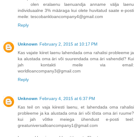
olen eralaenu laenuandja anname välja laenu
individuaalne 3% määraga kui olete huvitatud saate e-posti
meile: tescobankloancompany4@gmail.com
Reply
Unknown
February 2, 2015 at 10:17 PM
Kas vajate kiiret laenu lahendada oma rahalisi probleeme ja
ka alustada oma äri või suurendada oma äri vahendid? Kui
jah kontakti meile via email:
worldloancompany3@gmail.com
Reply
Unknown
February 4, 2015 at 6:37 PM
Kas teil on vaja kiiresti laenu, et lahendada oma rahalisi
probleeme ja ka alustada oma äri või tõsta oma äri ruume?
kui jah võtke meiega ühendust e-posti teel:
greatuniversalloancompany1@gmail.com