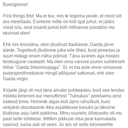
Buongiorno!
First things first: Ma ei tea, mis te tegema peate, et mind siit
ära meelitada. Esimene mõte on küll igal juhul, et jääks
nüüd siia, sest issand jumal küll millisesse paradiisi ma
eksinud olen!
Ehk siis teisisõnu, olen jõudnud Itaaliasse, Garda järve
äärde. Tegelikult jõudsime juba eile õhtul, kuid pimedas ja
suurt midagi enam näha polnud. Täna avanes aga hoopis
teistsugune vaatepilt. Ma olen oma vanuse juures suhteliselt
hilise "Garda õitsemisajaga". St. et ma pole enne siinsesse
purjespordimekasse mingil põhjusel sattunud, ehk olen
Garda virgin.
Kirjade järgi oli mul täna ainuke puhkepäev, kuid see lendas
mööda kiiremini kui menufilmist "Tulnukas" perelaenu eest
ostetud bmw. Hommik algas küll üpris rahulikult, kuid
seejäral otsustasime ikka asjalikkuse kasuks ja läksime
klubisse asju lahti pakkima. Minu suureks üllatuseks oli mu
paat selle lühikese, 666km pikkuse otsa peal kannatada
saanud, suisa auk oli sees. Ju siis oli selle kilomeetrite