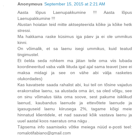
Anonymous
September 15, 2015 at 2:21 AM
Aasta lõpus Laenupakkumine !!! Aasta lõpus
Laenupakkumine !!!
Alustan hoiatan teid mitte aktsepteerida kõike ja kõike hetk
stressi.
Ma hakkama raske küsimus iga päev ja ei ole ummikus
kinni.
On võimalik, et sa laenu isegi ummikus, kuid teatud
tingimustel.
Et öelda seda rohkem ma jätan teile oma viis lubada
koordineeritud vaba valik liituda igal ajal sama teavet (see ei
maksa midagi ja see on vähe abi välja rasketes
olukordades)
Kas kavatsete saada rahalist abi, kui teil on tõsine vajadus
erakorralise laenu, sa alustada oma äri, sa oled võlgu, see
on sinu võimalus täita oma soove, sest pakume isiklikud
laenud, kaubandus laenude ja ettevõtete laenude ja
igasuguseid laenu kiirusega 2%, tagame kõigi meie
hinnatud klientidele, et nad saavad kõik vastava laenu ja
uuel aastal koos naeratus oma nägu .
Täpsema info saamiseks võtke meiega nüüd e-posti teel:
romalotifabiano@gmail.com