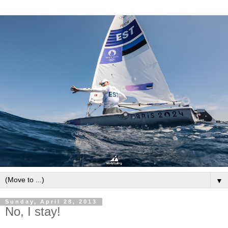
▼
Sunday, April 28, 2013
No, I stay!