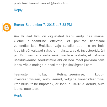
posti teel: karimfinance1@outlook.com
Reply
Renee
September 7, 2015 at 7:38 PM
Am Hr Jad Kimi on õigustatud laenu andja hea maine.
Oleme dünaamiline ettevõte, et pakume finantsabi
vahendite kes Eraisikud vaja rahalist abi, mis on halb
krediidi või vajavad raha, et maksta arveid, investeerida äri
jad Kimi kasutada seda keskmise teile teatada, et pakume
usaldusväärne soodustatud abi on hea meel pakkuda teile
laenu võtke meiega e-posti teel: jadkimi@gmail.com
Teenuste hulka; Refinantseerimise, kodu-,
investeerimislaen, auto laenud, võlgade konsolideerimise,
krediidiliini teine ​​hüpoteek, äri laenud, isiklikud laenud, auto
laenu, auto laen.
Reply