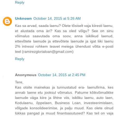
Reply
Unknown
October 14, 2015 at 5:26 AM
Kas sa arvad, saada laenu? Olete tõsiselt vaja kiiresti laenu,
et alustada oma äri? Kas sa oled võlgu? See on sinu
võimalus saavutada oma soov, anna isiklikud laenud,
ettevõtete laenude ja ettevõtete laenude ja igat liiki laenu
2% intressi rohkem teavet meiega ühendust võtta e-posti
teel (ramirezglorialoan@gmail.com)
Reply
Anonymous
October 14, 2015 at 2:45 PM
Tere,
Kas otsite mainekas ja tunnustatud era- laenufirma, kes
annab laene elu jooksul võimalus. Pakume kõikvõimalikke
laenude väga kiire ja lihtne viis, isikliku laenu, auto laen,
Kodulaenu, õppelaen, Business Loan, investeerimislaen,
võlgade konsolideerimise, ja palju muud. Kas olete olnud
lükkas pangad ja muud finantsasutused? Kas teil on vaja