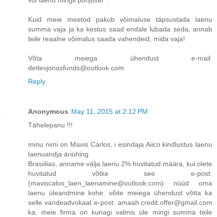
Kuid meie meetod pakub võimaluse täpsustada laenu
summa vaja ja ka kestus saad endale lubada seda, annab
teile reaalne võimalus saada vahendeid, mida vaja!
Võta meiega ühendust e-mail:
detlevjonasfunds@outlook.com
Reply
Anonymous
May 11, 2015 at 2:12 PM
Tähelepanu !!!
minu nimi on Mavis Carlos, i esindaja Aiico kindlustus laenu
laenuandja äriühing
Brasiilias, anname välja laenu 2% huvitatud määra, kui olete
huvitatud võtke see e-post:
(maviscalos_laen_laenamine@outlook.com) nüüd oma
laenu üleandmine kohe. võite meiega ühendust võtta ka
selle vandeadvokaat e-post: amaah.credit.offer@gmail.com
ka. meie firma on kunagi valmis üle mingi summa teile