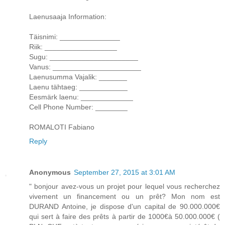
Laenusaaja Information:
Täisnimi: _______________
Riik: __________________
Sugu: ______________________
Vanus: ______________________
Laenusumma Vajalik: _______
Laenu tähtaeg: ____________
Eesmärk laenu: _____________
Cell Phone Number: ________
ROMALOTI Fabiano
Reply
Anonymous
September 27, 2015 at 3:01 AM
" bonjour avez-vous un projet pour lequel vous recherchez
vivement un financement ou un prêt? Mon nom est
DURAND Antoine, je dispose d'un capital de 90.000.000€
qui sert à faire des prêts à partir de 1000€à 50.000.000€ (