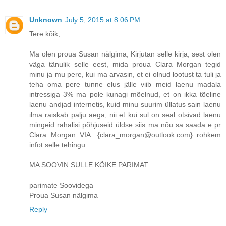
Unknown
July 5, 2015 at 8:06 PM
Tere kõik,
Ma olen proua Susan nälgima, Kirjutan selle kirja, sest olen
väga tänulik selle eest, mida proua Clara Morgan tegid
minu ja mu pere, kui ma arvasin, et ei olnud lootust ta tuli ja
teha oma pere tunne elus jälle viib meid laenu madala
intressiga 3% ma pole kunagi mõelnud, et on ikka tõeline
laenu andjad internetis, kuid minu suurim üllatus sain laenu
ilma raiskab palju aega, nii et kui sul on seal otsivad laenu
mingeid rahalisi põhjuseid üldse siis ma nõu sa saada e pr
Clara Morgan VIA: {clara_morgan@outlook.com} rohkem
infot selle tehingu
MA SOOVIN SULLE KÕIKE PARIMAT
parimate Soovidega
Proua Susan nälgima
Reply