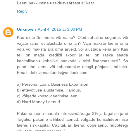
Laenupakkumine usaldusväärsest allikast
Reply
Unknown
April 4, 2015 at 3:00 PM
Kas olete äri mees või naine? Oled rahaline segadus või
vajate raha, et alustada oma äri? Vaja maksta laene oma
võla või maksta ära oma arveid, või alustada kena äri? Kas
teil on madal krediidi skoor ja teil on raske saada
kapitalilaenu kohalike pankade / teisi finantsasutusi? Sa
pead ühe laenu või rahastamise mingil põhjusel, näiteks:
Email: detlevjonasfunds@outlook.com
a) Personal Loan, Business Expansion,
b) ettevõtluse alustamise, Haridus,
c) võlgade konsolideerimise laen,
d) Hard Money Laenud
Pakume laenu madala intressimääraga 3% ja tagatise ja ei
Tagatis, pakume isiklikud laenud, võlgade konsolideerimise
laene, riskikapitali Capital, äri laenu, õppelaenu, hüpoteegi
või laenu mingil põhjusel ".