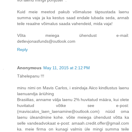
Kuid meie meetod pakub võimaluse täpsustada laenu
summa vaja ja ka kestus saad endale lubada seda, annab
teile reaalne võimalus saada vahendeid, mida vaja!
Võta meiega ühendust e-mail:
detlevjonasfunds@outlook.com
Reply
Anonymous
May 11, 2015 at 2:12 PM
Tähelepanu !!!
minu nimi on Mavis Carlos, i esindaja Aiico kindlustus laenu
laenuandja äriühing
Brasiilias, anname välja laenu 2% huvitatud määra, kui olete
huvitatud võtke see e-post:
(maviscalos_laen_laenamine@outlook.com) nüüd oma
laenu üleandmine kohe. võite meiega ühendust võtta ka
selle vandeadvokaat e-post: amaah.credit.offer@gmail.com
ka. meie firma on kunagi valmis üle mingi summa teile