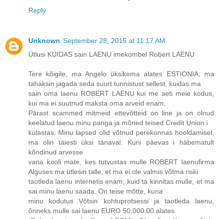
Reply
Unknown
September 28, 2015 at 11:17 AM
Ütlusi KUIDAS sain LAENU imekombel Robert LAENU
Tere kõigile, ma Angelo üksikema alates ESTIONIA, ma
tahaksin jagada seda suurt tunnistust sellest, kuidas ma
sain oma laenu ROBERT LAENU kui me aeti meie kodus,
kui ma ei suutnud maksta oma arveid enam,
Pärast scammed mitmeid ettevõtteid on line ja on olnud
keelatud laenu minu panga ja mõned teised Credit Union i
külastas. Minu lapsed olid võtnud perekonnas hooldamisel,
ma olin täiesti üksi tänaval. Kuni päevas i häbematult
kõndinud arvesse
vana kooli mate, kes tutvustas mulle ROBERT laenufirma
Alguses ma ütlesin talle, et ma ei ole valmis võtma riski
taotleda laenu internetis enam, kuid ta kinnitas mulle, et ma
sai minu laenu saada. On teise mõtte, kuna
minu kodutus Võtsin kohtuprotsessi ja taotleda laenu,
õnneks mulle sai laenu EURO 50,000.00 alates