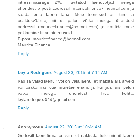
intressimääraga 2%. Huvitatud laenuvõtjad meiega
ühendust e-posti aadressil mauricefinance@hotmail.com ja
saada oma laenu täna. Meie teenused on kiire ja
usaldusväärne, nii et palun võtke meiega ühendust
aadressil (mauricefinance@hotmail.com) ja nautida meie
pakkumine finantsteenuseid.
E-post: mauricefinance@hotmail.com
Maurice Finance
Reply
Leyla Rodriguez
August 20, 2015 at 7:14 AM
Kas sa vajad laenu? või on vaja laenu, et maksta ära arveid
või osakonnas của muretse enam, ja kui jah, siis palun
võtke meiega ühendust Truc kohta:
leylarodriguez949@gmail.com
Reply
Anonymous
August 22, 2015 at 10:44 AM
Godswill laenufirma on siin, et pakkuda teile mingit laenu