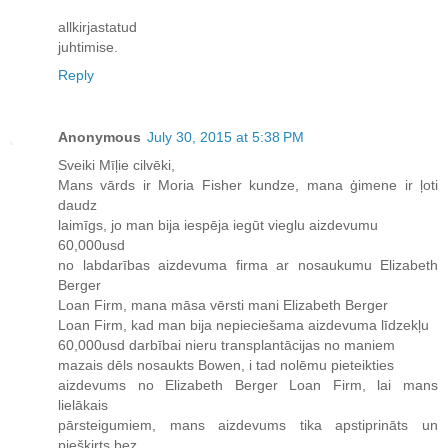
allkirjastatud
juhtimise.
Reply
Anonymous
July 30, 2015 at 5:38 PM
Sveiki Mīļie cilvēki,
Mans vārds ir Moria Fisher kundze, mana ģimene ir ļoti
daudz
laimīgs, jo man bija iespēja iegūt vieglu aizdevumu
60,000usd
no labdarības aizdevuma firma ar nosaukumu Elizabeth
Berger
Loan Firm, mana māsa vērsti mani Elizabeth Berger
Loan Firm, kad man bija nepieciešama aizdevuma līdzekļu
60,000usd darbībai nieru transplantācijas no maniem
mazais dēls nosaukts Bowen, i tad nolēmu pieteikties
aizdevums no Elizabeth Berger Loan Firm, lai mans
lielākais
pārsteigumiem, mans aizdevums tika apstiprināts un
piešķirts bez