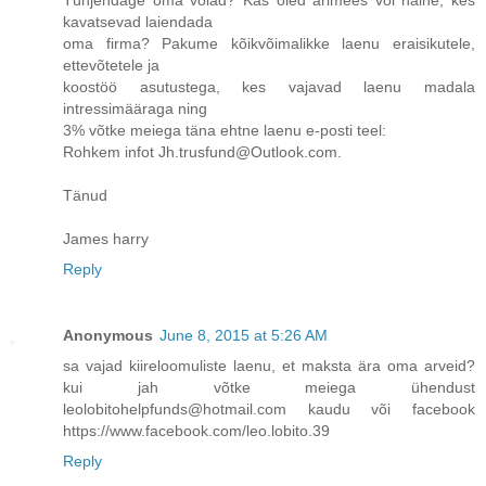
kavatsevad laiendada
oma firma? Pakume kõikvõimalikke laenu eraisikutele,
ettevõtetele ja
koostöö asutustega, kes vajavad laenu madala
intressimääraga ning
3% võtke meiega täna ehtne laenu e-posti teel:
Rohkem infot Jh.trusfund@Outlook.com.
Tänud
James harry
Reply
Anonymous
June 8, 2015 at 5:26 AM
sa vajad kiireloomuliste laenu, et maksta ära oma arveid?
kui jah võtke meiega ühendust
leolobitohelpfunds@hotmail.com kaudu või facebook
https://www.facebook.com/leo.lobito.39
Reply