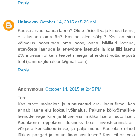
Reply
Unknown
October 14, 2015 at 5:26 AM
Kas sa arvad, saada laenu? Olete tõsiselt vaja kiiresti laenu,
et alustada oma äri? Kas sa oled võlgu? See on sinu
võimalus saavutada oma soov, anna isiklikud laenud,
ettevõtete laenude ja ettevõtete laenude ja igat liiki laenu
2% intressi rohkem teavet meiega ühendust võtta e-posti
teel (ramirezglorialoan@gmail.com)
Reply
Anonymous
October 14, 2015 at 2:45 PM
Tere,
Kas otsite mainekas ja tunnustatud era- laenufirma, kes
annab laene elu jooksul võimalus. Pakume kõikvõimalikke
laenude väga kiire ja lihtne viis, isikliku laenu, auto laen,
Kodulaenu, õppelaen, Business Loan, investeerimislaen,
võlgade konsolideerimise, ja palju muud. Kas olete olnud
lükkas pangad ja muud finantsasutused? Kas teil on vaja