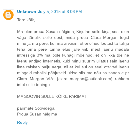
Unknown
July 5, 2015 at 8:06 PM
Tere kõik,
Ma olen proua Susan nälgima, Kirjutan selle kirja, sest olen
väga tänulik selle eest, mida proua Clara Morgan tegid
minu ja mu pere, kui ma arvasin, et ei olnud lootust ta tuli ja
teha oma pere tunne elus jälle viib meid laenu madala
intressiga 3% ma pole kunagi mõelnud, et on ikka tõeline
laenu andjad internetis, kuid minu suurim üllatus sain laenu
ilma raiskab palju aega, nii et kui sul on seal otsivad laenu
mingeid rahalisi põhjuseid üldse siis ma nõu sa saada e pr
Clara Morgan VIA: {clara_morgan@outlook.com} rohkem
infot selle tehingu
MA SOOVIN SULLE KÕIKE PARIMAT
parimate Soovidega
Proua Susan nälgima
Reply