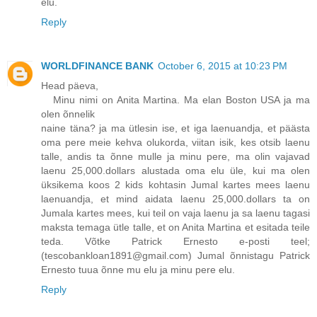
elu.
Reply
WORLDFINANCE BANK
October 6, 2015 at 10:23 PM
Head päeva,
Minu nimi on Anita Martina. Ma elan Boston USA ja ma
olen õnnelik
naine täna? ja ma ütlesin ise, et iga laenuandja, et päästa
oma pere meie kehva olukorda, viitan isik, kes otsib laenu
talle, andis ta õnne mulle ja minu pere, ma olin vajavad
laenu 25,000.dollars alustada oma elu üle, kui ma olen
üksikema koos 2 kids kohtasin Jumal kartes mees laenu
laenuandja, et mind aidata laenu 25,000.dollars ta on
Jumala kartes mees, kui teil on vaja laenu ja sa laenu tagasi
maksta temaga ütle talle, et on Anita Martina et esitada teile
teda. Võtke Patrick Ernesto e-posti teel;
(tescobankloan1891@gmail.com) Jumal õnnistagu Patrick
Ernesto tuua õnne mu elu ja minu pere elu.
Reply