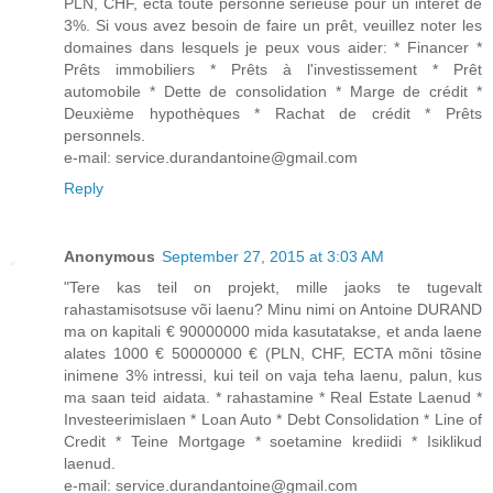
PLN, CHF, ectà toute personne sérieuse pour un intérêt de
3%. Si vous avez besoin de faire un prêt, veuillez noter les
domaines dans lesquels je peux vous aider: * Financer *
Prêts immobiliers * Prêts à l'investissement * Prêt
automobile * Dette de consolidation * Marge de crédit *
Deuxième hypothèques * Rachat de crédit * Prêts
personnels.
e-mail: service.durandantoine@gmail.com
Reply
Anonymous
September 27, 2015 at 3:03 AM
"Tere kas teil on projekt, mille jaoks te tugevalt
rahastamisotsuse või laenu? Minu nimi on Antoine DURAND
ma on kapitali € 90000000 mida kasutatakse, et anda laene
alates 1000 € 50000000 € (PLN, CHF, ECTA mõni tõsine
inimene 3% intressi, kui teil on vaja teha laenu, palun, kus
ma saan teid aidata. * rahastamine * Real Estate Laenud *
Investeerimislaen * Loan Auto * Debt Consolidation * Line of
Credit * Teine Mortgage * soetamine krediidi * Isiklikud
laenud.
e-mail: service.durandantoine@gmail.com