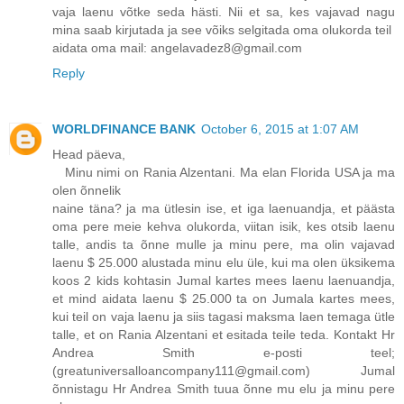
vaja laenu võtke seda hästi. Nii et sa, kes vajavad nagu
mina saab kirjutada ja see võiks selgitada oma olukorda teil
aidata oma mail: angelavadez8@gmail.com
Reply
WORLDFINANCE BANK
October 6, 2015 at 1:07 AM
Head päeva,
Minu nimi on Rania Alzentani. Ma elan Florida USA ja ma
olen õnnelik
naine täna? ja ma ütlesin ise, et iga laenuandja, et päästa
oma pere meie kehva olukorda, viitan isik, kes otsib laenu
talle, andis ta õnne mulle ja minu pere, ma olin vajavad
laenu $ 25.000 alustada minu elu üle, kui ma olen üksikema
koos 2 kids kohtasin Jumal kartes mees laenu laenuandja,
et mind aidata laenu $ 25.000 ta on Jumala kartes mees,
kui teil on vaja laenu ja siis tagasi maksma laen temaga ütle
talle, et on Rania Alzentani et esitada teile teda. Kontakt Hr
Andrea Smith e-posti teel;
(greatuniversalloancompany111@gmail.com) Jumal
õnnistagu Hr Andrea Smith tuua õnne mu elu ja minu pere