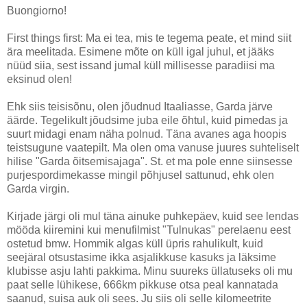
Buongiorno!
First things first: Ma ei tea, mis te tegema peate, et mind siit
ära meelitada. Esimene mõte on küll igal juhul, et jääks
nüüd siia, sest issand jumal küll millisesse paradiisi ma
eksinud olen!
Ehk siis teisisõnu, olen jõudnud Itaaliasse, Garda järve
äärde. Tegelikult jõudsime juba eile õhtul, kuid pimedas ja
suurt midagi enam näha polnud. Täna avanes aga hoopis
teistsugune vaatepilt. Ma olen oma vanuse juures suhteliselt
hilise "Garda õitsemisajaga". St. et ma pole enne siinsesse
purjespordimekasse mingil põhjusel sattunud, ehk olen
Garda virgin.
Kirjade järgi oli mul täna ainuke puhkepäev, kuid see lendas
mööda kiiremini kui menufilmist "Tulnukas" perelaenu eest
ostetud bmw. Hommik algas küll üpris rahulikult, kuid
seejäral otsustasime ikka asjalikkuse kasuks ja läksime
klubisse asju lahti pakkima. Minu suureks üllatuseks oli mu
paat selle lühikese, 666km pikkuse otsa peal kannatada
saanud, suisa auk oli sees. Ju siis oli selle kilomeetrite