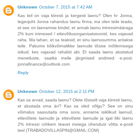
Unknown
October 7, 2015 at 7:42 AM
Kas teil on vaja kiiresti ja kergesti laenu? Olen hr Jonna,
tegevjuht Jonna rahandus laenu firma, ma olen teile teada,
et see on laenamise kindel, et annab laenu intressimääraga
2% kuni inimesed / ettevõtlusorganisatsioonid, kes vajavad
raha. Ma tahan, et sa teaksid, et sinu laenusumma antakse
teile. Pakume kõikvõimalikke laenude tõsise mõtlemisega
isikud, kes vajavad rahalist abi. Et saada laenu alustatud
menetluste, saatke meile järgmised andmed: e-post:
jonnafinance@outlook.com
Reply
Unknown
October 12, 2015 at 2:11 PM
Kas sa arvad, saada laenu? Olete tõsiselt vaja kiiresti laenu,
et alustada oma äri? Kas sa oled võlgu? See on sinu
võimalus saavutada oma soov, anname isiklikud laenud,
ettevõtete laenude ja ettevõtete laenude ja igat liiki laenu
2% intressi rohkem teavet meiega ühendust võtta e-posti
teel (TRABADOVILLASPIN@GMAIL.COM)