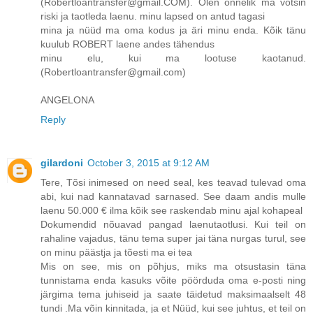
(Robertloantransfer@gmail.COM). Olen õnnelik ma võtsin
riski ja taotleda laenu. minu lapsed on antud tagasi
mina ja nüüd ma oma kodus ja äri minu enda. Kõik tänu
kuulub ROBERT laene andes tähendus
minu elu, kui ma lootuse kaotanud.
(Robertloantransfer@gmail.com)
ANGELONA
Reply
gilardoni
October 3, 2015 at 9:12 AM
Tere, Tõsi inimesed on need seal, kes teavad tulevad oma
abi, kui nad kannatavad sarnased. See daam andis mulle
laenu 50.000 € ilma kõik see raskendab minu ajal kohapeal
Dokumendid nõuavad pangad laenutaotlusi. Kui teil on
rahaline vajadus, tänu tema super jai täna nurgas turul, see
on minu päästja ja tõesti ma ei tea
Mis on see, mis on põhjus, miks ma otsustasin täna
tunnistama enda kasuks võite pöörduda oma e-posti ning
järgima tema juhiseid ja saate täidetud maksimaalselt 48
tundi .Ma võin kinnitada, ja et Nüüd, kui see juhtus, et teil on