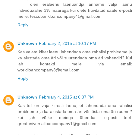
olen eralaenu laenuandja anname välja laenu
individuaalne 3% määraga kui olete huvitatud saate e-posti
meile: tescobankloancompany4@gmail.com
Reply
Unknown
February 2, 2015 at 10:17 PM
Kas vajate kiiret laenu lahendada oma rahalisi probleeme ja
ka alustada oma äri või suurendada oma äri vahendid? Kui
jah kontakti meile via email:
worldloancompany3@gmail.com
Reply
Unknown
February 4, 2015 at 6:37 PM
Kas teil on vaja kiiresti laenu, et lahendada oma rahalisi
probleeme ja ka alustada oma äri või tõsta oma äri ruume?
kui jah võtke meiega ühendust e-posti teel:
greatuniversalloancompany1@gmail.com