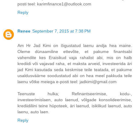
posti teel: karimfinance1@outlook.com
Reply
Renee
September 7, 2015 at 7:38 PM
Am Hr Jad Kimi on õigustatud laenu andja hea maine.
Oleme dünaamiline ettevõte, et pakume finantsabi
vahendite kes Eraisikud vaja rahalist abi, mis on halb
krediidi või vajavad raha, et maksta arveid, investeerida äri
jad Kimi kasutada seda keskmise teile teatada, et pakume
usaldusväärne soodustatud abi on hea meel pakkuda teile
laenu võtke meiega e-posti teel: jadkimi@gmail.com
Teenuste hulka; Refinantseerimise, kodu-,
investeerimislaen, auto laenud, võlgade konsolideerimise,
krediidiliini teine ​​hüpoteek, äri laenud, isiklikud laenud, auto
laenu, auto laen.
Reply