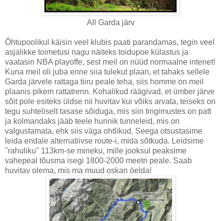
All Garda järv
Õhtupoolikul käisin veel klubis paati parandamas, tegin veel
asjalikke toimetusi nagu näiteks toidupoe külastus ja
vaatasin NBA playoffe, sest meil on nüüd normaalne intenet!
Kuna meil oli juba enne siia tulekut plaan, et tahaks sellele
Garda järvele rattaga tiiru peale teha, siis homme on meil
plaanis pikem rattatrenn. Kohalikud räägivad, et ümber järve
sõit pole esiteks üldse nii huvitav kui võiks arvata, teiseks on
tegu suhteliselt tasase sõiduga, mis siin tingimustes on patt
ja kolmandaks jääb teele hunnik tunneleid, mis on
valgustamata, ehk siis väga ohtlikud. Seega otsustasime
leida endale alternatiivse route-i, mida sõtkuda. Leidsime
"rahuliku" 113km-se mineku, mille jooksul peaksime
vahepeal tõusma isegi 1800-2000 meetri peale. Saab
huvitav olema, mis ma muud oskan öelda!