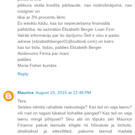
jebkura veida kredīta pārbaude, nav nodrošinājuma, nav
cosigner un
tikai ar 3% procentu likmi.
Es ieteiktu kādu, kas tur nepieciešama finansiāla
palīdzība, lai sazinātos Elizabeth Berger Loan Firm
Vairāk informāciju par šo darījumu Šeit ir viņu e-pastu
adrese (elizabethberger01@outlook.com) un katrs
kas tur būtu, lūdzu, paldies Elizabeth Berger
Aizdevums Firma par mani.
paldies
Moria Fisher kundze
Reply
Maurice
August 15, 2015 at 12:46 PM
Tere,
Seistes silmitsi rahaliste raskustega? Kas teil on vaja laenu?
või nad on tagasi lükatud kohalike pangad? Kas teil on vaja
laenu mingil põhjusel? Sinu abi on lõpuks siin Maurice
Finance pakub laenude kõigile nii hõivatute ja töötute,
üksikisikud ja ettevõtted, pakume laenud madala