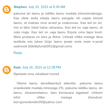
Stephen
July 15, 2015 at 8:30 AM
pakume äri laenu ja isikliku laenu madala intressimääraga.
Kas olete seda eitada laenu pangale või vajate kiiresti
laenu, et maksta oma arved ja osakonnas, Kas teil on äri,
mis ei lähe hästi halva rahandus, Kas teil on vaja laenu, et
osta maja, Kas teil on vaja laenu Kirjuta oma lapsi kooli.
Meie protsess on kiire ja lihtne. Lihtsalt võtke meiega täna
taotleda mis tahes tüüpi laenu peate meie meie e-posti
aadressil (fidelityfunds001@gmail.com)
Reply
Kate
July 16, 2015 at 12:38 PM
lõpetada oma rahalised mured
Oleme laenu akrediteeritud ettevõte. pakume laenu
eraisikutele madala intressiga 2%, pakume isikliku laenu, äri
laenu, eluasemelaenu. laen kinnisvara tagatisel. rohkem
infot: võtke meiega ühendust:
berryjoneslender09@yahoo.com