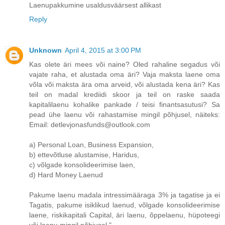
Laenupakkumine usaldusväärsest allikast
Reply
Unknown
April 4, 2015 at 3:00 PM
Kas olete äri mees või naine? Oled rahaline segadus või
vajate raha, et alustada oma äri? Vaja maksta laene oma
võla või maksta ära oma arveid, või alustada kena äri? Kas
teil on madal krediidi skoor ja teil on raske saada
kapitalilaenu kohalike pankade / teisi finantsasutusi? Sa
pead ühe laenu või rahastamise mingil põhjusel, näiteks:
Email: detlevjonasfunds@outlook.com
a) Personal Loan, Business Expansion,
b) ettevõtluse alustamise, Haridus,
c) võlgade konsolideerimise laen,
d) Hard Money Laenud
Pakume laenu madala intressimääraga 3% ja tagatise ja ei
Tagatis, pakume isiklikud laenud, võlgade konsolideerimise
laene, riskikapitali Capital, äri laenu, õppelaenu, hüpoteegi
või laenu mingil põhjusel ".