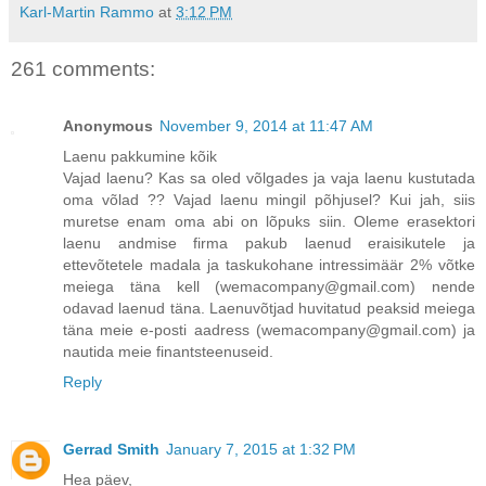
Karl-Martin Rammo
at
3:12 PM
261 comments:
Anonymous
November 9, 2014 at 11:47 AM
Laenu pakkumine kõik
Vajad laenu? Kas sa oled võlgades ja vaja laenu kustutada
oma võlad ?? Vajad laenu mingil põhjusel? Kui jah, siis
muretse enam oma abi on lõpuks siin. Oleme erasektori
laenu andmise firma pakub laenud eraisikutele ja
ettevõtetele madala ja taskukohane intressimäär 2% võtke
meiega täna kell (wemacompany@gmail.com) nende
odavad laenud täna. Laenuvõtjad huvitatud peaksid meiega
täna meie e-posti aadress (wemacompany@gmail.com) ja
nautida meie finantsteenuseid.
Reply
Gerrad Smith
January 7, 2015 at 1:32 PM
Hea päev,