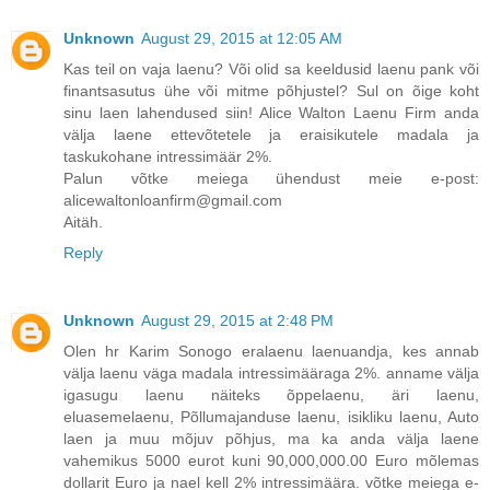
Unknown
August 29, 2015 at 12:05 AM
Kas teil on vaja laenu? Või olid sa keeldusid laenu pank või
finantsasutus ühe või mitme põhjustel? Sul on õige koht
sinu laen lahendused siin! Alice Walton Laenu Firm anda
välja laene ettevõtetele ja eraisikutele madala ja
taskukohane intressimäär 2%.
Palun võtke meiega ühendust meie e-post:
alicewaltonloanfirm@gmail.com
Aitäh.
Reply
Unknown
August 29, 2015 at 2:48 PM
Olen hr Karim Sonogo eralaenu laenuandja, kes annab
välja laenu väga madala intressimääraga 2%. anname välja
igasugu laenu näiteks õppelaenu, äri laenu,
eluasemelaenu, Põllumajanduse laenu, isikliku laenu, Auto
laen ja muu mõjuv põhjus, ma ka anda välja laene
vahemikus 5000 eurot kuni 90,000,000.00 Euro mõlemas
dollarit Euro ja nael kell 2% intressimäära. võtke meiega e-