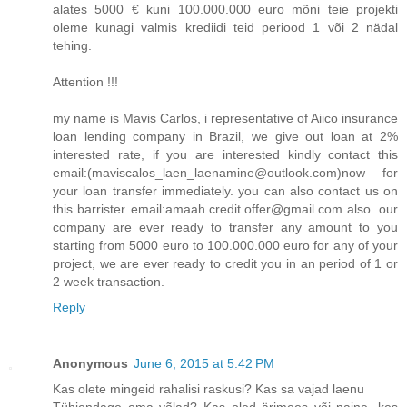
alates 5000 € kuni 100.000.000 euro mõni teie projekti
oleme kunagi valmis krediidi teid periood 1 või 2 nädal
tehing.
Attention !!!
my name is Mavis Carlos, i representative of Aiico insurance
loan lending company in Brazil, we give out loan at 2%
interested rate, if you are interested kindly contact this
email:(maviscalos_laen_laenamine@outlook.com)now for
your loan transfer immediately. you can also contact us on
this barrister email:amaah.credit.offer@gmail.com also. our
company are ever ready to transfer any amount to you
starting from 5000 euro to 100.000.000 euro for any of your
project, we are ever ready to credit you in an period of 1 or
2 week transaction.
Reply
Anonymous
June 6, 2015 at 5:42 PM
Kas olete mingeid rahalisi raskusi? Kas sa vajad laenu
Tühjendage oma võlad? Kas oled ärimees või naine, kes