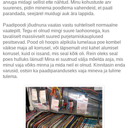
arvuga midagi sellist ette nähtud. Minu kohustuste arv
suurenes, pidin minema poodlema vahendeid, et paati
parandada, seejärel muidugi auk ära lappida.
Paadipoodi jõudnuna vaatas vastu suhteliselt normaalne
vaatepilt. Tegu ei olnud mingi suure laohoonega, kus
tavaliselt massiivselt suured purjetamiskauplused
pesitsevad. Pood oli hoopis alpiküla lumelaua poe kombel
väikse maja all korrusel, või täpsemalt vist kahel alumisel
korrusel, kuid oi issand, mis seal kõik oli. Rein oleks seal
poes hulluks läinud! Mina ei suutnud välja mõelda asja, mis
minul vaja võiks minna ja mida neil ei olnud. Kinnitasin enda
varusid, ostsin ka paadiparanduseks vaja mineva ja tulime
tulema.