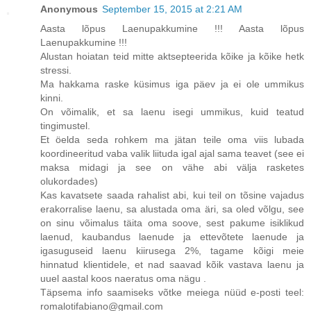
Anonymous
September 15, 2015 at 2:21 AM
Aasta lõpus Laenupakkumine !!! Aasta lõpus
Laenupakkumine !!!
Alustan hoiatan teid mitte aktsepteerida kõike ja kõike hetk
stressi.
Ma hakkama raske küsimus iga päev ja ei ole ummikus
kinni.
On võimalik, et sa laenu isegi ummikus, kuid teatud
tingimustel.
Et öelda seda rohkem ma jätan teile oma viis lubada
koordineeritud vaba valik liituda igal ajal sama teavet (see ei
maksa midagi ja see on vähe abi välja rasketes
olukordades)
Kas kavatsete saada rahalist abi, kui teil on tõsine vajadus
erakorralise laenu, sa alustada oma äri, sa oled võlgu, see
on sinu võimalus täita oma soove, sest pakume isiklikud
laenud, kaubandus laenude ja ettevõtete laenude ja
igasuguseid laenu kiirusega 2%, tagame kõigi meie
hinnatud klientidele, et nad saavad kõik vastava laenu ja
uuel aastal koos naeratus oma nägu .
Täpsema info saamiseks võtke meiega nüüd e-posti teel:
romalotifabiano@gmail.com