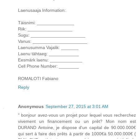
Laenusaaja Information:
Täisnimi: _______________
Riik: __________________
Sugu: ______________________
Vanus: ______________________
Laenusumma Vajalik: _______
Laenu tähtaeg: ____________
Eesmärk laenu: _____________
Cell Phone Number: ________
ROMALOTI Fabiano
Reply
Anonymous
September 27, 2015 at 3:01 AM
" bonjour avez-vous un projet pour lequel vous recherchez
vivement un financement ou un prêt? Mon nom est
DURAND Antoine, je dispose d'un capital de 90.000.000€
qui sert à faire des prêts à partir de 1000€à 50.000.000€ (