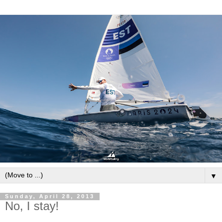
▼
Sunday, April 28, 2013
No, I stay!