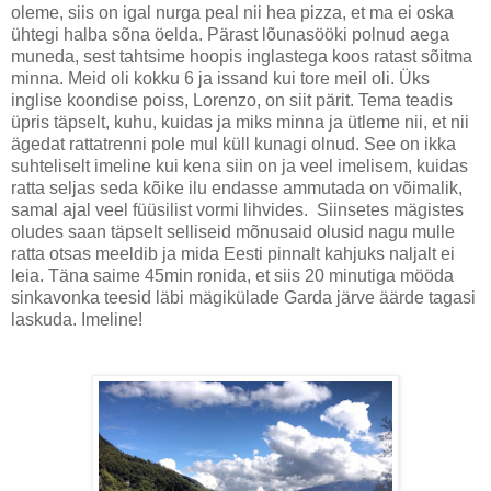
oleme, siis on igal nurga peal nii hea pizza, et ma ei oska
ühtegi halba sõna öelda. Pärast lõunasööki polnud aega
muneda, sest tahtsime hoopis inglastega koos ratast sõitma
minna. Meid oli kokku 6 ja issand kui tore meil oli. Üks
inglise koondise poiss, Lorenzo, on siit pärit. Tema teadis
üpris täpselt, kuhu, kuidas ja miks minna ja ütleme nii, et nii
ägedat rattatrenni pole mul küll kunagi olnud. See on ikka
suhteliselt imeline kui kena siin on ja veel imelisem, kuidas
ratta seljas seda kõike ilu endasse ammutada on võimalik,
samal ajal veel füüsilist vormi lihvides. Siinsetes mägistes
oludes saan täpselt selliseid mõnusaid olusid nagu mulle
ratta otsas meeldib ja mida Eesti pinnalt kahjuks naljalt ei
leia. Täna saime 45min ronida, et siis 20 minutiga mööda
sinkavonka teesid läbi mägikülade Garda järve äärde tagasi
laskuda. Imeline!