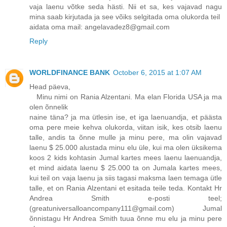
vaja laenu võtke seda hästi. Nii et sa, kes vajavad nagu
mina saab kirjutada ja see võiks selgitada oma olukorda teil
aidata oma mail: angelavadez8@gmail.com
Reply
WORLDFINANCE BANK
October 6, 2015 at 1:07 AM
Head päeva,
Minu nimi on Rania Alzentani. Ma elan Florida USA ja ma
olen õnnelik
naine täna? ja ma ütlesin ise, et iga laenuandja, et päästa
oma pere meie kehva olukorda, viitan isik, kes otsib laenu
talle, andis ta õnne mulle ja minu pere, ma olin vajavad
laenu $ 25.000 alustada minu elu üle, kui ma olen üksikema
koos 2 kids kohtasin Jumal kartes mees laenu laenuandja,
et mind aidata laenu $ 25.000 ta on Jumala kartes mees,
kui teil on vaja laenu ja siis tagasi maksma laen temaga ütle
talle, et on Rania Alzentani et esitada teile teda. Kontakt Hr
Andrea Smith e-posti teel;
(greatuniversalloancompany111@gmail.com) Jumal
õnnistagu Hr Andrea Smith tuua õnne mu elu ja minu pere