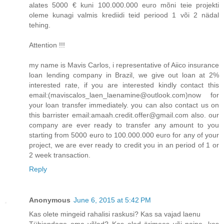
alates 5000 € kuni 100.000.000 euro mõni teie projekti
oleme kunagi valmis krediidi teid periood 1 või 2 nädal
tehing.
Attention !!!
my name is Mavis Carlos, i representative of Aiico insurance
loan lending company in Brazil, we give out loan at 2%
interested rate, if you are interested kindly contact this
email:(maviscalos_laen_laenamine@outlook.com)now for
your loan transfer immediately. you can also contact us on
this barrister email:amaah.credit.offer@gmail.com also. our
company are ever ready to transfer any amount to you
starting from 5000 euro to 100.000.000 euro for any of your
project, we are ever ready to credit you in an period of 1 or
2 week transaction.
Reply
Anonymous
June 6, 2015 at 5:42 PM
Kas olete mingeid rahalisi raskusi? Kas sa vajad laenu
Tühjendage oma võlad? Kas oled ärimees või naine, kes