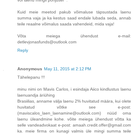
Kuid meie meetod pakub võimaluse täpsustada laenu
summa vaja ja ka kestus saad endale lubada seda, annab
teile reaalne võimalus saada vahendeid, mida vaja!
Võta meiega ühendust e-mail:
detlevjonasfunds@outlook.com
Reply
Anonymous
May 11, 2015 at 2:12 PM
Tähelepanu !!!
minu nimi on Mavis Carlos, i esindaja Aiico kindlustus laenu
laenuandja äriühing
Brasiilias, anname välja laenu 2% huvitatud määra, kui olete
huvitatud võtke see e-post:
(maviscalos_laen_laenamine@outlook.com) nüüd oma
laenu üleandmine kohe. võite meiega ühendust võtta ka
selle vandeadvokaat e-post: amaah.credit.offer@gmail.com
ka. meie firma on kunagi valmis üle mingi summa teile