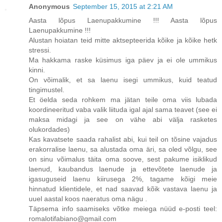
Anonymous
September 15, 2015 at 2:21 AM
Aasta lõpus Laenupakkumine !!! Aasta lõpus
Laenupakkumine !!!
Alustan hoiatan teid mitte aktsepteerida kõike ja kõike hetk
stressi.
Ma hakkama raske küsimus iga päev ja ei ole ummikus
kinni.
On võimalik, et sa laenu isegi ummikus, kuid teatud
tingimustel.
Et öelda seda rohkem ma jätan teile oma viis lubada
koordineeritud vaba valik liituda igal ajal sama teavet (see ei
maksa midagi ja see on vähe abi välja rasketes
olukordades)
Kas kavatsete saada rahalist abi, kui teil on tõsine vajadus
erakorralise laenu, sa alustada oma äri, sa oled võlgu, see
on sinu võimalus täita oma soove, sest pakume isiklikud
laenud, kaubandus laenude ja ettevõtete laenude ja
igasuguseid laenu kiirusega 2%, tagame kõigi meie
hinnatud klientidele, et nad saavad kõik vastava laenu ja
uuel aastal koos naeratus oma nägu .
Täpsema info saamiseks võtke meiega nüüd e-posti teel:
romalotifabiano@gmail.com