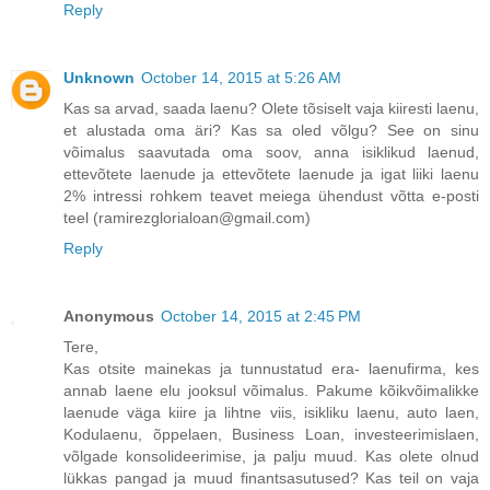
Reply
Unknown
October 14, 2015 at 5:26 AM
Kas sa arvad, saada laenu? Olete tõsiselt vaja kiiresti laenu,
et alustada oma äri? Kas sa oled võlgu? See on sinu
võimalus saavutada oma soov, anna isiklikud laenud,
ettevõtete laenude ja ettevõtete laenude ja igat liiki laenu
2% intressi rohkem teavet meiega ühendust võtta e-posti
teel (ramirezglorialoan@gmail.com)
Reply
Anonymous
October 14, 2015 at 2:45 PM
Tere,
Kas otsite mainekas ja tunnustatud era- laenufirma, kes
annab laene elu jooksul võimalus. Pakume kõikvõimalikke
laenude väga kiire ja lihtne viis, isikliku laenu, auto laen,
Kodulaenu, õppelaen, Business Loan, investeerimislaen,
võlgade konsolideerimise, ja palju muud. Kas olete olnud
lükkas pangad ja muud finantsasutused? Kas teil on vaja