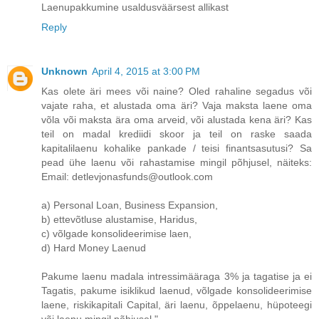
Laenupakkumine usaldusväärsest allikast
Reply
Unknown
April 4, 2015 at 3:00 PM
Kas olete äri mees või naine? Oled rahaline segadus või
vajate raha, et alustada oma äri? Vaja maksta laene oma
võla või maksta ära oma arveid, või alustada kena äri? Kas
teil on madal krediidi skoor ja teil on raske saada
kapitalilaenu kohalike pankade / teisi finantsasutusi? Sa
pead ühe laenu või rahastamise mingil põhjusel, näiteks:
Email: detlevjonasfunds@outlook.com
a) Personal Loan, Business Expansion,
b) ettevõtluse alustamise, Haridus,
c) võlgade konsolideerimise laen,
d) Hard Money Laenud
Pakume laenu madala intressimääraga 3% ja tagatise ja ei
Tagatis, pakume isiklikud laenud, võlgade konsolideerimise
laene, riskikapitali Capital, äri laenu, õppelaenu, hüpoteegi
või laenu mingil põhjusel ".