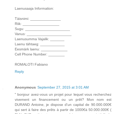
Laenusaaja Information:
Täisnimi: _______________
Riik: __________________
Sugu: ______________________
Vanus: ______________________
Laenusumma Vajalik: _______
Laenu tähtaeg: ____________
Eesmärk laenu: _____________
Cell Phone Number: ________
ROMALOTI Fabiano
Reply
Anonymous
September 27, 2015 at 3:01 AM
" bonjour avez-vous un projet pour lequel vous recherchez
vivement un financement ou un prêt? Mon nom est
DURAND Antoine, je dispose d'un capital de 90.000.000€
qui sert à faire des prêts à partir de 1000€à 50.000.000€ (