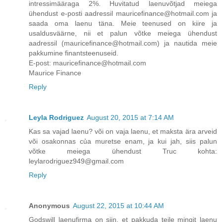
intressimääraga 2%. Huvitatud laenuvõtjad meiega
ühendust e-posti aadressil mauricefinance@hotmail.com ja
saada oma laenu täna. Meie teenused on kiire ja
usaldusväärne, nii et palun võtke meiega ühendust
aadressil (mauricefinance@hotmail.com) ja nautida meie
pakkumine finantsteenuseid.
E-post: mauricefinance@hotmail.com
Maurice Finance
Reply
Leyla Rodriguez
August 20, 2015 at 7:14 AM
Kas sa vajad laenu? või on vaja laenu, et maksta ära arveid
või osakonnas của muretse enam, ja kui jah, siis palun
võtke meiega ühendust Truc kohta:
leylarodriguez949@gmail.com
Reply
Anonymous
August 22, 2015 at 10:44 AM
Godswill laenufirma on siin, et pakkuda teile mingit laenu