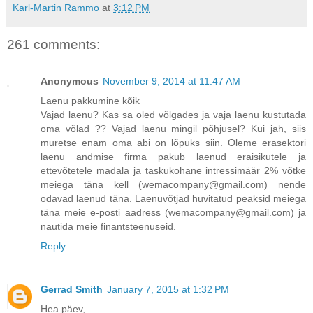
Karl-Martin Rammo
at
3:12 PM
261 comments:
Anonymous
November 9, 2014 at 11:47 AM
Laenu pakkumine kõik
Vajad laenu? Kas sa oled võlgades ja vaja laenu kustutada
oma võlad ?? Vajad laenu mingil põhjusel? Kui jah, siis
muretse enam oma abi on lõpuks siin. Oleme erasektori
laenu andmise firma pakub laenud eraisikutele ja
ettevõtetele madala ja taskukohane intressimäär 2% võtke
meiega täna kell (wemacompany@gmail.com) nende
odavad laenud täna. Laenuvõtjad huvitatud peaksid meiega
täna meie e-posti aadress (wemacompany@gmail.com) ja
nautida meie finantsteenuseid.
Reply
Gerrad Smith
January 7, 2015 at 1:32 PM
Hea päev,