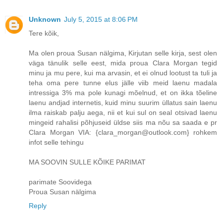
Unknown
July 5, 2015 at 8:06 PM
Tere kõik,
Ma olen proua Susan nälgima, Kirjutan selle kirja, sest olen
väga tänulik selle eest, mida proua Clara Morgan tegid
minu ja mu pere, kui ma arvasin, et ei olnud lootust ta tuli ja
teha oma pere tunne elus jälle viib meid laenu madala
intressiga 3% ma pole kunagi mõelnud, et on ikka tõeline
laenu andjad internetis, kuid minu suurim üllatus sain laenu
ilma raiskab palju aega, nii et kui sul on seal otsivad laenu
mingeid rahalisi põhjuseid üldse siis ma nõu sa saada e pr
Clara Morgan VIA: {clara_morgan@outlook.com} rohkem
infot selle tehingu
MA SOOVIN SULLE KÕIKE PARIMAT
parimate Soovidega
Proua Susan nälgima
Reply