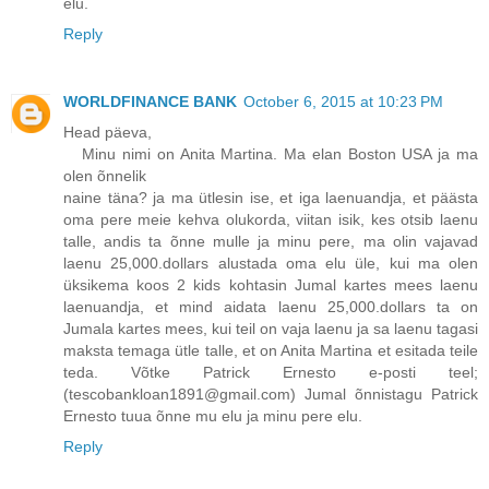
elu.
Reply
WORLDFINANCE BANK
October 6, 2015 at 10:23 PM
Head päeva,
Minu nimi on Anita Martina. Ma elan Boston USA ja ma
olen õnnelik
naine täna? ja ma ütlesin ise, et iga laenuandja, et päästa
oma pere meie kehva olukorda, viitan isik, kes otsib laenu
talle, andis ta õnne mulle ja minu pere, ma olin vajavad
laenu 25,000.dollars alustada oma elu üle, kui ma olen
üksikema koos 2 kids kohtasin Jumal kartes mees laenu
laenuandja, et mind aidata laenu 25,000.dollars ta on
Jumala kartes mees, kui teil on vaja laenu ja sa laenu tagasi
maksta temaga ütle talle, et on Anita Martina et esitada teile
teda. Võtke Patrick Ernesto e-posti teel;
(tescobankloan1891@gmail.com) Jumal õnnistagu Patrick
Ernesto tuua õnne mu elu ja minu pere elu.
Reply