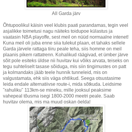
All Garda järv
Õhtupoolikul käisin veel klubis paati parandamas, tegin veel
asjalikke toimetusi nagu näiteks toidupoe külastus ja
vaatasin NBA playoffe, sest meil on nüüd normaalne intenet!
Kuna meil oli juba enne siia tulekut plaan, et tahaks sellele
Garda järvele rattaga tiiru peale teha, siis homme on meil
plaanis pikem rattatrenn. Kohalikud räägivad, et ümber järve
sõit pole esiteks üldse nii huvitav kui võiks arvata, teiseks on
tegu suhteliselt tasase sõiduga, mis siin tingimustes on patt
ja kolmandaks jääb teele hunnik tunneleid, mis on
valgustamata, ehk siis väga ohtlikud. Seega otsustasime
leida endale alternatiivse route-i, mida sõtkuda. Leidsime
"rahuliku" 113km-se mineku, mille jooksul peaksime
vahepeal tõusma isegi 1800-2000 meetri peale. Saab
huvitav olema, mis ma muud oskan öelda!