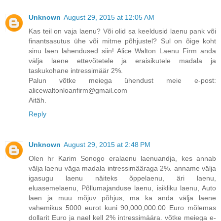
Unknown
August 29, 2015 at 12:05 AM
Kas teil on vaja laenu? Või olid sa keeldusid laenu pank või
finantsasutus ühe või mitme põhjustel? Sul on õige koht
sinu laen lahendused siin! Alice Walton Laenu Firm anda
välja laene ettevõtetele ja eraisikutele madala ja
taskukohane intressimäär 2%.
Palun võtke meiega ühendust meie e-post:
alicewaltonloanfirm@gmail.com
Aitäh.
Reply
Unknown
August 29, 2015 at 2:48 PM
Olen hr Karim Sonogo eralaenu laenuandja, kes annab
välja laenu väga madala intressimääraga 2%. anname välja
igasugu laenu näiteks õppelaenu, äri laenu,
eluasemelaenu, Põllumajanduse laenu, isikliku laenu, Auto
laen ja muu mõjuv põhjus, ma ka anda välja laene
vahemikus 5000 eurot kuni 90,000,000.00 Euro mõlemas
dollarit Euro ja nael kell 2% intressimäära. võtke meiega e-