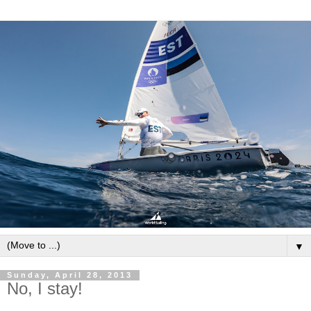
▼
Sunday, April 28, 2013
No, I stay!