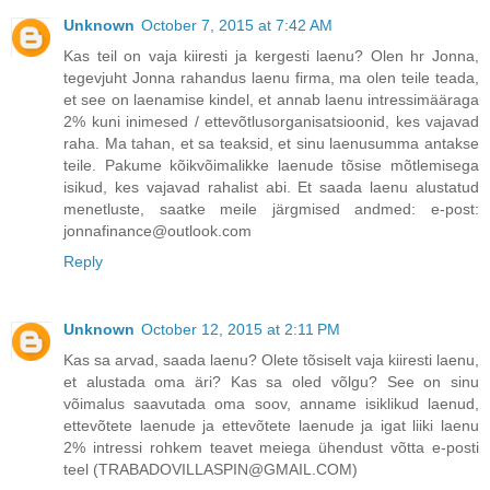
Unknown
October 7, 2015 at 7:42 AM
Kas teil on vaja kiiresti ja kergesti laenu? Olen hr Jonna,
tegevjuht Jonna rahandus laenu firma, ma olen teile teada,
et see on laenamise kindel, et annab laenu intressimääraga
2% kuni inimesed / ettevõtlusorganisatsioonid, kes vajavad
raha. Ma tahan, et sa teaksid, et sinu laenusumma antakse
teile. Pakume kõikvõimalikke laenude tõsise mõtlemisega
isikud, kes vajavad rahalist abi. Et saada laenu alustatud
menetluste, saatke meile järgmised andmed: e-post:
jonnafinance@outlook.com
Reply
Unknown
October 12, 2015 at 2:11 PM
Kas sa arvad, saada laenu? Olete tõsiselt vaja kiiresti laenu,
et alustada oma äri? Kas sa oled võlgu? See on sinu
võimalus saavutada oma soov, anname isiklikud laenud,
ettevõtete laenude ja ettevõtete laenude ja igat liiki laenu
2% intressi rohkem teavet meiega ühendust võtta e-posti
teel (TRABADOVILLASPIN@GMAIL.COM)