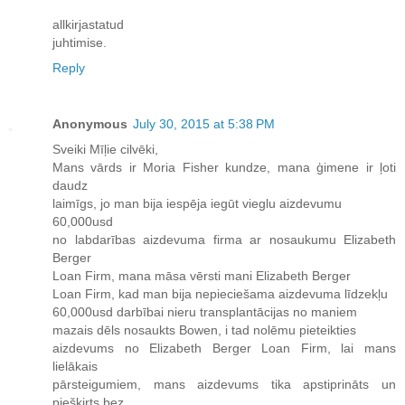
allkirjastatud
juhtimise.
Reply
Anonymous
July 30, 2015 at 5:38 PM
Sveiki Mīļie cilvēki,
Mans vārds ir Moria Fisher kundze, mana ģimene ir ļoti
daudz
laimīgs, jo man bija iespēja iegūt vieglu aizdevumu
60,000usd
no labdarības aizdevuma firma ar nosaukumu Elizabeth
Berger
Loan Firm, mana māsa vērsti mani Elizabeth Berger
Loan Firm, kad man bija nepieciešama aizdevuma līdzekļu
60,000usd darbībai nieru transplantācijas no maniem
mazais dēls nosaukts Bowen, i tad nolēmu pieteikties
aizdevums no Elizabeth Berger Loan Firm, lai mans
lielākais
pārsteigumiem, mans aizdevums tika apstiprināts un
piešķirts bez