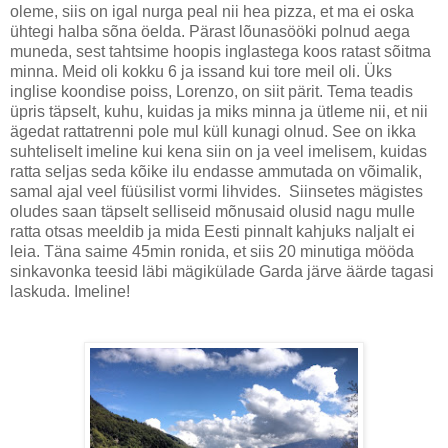
oleme, siis on igal nurga peal nii hea pizza, et ma ei oska
ühtegi halba sõna öelda. Pärast lõunasööki polnud aega
muneda, sest tahtsime hoopis inglastega koos ratast sõitma
minna. Meid oli kokku 6 ja issand kui tore meil oli. Üks
inglise koondise poiss, Lorenzo, on siit pärit. Tema teadis
üpris täpselt, kuhu, kuidas ja miks minna ja ütleme nii, et nii
ägedat rattatrenni pole mul küll kunagi olnud. See on ikka
suhteliselt imeline kui kena siin on ja veel imelisem, kuidas
ratta seljas seda kõike ilu endasse ammutada on võimalik,
samal ajal veel füüsilist vormi lihvides. Siinsetes mägistes
oludes saan täpselt selliseid mõnusaid olusid nagu mulle
ratta otsas meeldib ja mida Eesti pinnalt kahjuks naljalt ei
leia. Täna saime 45min ronida, et siis 20 minutiga mööda
sinkavonka teesid läbi mägikülade Garda järve äärde tagasi
laskuda. Imeline!