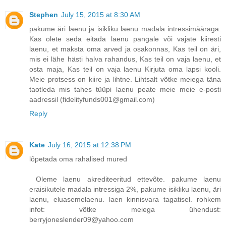
Stephen
July 15, 2015 at 8:30 AM
pakume äri laenu ja isikliku laenu madala intressimääraga.
Kas olete seda eitada laenu pangale või vajate kiiresti
laenu, et maksta oma arved ja osakonnas, Kas teil on äri,
mis ei lähe hästi halva rahandus, Kas teil on vaja laenu, et
osta maja, Kas teil on vaja laenu Kirjuta oma lapsi kooli.
Meie protsess on kiire ja lihtne. Lihtsalt võtke meiega täna
taotleda mis tahes tüüpi laenu peate meie meie e-posti
aadressil (fidelityfunds001@gmail.com)
Reply
Kate
July 16, 2015 at 12:38 PM
lõpetada oma rahalised mured
Oleme laenu akrediteeritud ettevõte. pakume laenu
eraisikutele madala intressiga 2%, pakume isikliku laenu, äri
laenu, eluasemelaenu. laen kinnisvara tagatisel. rohkem
infot: võtke meiega ühendust:
berryjoneslender09@yahoo.com