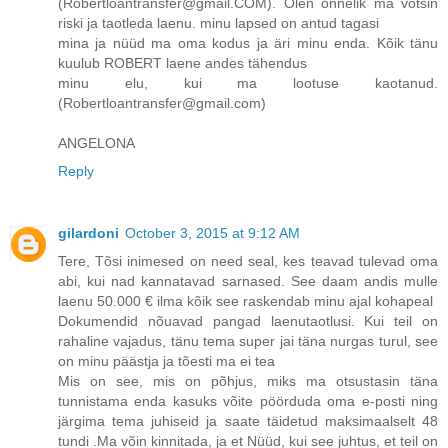
(Robertloantransfer@gmail.COM). Olen õnnelik ma võtsin
riski ja taotleda laenu. minu lapsed on antud tagasi
mina ja nüüd ma oma kodus ja äri minu enda. Kõik tänu
kuulub ROBERT laene andes tähendus
minu elu, kui ma lootuse kaotanud.
(Robertloantransfer@gmail.com)
ANGELONA
Reply
gilardoni
October 3, 2015 at 9:12 AM
Tere, Tõsi inimesed on need seal, kes teavad tulevad oma
abi, kui nad kannatavad sarnased. See daam andis mulle
laenu 50.000 € ilma kõik see raskendab minu ajal kohapeal
Dokumendid nõuavad pangad laenutaotlusi. Kui teil on
rahaline vajadus, tänu tema super jai täna nurgas turul, see
on minu päästja ja tõesti ma ei tea
Mis on see, mis on põhjus, miks ma otsustasin täna
tunnistama enda kasuks võite pöörduda oma e-posti ning
järgima tema juhiseid ja saate täidetud maksimaalselt 48
tundi .Ma võin kinnitada, ja et Nüüd, kui see juhtus, et teil on