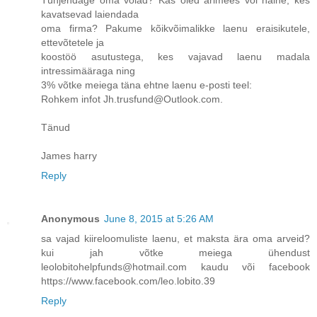
kavatsevad laiendada
oma firma? Pakume kõikvõimalikke laenu eraisikutele,
ettevõtetele ja
koostöö asutustega, kes vajavad laenu madala
intressimääraga ning
3% võtke meiega täna ehtne laenu e-posti teel:
Rohkem infot Jh.trusfund@Outlook.com.
Tänud
James harry
Reply
Anonymous
June 8, 2015 at 5:26 AM
sa vajad kiireloomuliste laenu, et maksta ära oma arveid?
kui jah võtke meiega ühendust
leolobitohelpfunds@hotmail.com kaudu või facebook
https://www.facebook.com/leo.lobito.39
Reply