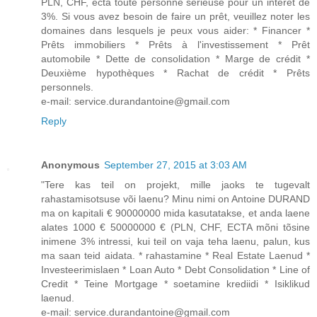
PLN, CHF, ectà toute personne sérieuse pour un intérêt de
3%. Si vous avez besoin de faire un prêt, veuillez noter les
domaines dans lesquels je peux vous aider: * Financer *
Prêts immobiliers * Prêts à l'investissement * Prêt
automobile * Dette de consolidation * Marge de crédit *
Deuxième hypothèques * Rachat de crédit * Prêts
personnels.
e-mail: service.durandantoine@gmail.com
Reply
Anonymous
September 27, 2015 at 3:03 AM
"Tere kas teil on projekt, mille jaoks te tugevalt
rahastamisotsuse või laenu? Minu nimi on Antoine DURAND
ma on kapitali € 90000000 mida kasutatakse, et anda laene
alates 1000 € 50000000 € (PLN, CHF, ECTA mõni tõsine
inimene 3% intressi, kui teil on vaja teha laenu, palun, kus
ma saan teid aidata. * rahastamine * Real Estate Laenud *
Investeerimislaen * Loan Auto * Debt Consolidation * Line of
Credit * Teine Mortgage * soetamine krediidi * Isiklikud
laenud.
e-mail: service.durandantoine@gmail.com