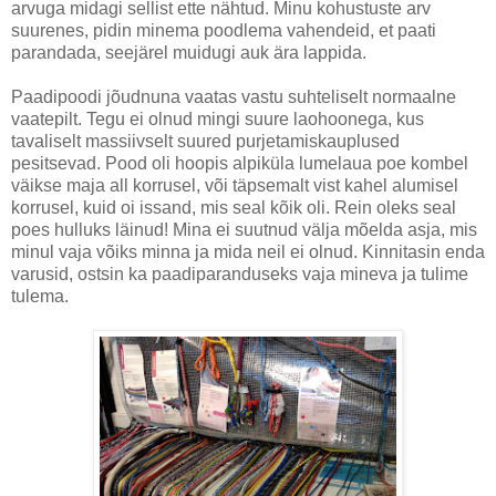
arvuga midagi sellist ette nähtud. Minu kohustuste arv
suurenes, pidin minema poodlema vahendeid, et paati
parandada, seejärel muidugi auk ära lappida.
Paadipoodi jõudnuna vaatas vastu suhteliselt normaalne
vaatepilt. Tegu ei olnud mingi suure laohoonega, kus
tavaliselt massiivselt suured purjetamiskauplused
pesitsevad. Pood oli hoopis alpiküla lumelaua poe kombel
väikse maja all korrusel, või täpsemalt vist kahel alumisel
korrusel, kuid oi issand, mis seal kõik oli. Rein oleks seal
poes hulluks läinud! Mina ei suutnud välja mõelda asja, mis
minul vaja võiks minna ja mida neil ei olnud. Kinnitasin enda
varusid, ostsin ka paadiparanduseks vaja mineva ja tulime
tulema.