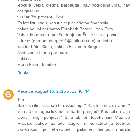
jebkura veida kredīta pārbaude, nav nodrošinājuma, nav
cosigner un
tikai ar 3% procentu likmi.
Es ieteiktu kādu, kas tur nepieciešama finansiāla
palīdzība, lai sazinātos Elizabeth Berger Loan Firm
Vairāk informāciju par šo darījumu Šeit ir viņu e-pastu
adrese (elizabethberger01@outlook.com) un katrs
kas tur būtu, lūdzu, paldies Elizabeth Berger
Aizdevums Firma par mani.
paldies
Moria Fisher kundze
Reply
Maurice
August 15, 2015 at 12:46 PM
Tere,
Seistes silmitsi rahaliste raskustega? Kas teil on vaja laenu?
või nad on tagasi lükatud kohalike pangad? Kas teil on vaja
laenu mingil põhjusel? Sinu abi on lõpuks siin Maurice
Finance pakub laenude kõigile nii hõivatute ja töötute,
üksikisikud ja ettevõtted, pakume laenud madala