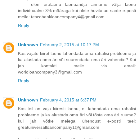
olen eralaenu laenuandja anname välja laenu
individuaalne 3% määraga kui olete huvitatud saate e-posti
meile: tescobankloancompany4@gmail.com
Reply
Unknown
February 2, 2015 at 10:17 PM
Kas vajate kiiret laenu lahendada oma rahalisi probleeme ja
ka alustada oma äri või suurendada oma äri vahendid? Kui
jah kontakti meile via email:
worldloancompany3@gmail.com
Reply
Unknown
February 4, 2015 at 6:37 PM
Kas teil on vaja kiiresti laenu, et lahendada oma rahalisi
probleeme ja ka alustada oma äri või tõsta oma äri ruume?
kui jah võtke meiega ühendust e-posti teel:
greatuniversalloancompany1@gmail.com