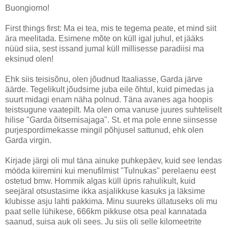
Buongiorno!
First things first: Ma ei tea, mis te tegema peate, et mind siit
ära meelitada. Esimene mõte on küll igal juhul, et jääks
nüüd siia, sest issand jumal küll millisesse paradiisi ma
eksinud olen!
Ehk siis teisisõnu, olen jõudnud Itaaliasse, Garda järve
äärde. Tegelikult jõudsime juba eile õhtul, kuid pimedas ja
suurt midagi enam näha polnud. Täna avanes aga hoopis
teistsugune vaatepilt. Ma olen oma vanuse juures suhteliselt
hilise "Garda õitsemisajaga". St. et ma pole enne siinsesse
purjespordimekasse mingil põhjusel sattunud, ehk olen
Garda virgin.
Kirjade järgi oli mul täna ainuke puhkepäev, kuid see lendas
mööda kiiremini kui menufilmist "Tulnukas" perelaenu eest
ostetud bmw. Hommik algas küll üpris rahulikult, kuid
seejäral otsustasime ikka asjalikkuse kasuks ja läksime
klubisse asju lahti pakkima. Minu suureks üllatuseks oli mu
paat selle lühikese, 666km pikkuse otsa peal kannatada
saanud, suisa auk oli sees. Ju siis oli selle kilomeetrite