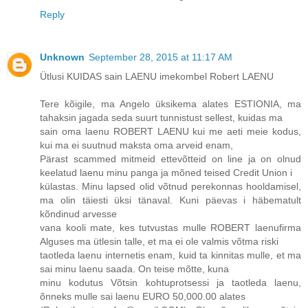
Reply
Unknown
September 28, 2015 at 11:17 AM
Ütlusi KUIDAS sain LAENU imekombel Robert LAENU
Tere kõigile, ma Angelo üksikema alates ESTIONIA, ma
tahaksin jagada seda suurt tunnistust sellest, kuidas ma
sain oma laenu ROBERT LAENU kui me aeti meie kodus,
kui ma ei suutnud maksta oma arveid enam,
Pärast scammed mitmeid ettevõtteid on line ja on olnud
keelatud laenu minu panga ja mõned teised Credit Union i
külastas. Minu lapsed olid võtnud perekonnas hooldamisel,
ma olin täiesti üksi tänaval. Kuni päevas i häbematult
kõndinud arvesse
vana kooli mate, kes tutvustas mulle ROBERT laenufirma
Alguses ma ütlesin talle, et ma ei ole valmis võtma riski
taotleda laenu internetis enam, kuid ta kinnitas mulle, et ma
sai minu laenu saada. On teise mõtte, kuna
minu kodutus Võtsin kohtuprotsessi ja taotleda laenu,
õnneks mulle sai laenu EURO 50,000.00 alates