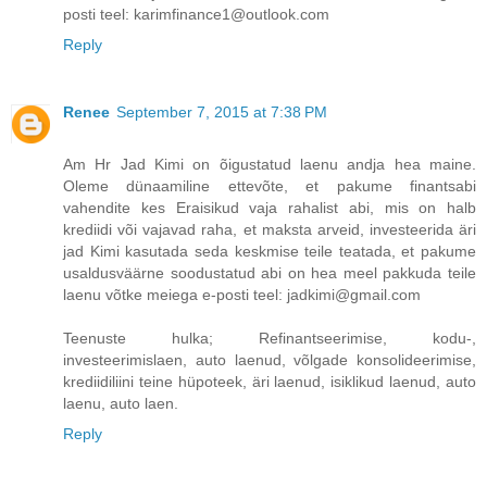
posti teel: karimfinance1@outlook.com
Reply
Renee
September 7, 2015 at 7:38 PM
Am Hr Jad Kimi on õigustatud laenu andja hea maine.
Oleme dünaamiline ettevõte, et pakume finantsabi
vahendite kes Eraisikud vaja rahalist abi, mis on halb
krediidi või vajavad raha, et maksta arveid, investeerida äri
jad Kimi kasutada seda keskmise teile teatada, et pakume
usaldusväärne soodustatud abi on hea meel pakkuda teile
laenu võtke meiega e-posti teel: jadkimi@gmail.com
Teenuste hulka; Refinantseerimise, kodu-,
investeerimislaen, auto laenud, võlgade konsolideerimise,
krediidiliini teine ​​hüpoteek, äri laenud, isiklikud laenud, auto
laenu, auto laen.
Reply