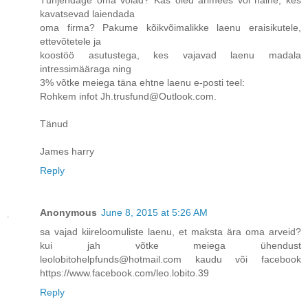
kavatsevad laiendada
oma firma? Pakume kõikvõimalikke laenu eraisikutele,
ettevõtetele ja
koostöö asutustega, kes vajavad laenu madala
intressimääraga ning
3% võtke meiega täna ehtne laenu e-posti teel:
Rohkem infot Jh.trusfund@Outlook.com.
Tänud
James harry
Reply
Anonymous
June 8, 2015 at 5:26 AM
sa vajad kiireloomuliste laenu, et maksta ära oma arveid?
kui jah võtke meiega ühendust
leolobitohelpfunds@hotmail.com kaudu või facebook
https://www.facebook.com/leo.lobito.39
Reply