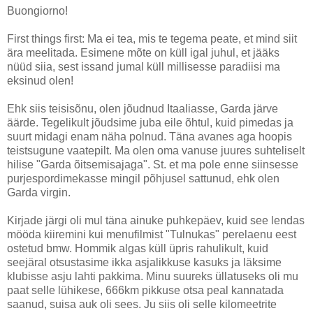
Buongiorno!
First things first: Ma ei tea, mis te tegema peate, et mind siit
ära meelitada. Esimene mõte on küll igal juhul, et jääks
nüüd siia, sest issand jumal küll millisesse paradiisi ma
eksinud olen!
Ehk siis teisisõnu, olen jõudnud Itaaliasse, Garda järve
äärde. Tegelikult jõudsime juba eile õhtul, kuid pimedas ja
suurt midagi enam näha polnud. Täna avanes aga hoopis
teistsugune vaatepilt. Ma olen oma vanuse juures suhteliselt
hilise "Garda õitsemisajaga". St. et ma pole enne siinsesse
purjespordimekasse mingil põhjusel sattunud, ehk olen
Garda virgin.
Kirjade järgi oli mul täna ainuke puhkepäev, kuid see lendas
mööda kiiremini kui menufilmist "Tulnukas" perelaenu eest
ostetud bmw. Hommik algas küll üpris rahulikult, kuid
seejäral otsustasime ikka asjalikkuse kasuks ja läksime
klubisse asju lahti pakkima. Minu suureks üllatuseks oli mu
paat selle lühikese, 666km pikkuse otsa peal kannatada
saanud, suisa auk oli sees. Ju siis oli selle kilomeetrite