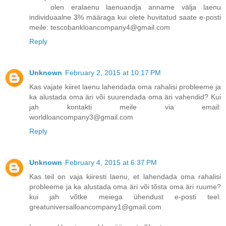
olen eralaenu laenuandja anname välja laenu
individuaalne 3% määraga kui olete huvitatud saate e-posti
meile: tescobankloancompany4@gmail.com
Reply
Unknown
February 2, 2015 at 10:17 PM
Kas vajate kiiret laenu lahendada oma rahalisi probleeme ja
ka alustada oma äri või suurendada oma äri vahendid? Kui
jah kontakti meile via email:
worldloancompany3@gmail.com
Reply
Unknown
February 4, 2015 at 6:37 PM
Kas teil on vaja kiiresti laenu, et lahendada oma rahalisi
probleeme ja ka alustada oma äri või tõsta oma äri ruume?
kui jah võtke meiega ühendust e-posti teel:
greatuniversalloancompany1@gmail.com