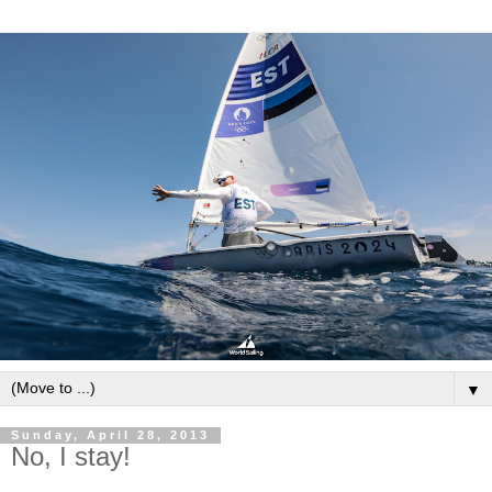
▼
Sunday, April 28, 2013
No, I stay!