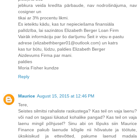
jebkura veida kredīta pārbaude, nav nodrošinājuma, nav
cosigner un
tikai ar 3% procentu likmi.
Es ieteiktu kādu, kas tur nepieciešama finansiāla
palīdzība, lai sazinātos Elizabeth Berger Loan Firm
Vairāk informāciju par šo darījumu Šeit ir viņu e-pastu
adrese (elizabethberger01@outlook.com) un katrs
kas tur būtu, lūdzu, paldies Elizabeth Berger
Aizdevums Firma par mani.
paldies
Moria Fisher kundze
Reply
Maurice
August 15, 2015 at 12:46 PM
Tere,
Seistes silmitsi rahaliste raskustega? Kas teil on vaja laenu?
või nad on tagasi lükatud kohalike pangad? Kas teil on vaja
laenu mingil põhjusel? Sinu abi on lõpuks siin Maurice
Finance pakub laenude kõigile nii hõivatute ja töötute,
üksikisikud ja ettevõtted, pakume laenud madala