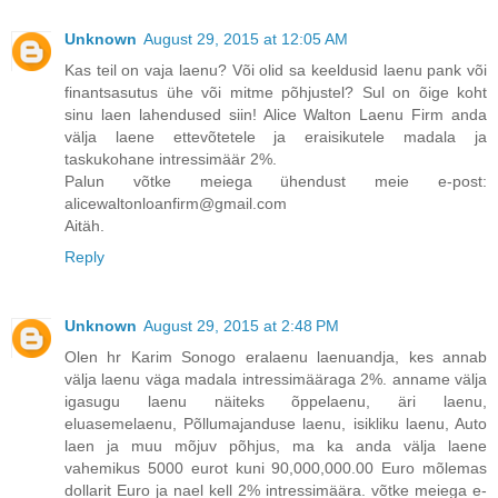
Unknown
August 29, 2015 at 12:05 AM
Kas teil on vaja laenu? Või olid sa keeldusid laenu pank või
finantsasutus ühe või mitme põhjustel? Sul on õige koht
sinu laen lahendused siin! Alice Walton Laenu Firm anda
välja laene ettevõtetele ja eraisikutele madala ja
taskukohane intressimäär 2%.
Palun võtke meiega ühendust meie e-post:
alicewaltonloanfirm@gmail.com
Aitäh.
Reply
Unknown
August 29, 2015 at 2:48 PM
Olen hr Karim Sonogo eralaenu laenuandja, kes annab
välja laenu väga madala intressimääraga 2%. anname välja
igasugu laenu näiteks õppelaenu, äri laenu,
eluasemelaenu, Põllumajanduse laenu, isikliku laenu, Auto
laen ja muu mõjuv põhjus, ma ka anda välja laene
vahemikus 5000 eurot kuni 90,000,000.00 Euro mõlemas
dollarit Euro ja nael kell 2% intressimäära. võtke meiega e-