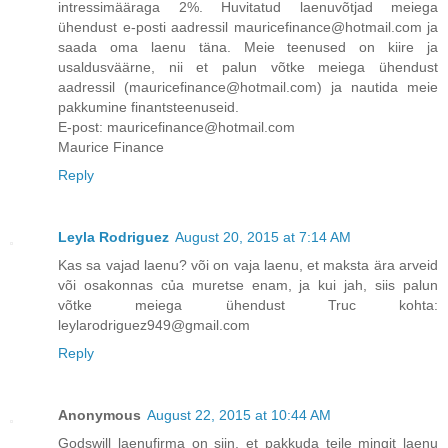
intressimääraga 2%. Huvitatud laenuvõtjad meiega
ühendust e-posti aadressil mauricefinance@hotmail.com ja
saada oma laenu täna. Meie teenused on kiire ja
usaldusväärne, nii et palun võtke meiega ühendust
aadressil (mauricefinance@hotmail.com) ja nautida meie
pakkumine finantsteenuseid.
E-post: mauricefinance@hotmail.com
Maurice Finance
Reply
Leyla Rodriguez
August 20, 2015 at 7:14 AM
Kas sa vajad laenu? või on vaja laenu, et maksta ära arveid
või osakonnas của muretse enam, ja kui jah, siis palun
võtke meiega ühendust Truc kohta:
leylarodriguez949@gmail.com
Reply
Anonymous
August 22, 2015 at 10:44 AM
Godswill laenufirma on siin, et pakkuda teile mingit laenu