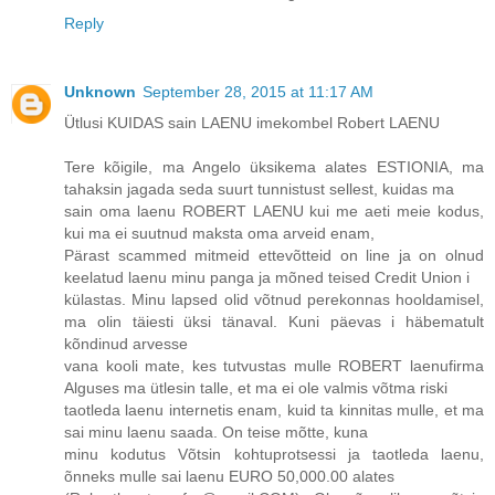
Reply
Unknown
September 28, 2015 at 11:17 AM
Ütlusi KUIDAS sain LAENU imekombel Robert LAENU
Tere kõigile, ma Angelo üksikema alates ESTIONIA, ma
tahaksin jagada seda suurt tunnistust sellest, kuidas ma
sain oma laenu ROBERT LAENU kui me aeti meie kodus,
kui ma ei suutnud maksta oma arveid enam,
Pärast scammed mitmeid ettevõtteid on line ja on olnud
keelatud laenu minu panga ja mõned teised Credit Union i
külastas. Minu lapsed olid võtnud perekonnas hooldamisel,
ma olin täiesti üksi tänaval. Kuni päevas i häbematult
kõndinud arvesse
vana kooli mate, kes tutvustas mulle ROBERT laenufirma
Alguses ma ütlesin talle, et ma ei ole valmis võtma riski
taotleda laenu internetis enam, kuid ta kinnitas mulle, et ma
sai minu laenu saada. On teise mõtte, kuna
minu kodutus Võtsin kohtuprotsessi ja taotleda laenu,
õnneks mulle sai laenu EURO 50,000.00 alates