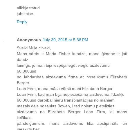
allkirjastatud
juhtimise.
Reply
Anonymous
July 30, 2015 at 5:38 PM
Sveiki Mīļie cilvēki,
Mans vārds ir Moria Fisher kundze, mana ģimene ir ļoti
daudz
laimīgs, jo man bija iespēja iegūt vieglu aizdevumu
60,000usd
no labdarības aizdevuma firma ar nosaukumu Elizabeth
Berger
Loan Firm, mana māsa vērsti mani Elizabeth Berger
Loan Firm, kad man bija nepieciešama aizdevuma līdzekļu
60,000usd darbībai nieru transplantācijas no maniem
mazais dēls nosaukts Bowen, i tad nolēmu pieteikties
aizdevums no Elizabeth Berger Loan Firm, lai mans
lielākais
pārsteigumiem, mans aizdevums tika apstiprināts un
piešķirts bez