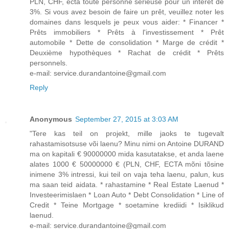
PLN, CHF, ectà toute personne sérieuse pour un intérêt de
3%. Si vous avez besoin de faire un prêt, veuillez noter les
domaines dans lesquels je peux vous aider: * Financer *
Prêts immobiliers * Prêts à l'investissement * Prêt
automobile * Dette de consolidation * Marge de crédit *
Deuxième hypothèques * Rachat de crédit * Prêts
personnels.
e-mail: service.durandantoine@gmail.com
Reply
Anonymous
September 27, 2015 at 3:03 AM
"Tere kas teil on projekt, mille jaoks te tugevalt
rahastamisotsuse või laenu? Minu nimi on Antoine DURAND
ma on kapitali € 90000000 mida kasutatakse, et anda laene
alates 1000 € 50000000 € (PLN, CHF, ECTA mõni tõsine
inimene 3% intressi, kui teil on vaja teha laenu, palun, kus
ma saan teid aidata. * rahastamine * Real Estate Laenud *
Investeerimislaen * Loan Auto * Debt Consolidation * Line of
Credit * Teine Mortgage * soetamine krediidi * Isiklikud
laenud.
e-mail: service.durandantoine@gmail.com