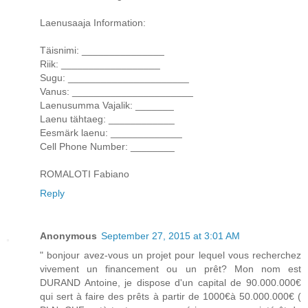
Laenusaaja Information:
Täisnimi: _______________
Riik: __________________
Sugu: ______________________
Vanus: ______________________
Laenusumma Vajalik: _______
Laenu tähtaeg: ____________
Eesmärk laenu: _____________
Cell Phone Number: ________
ROMALOTI Fabiano
Reply
Anonymous
September 27, 2015 at 3:01 AM
" bonjour avez-vous un projet pour lequel vous recherchez
vivement un financement ou un prêt? Mon nom est
DURAND Antoine, je dispose d'un capital de 90.000.000€
qui sert à faire des prêts à partir de 1000€à 50.000.000€ (