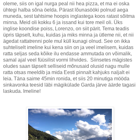
oleme, siis on igal nurga peal nii hea pizza, et ma ei oska
ühtegi halba sõna öelda. Pärast lõunasööki polnud aega
muneda, sest tahtsime hoopis inglastega koos ratast sõitma
minna. Meid oli kokku 6 ja issand kui tore meil oli. Üks
inglise koondise poiss, Lorenzo, on siit pärit. Tema teadis
üpris täpselt, kuhu, kuidas ja miks minna ja ütleme nii, et nii
ägedat rattatrenni pole mul küll kunagi olnud. See on ikka
suhteliselt imeline kui kena siin on ja veel imelisem, kuidas
ratta seljas seda kõike ilu endasse ammutada on võimalik,
samal ajal veel füüsilist vormi lihvides. Siinsetes mägistes
oludes saan täpselt selliseid mõnusaid olusid nagu mulle
ratta otsas meeldib ja mida Eesti pinnalt kahjuks naljalt ei
leia. Täna saime 45min ronida, et siis 20 minutiga mööda
sinkavonka teesid läbi mägikülade Garda järve äärde tagasi
laskuda. Imeline!