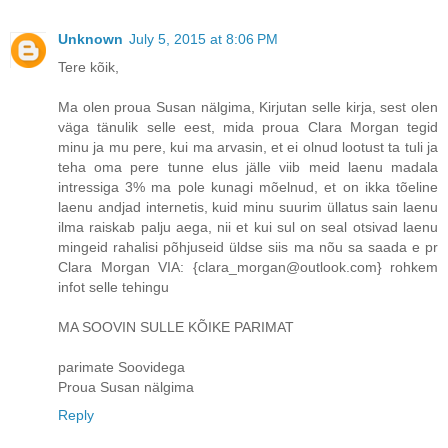
Unknown
July 5, 2015 at 8:06 PM
Tere kõik,
Ma olen proua Susan nälgima, Kirjutan selle kirja, sest olen
väga tänulik selle eest, mida proua Clara Morgan tegid
minu ja mu pere, kui ma arvasin, et ei olnud lootust ta tuli ja
teha oma pere tunne elus jälle viib meid laenu madala
intressiga 3% ma pole kunagi mõelnud, et on ikka tõeline
laenu andjad internetis, kuid minu suurim üllatus sain laenu
ilma raiskab palju aega, nii et kui sul on seal otsivad laenu
mingeid rahalisi põhjuseid üldse siis ma nõu sa saada e pr
Clara Morgan VIA: {clara_morgan@outlook.com} rohkem
infot selle tehingu
MA SOOVIN SULLE KÕIKE PARIMAT
parimate Soovidega
Proua Susan nälgima
Reply