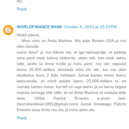
elu.
Reply
WORLDFINANCE BANK
October 6, 2015 at 10:23 PM
Head päeva,
Minu nimi on Anita Martina. Ma elan Boston USA ja ma
olen õnnelik
naine täna? ja ma ütlesin ise, et iga laenuandja, et päästa
oma pere meie kehva olukorda, viitan isik, kes otsib laenu
talle, andis ta õnne mulle ja minu pere, ma olin vajavad
laenu 25,000.dollars alustada oma elu üle, kui ma olen
üksikema koos 2 kids kohtasin Jumal kartes mees laenu
laenuandja, et mind aidata laenu 25,000.dollars ta on
Jumala kartes mees, kui teil on vaja laenu ja sa laenu tagasi
maksta temaga ütle talle, et on Anita Martina et esitada teile
teda. Võtke Patrick Ernesto e-posti teel;
(tescobankloan1891@gmail.com) Jumal õnnistagu Patrick
Ernesto tuua õnne mu elu ja minu pere elu.
Reply