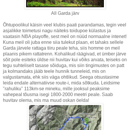
All Garda järv
Õhtupoolikul käisin veel klubis paati parandamas, tegin veel
asjalikke toimetusi nagu näiteks toidupoe külastus ja
vaatasin NBA playoffe, sest meil on nüüd normaalne intenet!
Kuna meil oli juba enne siia tulekut plaan, et tahaks sellele
Garda järvele rattaga tiiru peale teha, siis homme on meil
plaanis pikem rattatrenn. Kohalikud räägivad, et ümber järve
sõit pole esiteks üldse nii huvitav kui võiks arvata, teiseks on
tegu suhteliselt tasase sõiduga, mis siin tingimustes on patt
ja kolmandaks jääb teele hunnik tunneleid, mis on
valgustamata, ehk siis väga ohtlikud. Seega otsustasime
leida endale alternatiivse route-i, mida sõtkuda. Leidsime
"rahuliku" 113km-se mineku, mille jooksul peaksime
vahepeal tõusma isegi 1800-2000 meetri peale. Saab
huvitav olema, mis ma muud oskan öelda!