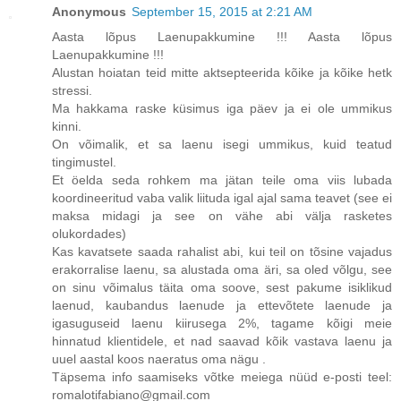
Anonymous
September 15, 2015 at 2:21 AM
Aasta lõpus Laenupakkumine !!! Aasta lõpus
Laenupakkumine !!!
Alustan hoiatan teid mitte aktsepteerida kõike ja kõike hetk
stressi.
Ma hakkama raske küsimus iga päev ja ei ole ummikus
kinni.
On võimalik, et sa laenu isegi ummikus, kuid teatud
tingimustel.
Et öelda seda rohkem ma jätan teile oma viis lubada
koordineeritud vaba valik liituda igal ajal sama teavet (see ei
maksa midagi ja see on vähe abi välja rasketes
olukordades)
Kas kavatsete saada rahalist abi, kui teil on tõsine vajadus
erakorralise laenu, sa alustada oma äri, sa oled võlgu, see
on sinu võimalus täita oma soove, sest pakume isiklikud
laenud, kaubandus laenude ja ettevõtete laenude ja
igasuguseid laenu kiirusega 2%, tagame kõigi meie
hinnatud klientidele, et nad saavad kõik vastava laenu ja
uuel aastal koos naeratus oma nägu .
Täpsema info saamiseks võtke meiega nüüd e-posti teel:
romalotifabiano@gmail.com