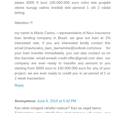
alates 5000 € kuni 100.000.000 euro mõni teie projekti
oleme kunagi valmis krediidi teid periood 1 või 2 nädal
tehing.
Attention !!!
my name is Mavis Carlos, i representative of Aiico insurance
loan lending company in Brazil, we give out loan at 2%
interested rate, if you are interested kindly contact this
email:(maviscalos_laen_laenamine@outlook.com)now for
your loan transfer immediately. you can also contact us on
this barrister email:amaah.credit.offer@gmail.com also. our
company are ever ready to transfer any amount to you
starting from 5000 euro to 100.000.000 euro for any of your
project, we are ever ready to credit you in an period of 1 or
2 week transaction.
Reply
Anonymous
June 6, 2015 at 5:42 PM
Kas olete mingeid rahalisi raskusi? Kas sa vajad laenu
Tühjendage oma võlad? Kas oled ärimees või naine, kes