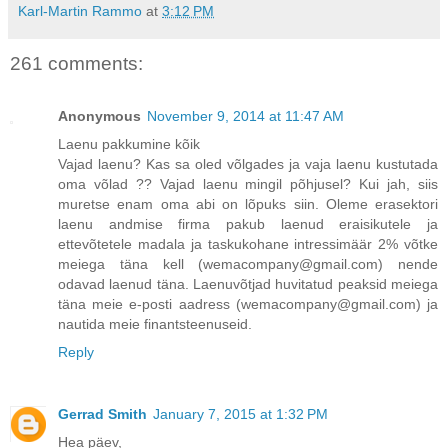
Karl-Martin Rammo
at
3:12 PM
261 comments:
Anonymous
November 9, 2014 at 11:47 AM
Laenu pakkumine kõik
Vajad laenu? Kas sa oled võlgades ja vaja laenu kustutada
oma võlad ?? Vajad laenu mingil põhjusel? Kui jah, siis
muretse enam oma abi on lõpuks siin. Oleme erasektori
laenu andmise firma pakub laenud eraisikutele ja
ettevõtetele madala ja taskukohane intressimäär 2% võtke
meiega täna kell (wemacompany@gmail.com) nende
odavad laenud täna. Laenuvõtjad huvitatud peaksid meiega
täna meie e-posti aadress (wemacompany@gmail.com) ja
nautida meie finantsteenuseid.
Reply
Gerrad Smith
January 7, 2015 at 1:32 PM
Hea päev,