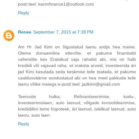
posti teel: karimfinance1@outlook.com
Reply
Renee
September 7, 2015 at 7:38 PM
Am Hr Jad Kimi on õigustatud laenu andja hea maine.
Oleme dünaamiline ettevõte, et pakume finantsabi
vahendite kes Eraisikud vaja rahalist abi, mis on halb
krediidi või vajavad raha, et maksta arveid, investeerida äri
jad Kimi kasutada seda keskmise teile teatada, et pakume
usaldusväärne soodustatud abi on hea meel pakkuda teile
laenu võtke meiega e-posti teel: jadkimi@gmail.com
Teenuste hulka; Refinantseerimise, kodu-,
investeerimislaen, auto laenud, võlgade konsolideerimise,
krediidiliini teine ​​hüpoteek, äri laenud, isiklikud laenud, auto
laenu, auto laen.
Reply