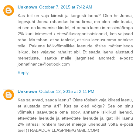
Unknown
October 7, 2015 at 7:42 AM
Kas teil on vaja kiiresti ja kergesti laenu? Olen hr Jonna,
tegevjuht Jonna rahandus laenu firma, ma olen teile teada,
et see on laenamise kindel, et annab laenu intressimääraga
2% kuni inimesed / ettevõtlusorganisatsioonid, kes vajavad
raha. Ma tahan, et sa teaksid, et sinu laenusumma antakse
teile. Pakume kõikvõimalikke laenude tõsise mõtlemisega
isikud, kes vajavad rahalist abi. Et saada laenu alustatud
menetluste, saatke meile järgmised andmed: e-post:
jonnafinance@outlook.com
Reply
Unknown
October 12, 2015 at 2:11 PM
Kas sa arvad, saada laenu? Olete tõsiselt vaja kiiresti laenu,
et alustada oma äri? Kas sa oled võlgu? See on sinu
võimalus saavutada oma soov, anname isiklikud laenud,
ettevõtete laenude ja ettevõtete laenude ja igat liiki laenu
2% intressi rohkem teavet meiega ühendust võtta e-posti
teel (TRABADOVILLASPIN@GMAIL.COM)