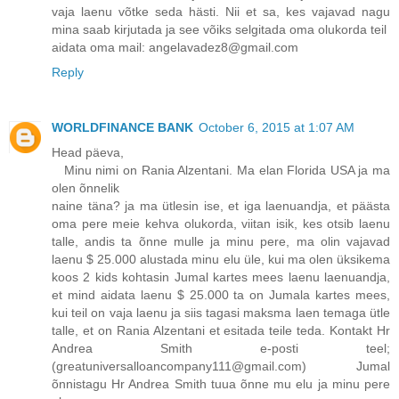
vaja laenu võtke seda hästi. Nii et sa, kes vajavad nagu
mina saab kirjutada ja see võiks selgitada oma olukorda teil
aidata oma mail: angelavadez8@gmail.com
Reply
WORLDFINANCE BANK
October 6, 2015 at 1:07 AM
Head päeva,
Minu nimi on Rania Alzentani. Ma elan Florida USA ja ma
olen õnnelik
naine täna? ja ma ütlesin ise, et iga laenuandja, et päästa
oma pere meie kehva olukorda, viitan isik, kes otsib laenu
talle, andis ta õnne mulle ja minu pere, ma olin vajavad
laenu $ 25.000 alustada minu elu üle, kui ma olen üksikema
koos 2 kids kohtasin Jumal kartes mees laenu laenuandja,
et mind aidata laenu $ 25.000 ta on Jumala kartes mees,
kui teil on vaja laenu ja siis tagasi maksma laen temaga ütle
talle, et on Rania Alzentani et esitada teile teda. Kontakt Hr
Andrea Smith e-posti teel;
(greatuniversalloancompany111@gmail.com) Jumal
õnnistagu Hr Andrea Smith tuua õnne mu elu ja minu pere