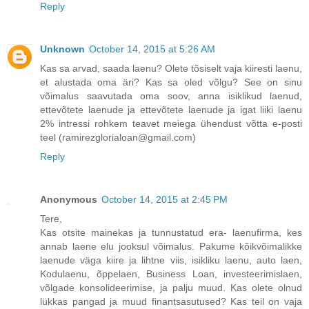
Reply
Unknown
October 14, 2015 at 5:26 AM
Kas sa arvad, saada laenu? Olete tõsiselt vaja kiiresti laenu,
et alustada oma äri? Kas sa oled võlgu? See on sinu
võimalus saavutada oma soov, anna isiklikud laenud,
ettevõtete laenude ja ettevõtete laenude ja igat liiki laenu
2% intressi rohkem teavet meiega ühendust võtta e-posti
teel (ramirezglorialoan@gmail.com)
Reply
Anonymous
October 14, 2015 at 2:45 PM
Tere,
Kas otsite mainekas ja tunnustatud era- laenufirma, kes
annab laene elu jooksul võimalus. Pakume kõikvõimalikke
laenude väga kiire ja lihtne viis, isikliku laenu, auto laen,
Kodulaenu, õppelaen, Business Loan, investeerimislaen,
võlgade konsolideerimise, ja palju muud. Kas olete olnud
lükkas pangad ja muud finantsasutused? Kas teil on vaja