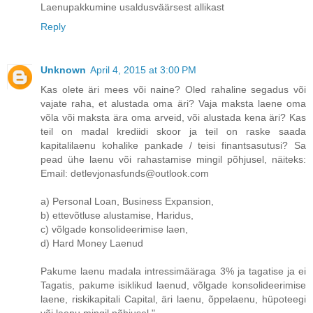
Laenupakkumine usaldusväärsest allikast
Reply
Unknown
April 4, 2015 at 3:00 PM
Kas olete äri mees või naine? Oled rahaline segadus või
vajate raha, et alustada oma äri? Vaja maksta laene oma
võla või maksta ära oma arveid, või alustada kena äri? Kas
teil on madal krediidi skoor ja teil on raske saada
kapitalilaenu kohalike pankade / teisi finantsasutusi? Sa
pead ühe laenu või rahastamise mingil põhjusel, näiteks:
Email: detlevjonasfunds@outlook.com
a) Personal Loan, Business Expansion,
b) ettevõtluse alustamise, Haridus,
c) võlgade konsolideerimise laen,
d) Hard Money Laenud
Pakume laenu madala intressimääraga 3% ja tagatise ja ei
Tagatis, pakume isiklikud laenud, võlgade konsolideerimise
laene, riskikapitali Capital, äri laenu, õppelaenu, hüpoteegi
või laenu mingil põhjusel ".