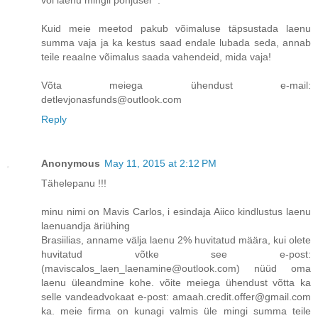
Kuid meie meetod pakub võimaluse täpsustada laenu
summa vaja ja ka kestus saad endale lubada seda, annab
teile reaalne võimalus saada vahendeid, mida vaja!
Võta meiega ühendust e-mail:
detlevjonasfunds@outlook.com
Reply
Anonymous
May 11, 2015 at 2:12 PM
Tähelepanu !!!
minu nimi on Mavis Carlos, i esindaja Aiico kindlustus laenu
laenuandja äriühing
Brasiilias, anname välja laenu 2% huvitatud määra, kui olete
huvitatud võtke see e-post:
(maviscalos_laen_laenamine@outlook.com) nüüd oma
laenu üleandmine kohe. võite meiega ühendust võtta ka
selle vandeadvokaat e-post: amaah.credit.offer@gmail.com
ka. meie firma on kunagi valmis üle mingi summa teile