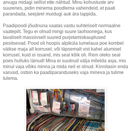
arvuga midagi sellist ette nähtud. Minu kohustuste arv
suurenes, pidin minema poodlema vahendeid, et paati
parandada, seejärel muidugi auk ära lappida.
Paadipoodi jõudnuna vaatas vastu suhteliselt normaalne
vaatepilt. Tegu ei olnud mingi suure laohoonega, kus
tavaliselt massiivselt suured purjetamiskauplused
pesitsevad. Pood oli hoopis alpiküla lumelaua poe kombel
väikse maja all korrusel, või täpsemalt vist kahel alumisel
korrusel, kuid oi issand, mis seal kõik oli. Rein oleks seal
poes hulluks läinud! Mina ei suutnud välja mõelda asja, mis
minul vaja võiks minna ja mida neil ei olnud. Kinnitasin enda
varusid, ostsin ka paadiparanduseks vaja mineva ja tulime
tulema.