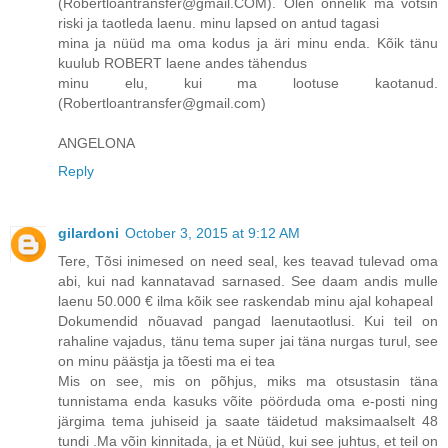
(Robertloantransfer@gmail.COM). Olen õnnelik ma võtsin
riski ja taotleda laenu. minu lapsed on antud tagasi
mina ja nüüd ma oma kodus ja äri minu enda. Kõik tänu
kuulub ROBERT laene andes tähendus
minu elu, kui ma lootuse kaotanud.
(Robertloantransfer@gmail.com)
ANGELONA
Reply
gilardoni
October 3, 2015 at 9:12 AM
Tere, Tõsi inimesed on need seal, kes teavad tulevad oma
abi, kui nad kannatavad sarnased. See daam andis mulle
laenu 50.000 € ilma kõik see raskendab minu ajal kohapeal
Dokumendid nõuavad pangad laenutaotlusi. Kui teil on
rahaline vajadus, tänu tema super jai täna nurgas turul, see
on minu päästja ja tõesti ma ei tea
Mis on see, mis on põhjus, miks ma otsustasin täna
tunnistama enda kasuks võite pöörduda oma e-posti ning
järgima tema juhiseid ja saate täidetud maksimaalselt 48
tundi .Ma võin kinnitada, ja et Nüüd, kui see juhtus, et teil on