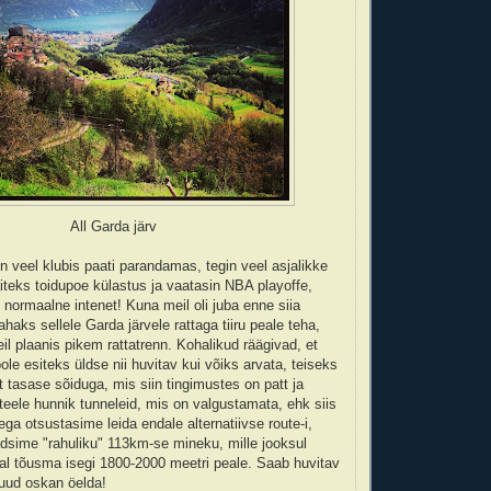
All Garda järv
in veel klubis paati parandamas, tegin veel asjalikke
iteks toidupoe külastus ja vaatasin NBA playoffe,
 normaalne intenet! Kuna meil oli juba enne siia
tahaks sellele Garda järvele rattaga tiiru peale teha,
l plaanis pikem rattatrenn. Kohalikud räägivad, et
ole esiteks üldse nii huvitav kui võiks arvata, teiseks
t tasase sõiduga, mis siin tingimustes on patt ja
eele hunnik tunneleid, mis on valgustamata, ehk siis
ga otsustasime leida endale alternatiivse route-i,
dsime "rahuliku" 113km-se mineku, mille jooksul
l tõusma isegi 1800-2000 meetri peale. Saab huvitav
uud oskan öelda!