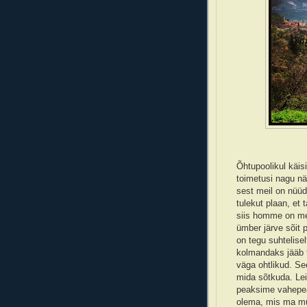
Õhtupoolikul käis
toimetusi nagu nä
sest meil on nüüd
tulekut plaan, et 
siis homme on mei
ümber järve sõit p
on tegu suhtelisel
kolmandaks jääb t
väga ohtlikud. See
mida sõtkuda. Lei
peaksime vahepea
olema, mis ma m