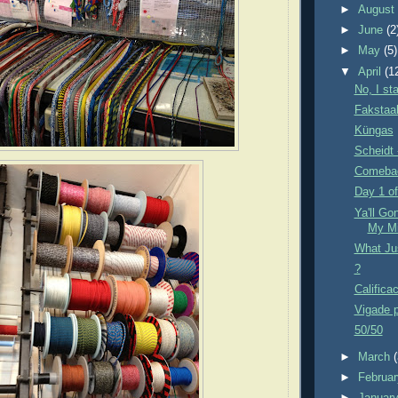
►
Augus
►
June
(2
►
May
(5)
▼
April
(1
No, I st
Fakstaa
Küngas
Scheidt 
Comeba
Day 1 of
Ya'll G
My Mi
What Ju
?
Califica
Vigade 
50/50
►
March
►
Februa
►
Januar