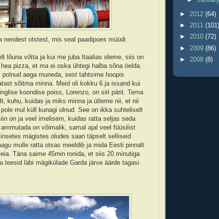
►
2012
(64)
►
2011
(101
►
2010
(72)
a nendest otstest, mis seal paadipoes müüdi.
►
2009
(86)
relt lõuna võtta ja kui me juba Itaalias oleme, siis on
►
2008
(8)
i hea pizza, et ma ei oska ühtegi halba sõna öelda.
i polnud aega muneda, sest tahtsime hoopis
atast sõitma minna. Meid oli kokku 6 ja issand kui
 inglise koondise poiss, Lorenzo, on siit pärit. Tema
lt, kuhu, kuidas ja miks minna ja ütleme nii, et nii
 pole mul küll kunagi olnud. See on ikka suhteliselt
iin on ja veel imelisem, kuidas ratta seljas seda
 ammutada on võimalik, samal ajal veel füüsilist
iinsetes mägistes oludes saan täpselt selliseid
agu mulle ratta otsas meeldib ja mida Eesti pinnalt
 leia. Täna saime 45min ronida, et siis 20 minutiga
 teesid läbi mägikülade Garda järve äärde tagasi