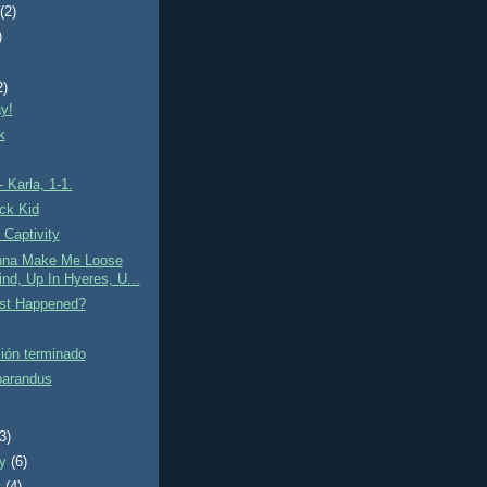
t
(2)
)
2)
ay!
k
- Karla, 1-1.
ck Kid
 Captivity
onna Make Me Loose
nd, Up In Hyeres, U...
st Happened?
ción terminado
parandus
(3)
ry
(6)
y
(4)