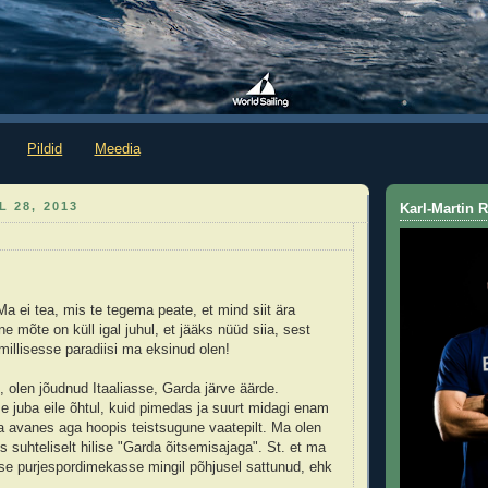
Pildid
Meedia
L 28, 2013
Karl-Martin
: Ma ei tea, mis te tegema peate, et mind siit ära
 mõte on küll igal juhul, et jääks nüüd siia, sest
millisesse paradiisi ma eksinud olen!
, olen jõudnud Itaaliasse, Garda järve äärde.
me juba eile õhtul, kuid pimedas ja suurt midagi enam
 avanes aga hoopis teistsugune vaatepilt. Ma olen
 suhteliselt hilise "Garda õitsemisajaga". St. et ma
se purjespordimekasse mingil põhjusel sattunud, ehk