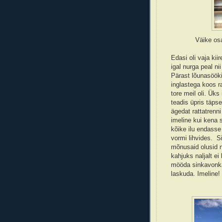
Väike os
Edasi oli vaja kii
igal nurga peal ni
Pärast lõunasöök
inglastega koos r
tore meil oli. Üks
teadis üpris täpse
ägedat rattatrenni
imeline kui kena s
kõike ilu endasse
vormi lihvides. S
mõnusaid olusid n
kahjuks naljalt ei
mööda sinkavonka
laskuda. Imeline!