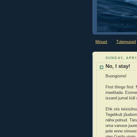
Minust
Tulemused
SUNDAY, APRI
No, I stay!
Buongiorno!
First things first
meelitada. Esimene
issand jumal küll 
Ehk siis teisisõnu
Tegelikult jõudsi
näha polnud. Täna
oma vanuse juures
pole enne siinses
olen Garda virgin.