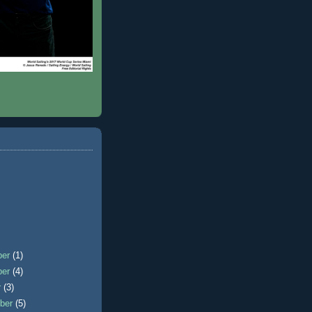
ber
(1)
ber
(4)
r
(3)
ber
(5)