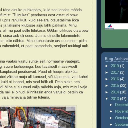
 mul täna ainuke puhkepäev, kuid see lendas mööda
ufilmist "Tulnukas" perelaenu eest ostetud bmw.
 üpris rahulikult, kuid seejäral otsustasime ikka
s ja läksime klubisse asju lahti pakkima. Minu
s oli mu paat selle lühikese, 666km pikkuse otsa peal
suisa auk oli sees. Ju siis oli selle kilomeetrite
list ette nähtud. Minu kohustuste arv suurenes, pidin
vahendeid, et paati parandada, seejärel muidugi auk
Blog Archive
na vaatas vastu suhteliselt normaalne vaatepilt.
►
2019
(1)
gi suure laohoonega, kus tavaliselt massiivselt
kauplused pesitsevad. Pood oli hoopis alpiküla
►
2017
(3)
el väikse maja all korrusel, või täpsemalt vist kahel
►
2016
(4)
 kuid oi issand, mis seal kõik oli. Rein oleks seal
►
2015
(23)
ud! Mina ei suutnud välja mõelda asja, mis minul vaja
a neil ei olnud. Kinnitasin enda varusid, ostsin ka
►
2014
(18)
 vaja mineva ja tulime tulema.
▼
2013
(47)
►
Decem
►
Novem
►
Octobe
►
Septem