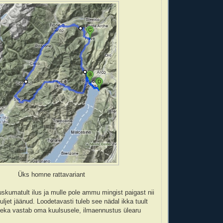
Üks homne rattavariant
 uskumatult ilus ja mulle pole ammu mingist paigast nii
jet jäänud. Loodetavasti tuleb see nädal ikka tuult
meka vastab oma kuulsusele, ilmaennustus ülearu