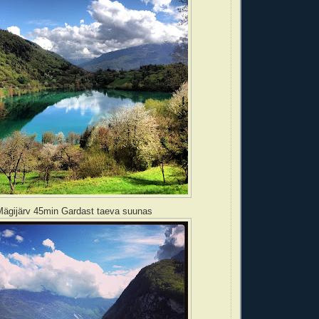
ägijärv 45min Gardast taeva suunas