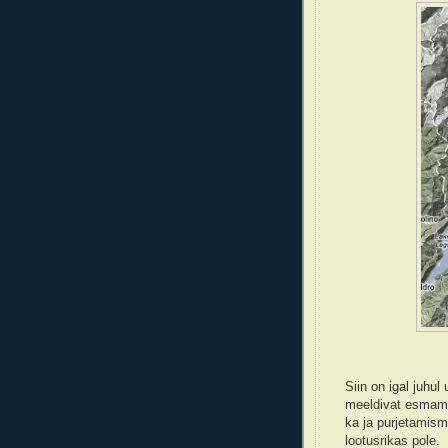
Siin on igal juhul
meeldivat esmamul
ka ja purjetamis
lootusrikas pole.