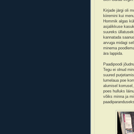
Kirjade järgi oli
kiiremini kui men
Hommik algas küll
asjalikkuse kasuk
suureks üllatusek
kannatada saanud, 
arvuga midagi sel
minema poodlema 
ära lappida.
Paadipoodi jõudnu
Tegu ei olnud min
suured purjetamis
lumelaua poe komb
alumisel korrusel,
poes hulluks läin
võiks minna ja mid
paadiparanduseks