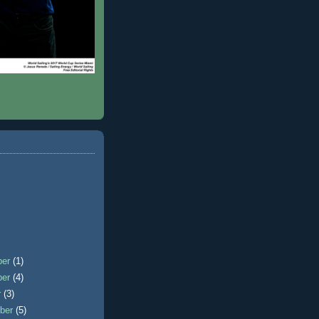
ber
(1)
ber
(4)
r
(3)
ber
(5)