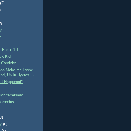
t
(2)
)
2)
ay!
k
- Karla, 1-1.
ck Kid
 Captivity
onna Make Me Loose
nd, Up In Hyeres, U...
st Happened?
ción terminado
parandus
(3)
ry
(6)
y
(4)