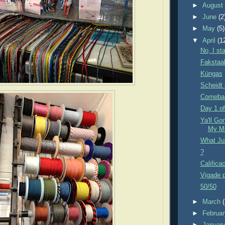
►
Augus
►
June
(2
►
May
(5)
▼
April
(1
No, I st
Fakstaa
Küngas
Scheidt 
Comeba
Day 1 of
Ya'll G
My Mi
What Ju
?
Califica
Vigade 
50/50
►
March
►
Februa
►
Januar