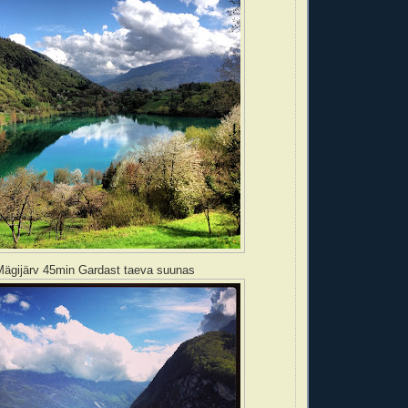
ägijärv 45min Gardast taeva suunas