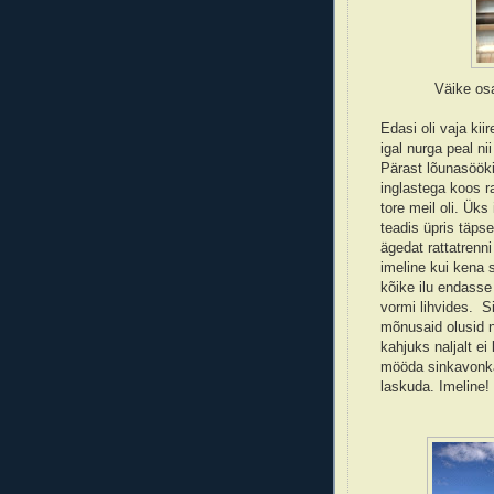
Väike os
Edasi oli vaja kii
igal nurga peal ni
Pärast lõunasöök
inglastega koos r
tore meil oli. Üks
teadis üpris täpse
ägedat rattatrenni
imeline kui kena s
kõike ilu endasse
vormi lihvides. S
mõnusaid olusid n
kahjuks naljalt ei
mööda sinkavonka
laskuda. Imeline!