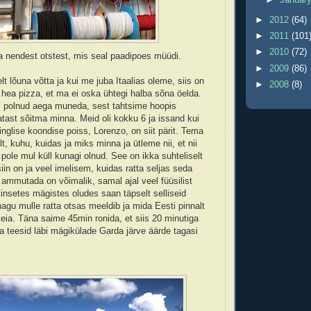
►
2012
(64)
►
2011
(101
►
2010
(72)
a nendest otstest, mis seal paadipoes müüdi.
►
2009
(86)
relt lõuna võtta ja kui me juba Itaalias oleme, siis on
►
2008
(8)
i hea pizza, et ma ei oska ühtegi halba sõna öelda.
i polnud aega muneda, sest tahtsime hoopis
atast sõitma minna. Meid oli kokku 6 ja issand kui
 inglise koondise poiss, Lorenzo, on siit pärit. Tema
lt, kuhu, kuidas ja miks minna ja ütleme nii, et nii
 pole mul küll kunagi olnud. See on ikka suhteliselt
iin on ja veel imelisem, kuidas ratta seljas seda
 ammutada on võimalik, samal ajal veel füüsilist
iinsetes mägistes oludes saan täpselt selliseid
agu mulle ratta otsas meeldib ja mida Eesti pinnalt
 leia. Täna saime 45min ronida, et siis 20 minutiga
 teesid läbi mägikülade Garda järve äärde tagasi