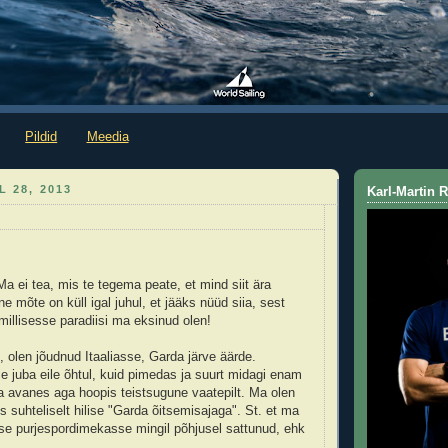
Pildid
Meedia
L 28, 2013
Karl-Martin
: Ma ei tea, mis te tegema peate, et mind siit ära
 mõte on küll igal juhul, et jääks nüüd siia, sest
millisesse paradiisi ma eksinud olen!
, olen jõudnud Itaaliasse, Garda järve äärde.
me juba eile õhtul, kuid pimedas ja suurt midagi enam
 avanes aga hoopis teistsugune vaatepilt. Ma olen
 suhteliselt hilise "Garda õitsemisajaga". St. et ma
se purjespordimekasse mingil põhjusel sattunud, ehk