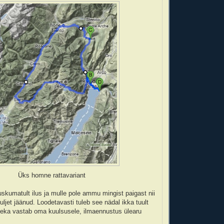
Üks homne rattavariant
 uskumatult ilus ja mulle pole ammu mingist paigast nii
jet jäänud. Loodetavasti tuleb see nädal ikka tuult
meka vastab oma kuulsusele, ilmaennustus ülearu