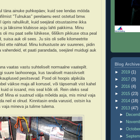
 mul täna ainuke puhkepäev, kuid see lendas mööda
ufilmist "Tulnukas" perelaenu eest ostetud bmw.
 üpris rahulikult, kuid seejäral otsustasime ikka
s ja läksime klubisse asju lahti pakkima. Minu
s oli mu paat selle lühikese, 666km pikkuse otsa peal
suisa auk oli sees. Ju siis oli selle kilomeetrite
list ette nähtud. Minu kohustuste arv suurenes, pidin
vahendeid, et paati parandada, seejärel muidugi auk
Blog Archive
na vaatas vastu suhteliselt normaalne vaatepilt.
►
2019
(1)
gi suure laohoonega, kus tavaliselt massiivselt
kauplused pesitsevad. Pood oli hoopis alpiküla
►
2017
(3)
el väikse maja all korrusel, või täpsemalt vist kahel
►
2016
(4)
 kuid oi issand, mis seal kõik oli. Rein oleks seal
►
2015
(23)
ud! Mina ei suutnud välja mõelda asja, mis minul vaja
a neil ei olnud. Kinnitasin enda varusid, ostsin ka
►
2014
(18)
 vaja mineva ja tulime tulema.
▼
2013
(47)
►
Decem
►
Novem
►
Octobe
►
Septem