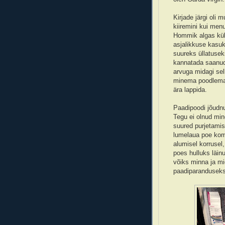
Kirjade järgi oli
kiiremini kui men
Hommik algas küll
asjalikkuse kasuk
suureks üllatusek
kannatada saanud, 
arvuga midagi sel
minema poodlema 
ära lappida.
Paadipoodi jõudnu
Tegu ei olnud min
suured purjetamis
lumelaua poe komb
alumisel korrusel,
poes hulluks läin
võiks minna ja mid
paadiparanduseks