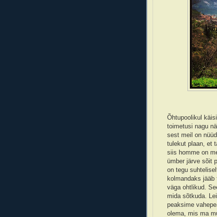
Õhtupoolikul käis
toimetusi nagu nä
sest meil on nüüd
tulekut plaan, et 
siis homme on mei
ümber järve sõit p
on tegu suhtelisel
kolmandaks jääb t
väga ohtlikud. See
mida sõtkuda. Lei
peaksime vahepea
olema, mis ma m