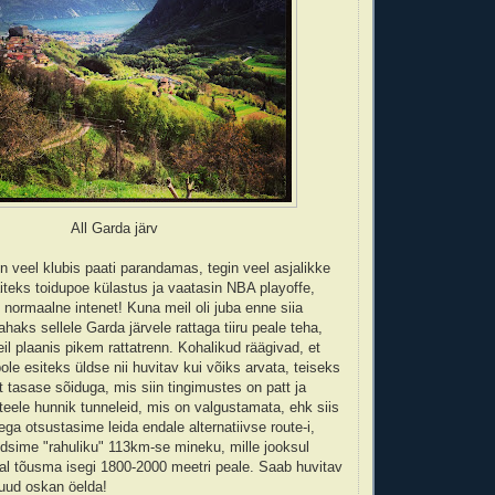
All Garda järv
in veel klubis paati parandamas, tegin veel asjalikke
iteks toidupoe külastus ja vaatasin NBA playoffe,
 normaalne intenet! Kuna meil oli juba enne siia
tahaks sellele Garda järvele rattaga tiiru peale teha,
l plaanis pikem rattatrenn. Kohalikud räägivad, et
ole esiteks üldse nii huvitav kui võiks arvata, teiseks
t tasase sõiduga, mis siin tingimustes on patt ja
eele hunnik tunneleid, mis on valgustamata, ehk siis
ga otsustasime leida endale alternatiivse route-i,
dsime "rahuliku" 113km-se mineku, mille jooksul
l tõusma isegi 1800-2000 meetri peale. Saab huvitav
uud oskan öelda!