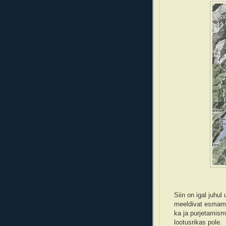
Siin on igal juhul
meeldivat esmamul
ka ja purjetamis
lootusrikas pole.