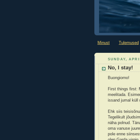
Minust
Tulemused
SUNDAY, APRI
No, I stay!
Buongiorno!
First things first
meelitada. Esimene
issand jumal küll 
Ehk siis teisisõnu
Tegelikult jõudsi
näha polnud. Täna
oma vanuse juures
pole enne siinses
olen Garda virgin.