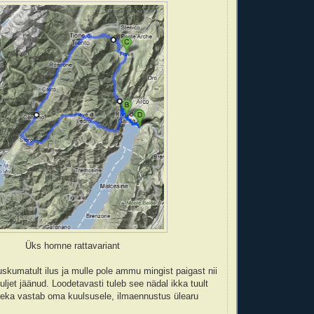
Üks homne rattavariant
 uskumatult ilus ja mulle pole ammu mingist paigast nii
jet jäänud. Loodetavasti tuleb see nädal ikka tuult
meka vastab oma kuulsusele, ilmaennustus ülearu