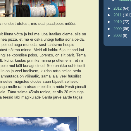
►
2012
(64)
►
2011
(101
►
2010
(72)
a nendest otstest, mis seal paadipoes müüdi.
►
2009
(86)
relt lõuna võtta ja kui me juba Itaalias oleme, siis on
►
2008
(8)
i hea pizza, et ma ei oska ühtegi halba sõna öelda.
i polnud aega muneda, sest tahtsime hoopis
atast sõitma minna. Meid oli kokku 6 ja issand kui
 inglise koondise poiss, Lorenzo, on siit pärit. Tema
lt, kuhu, kuidas ja miks minna ja ütleme nii, et nii
 pole mul küll kunagi olnud. See on ikka suhteliselt
iin on ja veel imelisem, kuidas ratta seljas seda
 ammutada on võimalik, samal ajal veel füüsilist
iinsetes mägistes oludes saan täpselt selliseid
agu mulle ratta otsas meeldib ja mida Eesti pinnalt
 leia. Täna saime 45min ronida, et siis 20 minutiga
 teesid läbi mägikülade Garda järve äärde tagasi