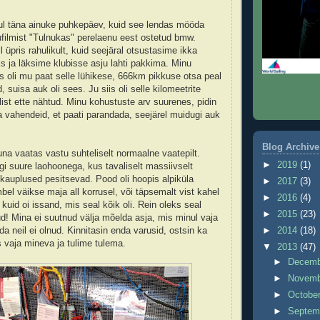
 mul täna ainuke puhkepäev, kuid see lendas mööda
ufilmist "Tulnukas" perelaenu eest ostetud bmw.
 üpris rahulikult, kuid seejäral otsustasime ikka
s ja läksime klubisse asju lahti pakkima. Minu
s oli mu paat selle lühikese, 666km pikkuse otsa peal
suisa auk oli sees. Ju siis oli selle kilomeetrite
list ette nähtud. Minu kohustuste arv suurenes, pidin
vahendeid, et paati parandada, seejärel muidugi auk
Blog Archive
na vaatas vastu suhteliselt normaalne vaatepilt.
►
2019
(1)
gi suure laohoonega, kus tavaliselt massiivselt
kauplused pesitsevad. Pood oli hoopis alpiküla
►
2017
(3)
el väikse maja all korrusel, või täpsemalt vist kahel
►
2016
(4)
 kuid oi issand, mis seal kõik oli. Rein oleks seal
►
2015
(23)
ud! Mina ei suutnud välja mõelda asja, mis minul vaja
a neil ei olnud. Kinnitasin enda varusid, ostsin ka
►
2014
(18)
 vaja mineva ja tulime tulema.
▼
2013
(47)
►
Decem
►
Novem
►
Octobe
►
Septem