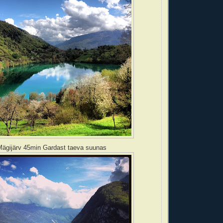
ägijärv 45min Gardast taeva suunas