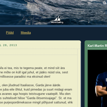
Pildid
Meedia
L 28, 2013
Karl-Martin
: Ma ei tea, mis te tegema peate, et mind siit ära
 mõte on küll igal juhul, et jääks nüüd siia, sest
millisesse paradiisi ma eksinud olen!
, olen jõudnud Itaaliasse, Garda järve äärde.
me juba eile õhtul, kuid pimedas ja suurt midagi enam
 avanes aga hoopis teistsugune vaatepilt. Ma olen
 suhteliselt hilise "Garda õitsemisajaga". St. et ma
se purjespordimekasse mingil põhjusel sattunud, ehk