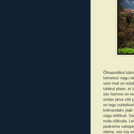
Õhtupoolikul käis
toimetusi nagu nä
sest meil on nüüd
tulekut plaan, et 
siis homme on mei
ümber järve sõit p
on tegu suhtelisel
kolmandaks jääb t
väga ohtlikud. See
mida sõtkuda. Lei
peaksime vahepea
olema, mis ma m