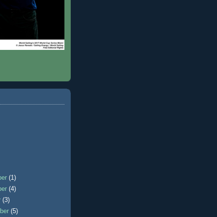
ber
(1)
ber
(4)
r
(3)
ber
(5)