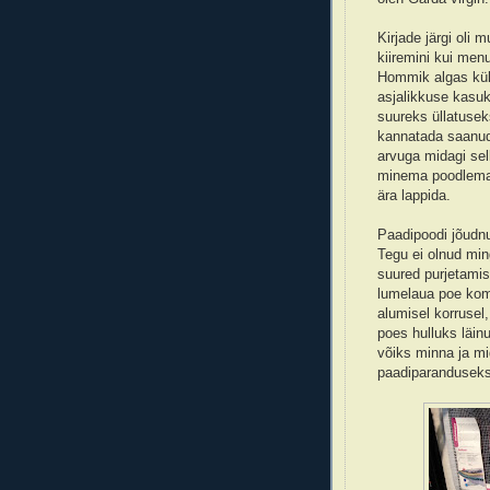
Kirjade järgi oli
kiiremini kui men
Hommik algas küll
asjalikkuse kasuk
suureks üllatusek
kannatada saanud, 
arvuga midagi sel
minema poodlema 
ära lappida.
Paadipoodi jõudnu
Tegu ei olnud min
suured purjetamis
lumelaua poe komb
alumisel korrusel,
poes hulluks läin
võiks minna ja mid
paadiparanduseks