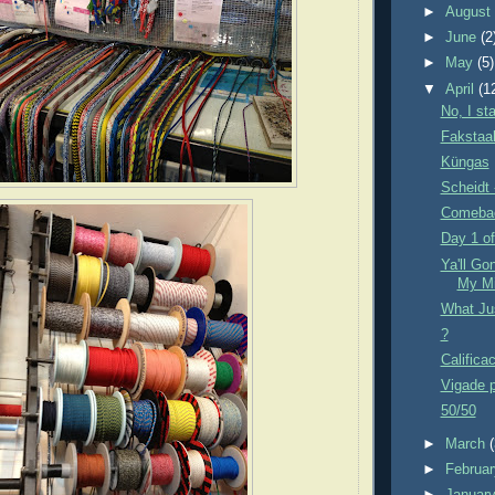
►
Augus
►
June
(2
►
May
(5)
▼
April
(1
No, I st
Fakstaa
Küngas
Scheidt 
Comeba
Day 1 of
Ya'll G
My Mi
What Ju
?
Califica
Vigade 
50/50
►
March
►
Februa
►
Januar