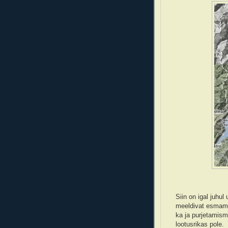
Siin on igal juhul
meeldivat esmamul
ka ja purjetamis
lootusrikas pole.