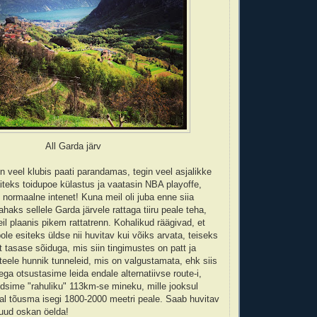
All Garda järv
in veel klubis paati parandamas, tegin veel asjalikke
iteks toidupoe külastus ja vaatasin NBA playoffe,
 normaalne intenet! Kuna meil oli juba enne siia
tahaks sellele Garda järvele rattaga tiiru peale teha,
l plaanis pikem rattatrenn. Kohalikud räägivad, et
ole esiteks üldse nii huvitav kui võiks arvata, teiseks
t tasase sõiduga, mis siin tingimustes on patt ja
eele hunnik tunneleid, mis on valgustamata, ehk siis
ga otsustasime leida endale alternatiivse route-i,
dsime "rahuliku" 113km-se mineku, mille jooksul
l tõusma isegi 1800-2000 meetri peale. Saab huvitav
uud oskan öelda!