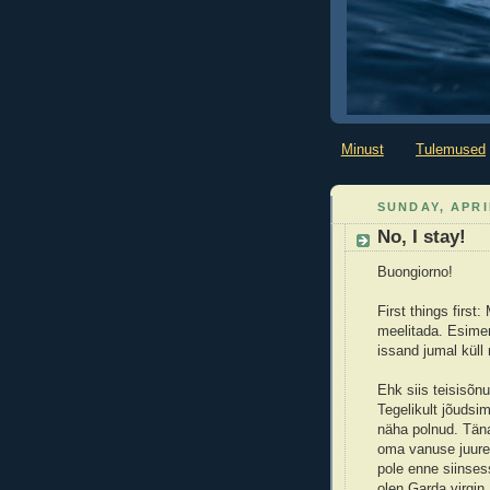
Minust
Tulemused
SUNDAY, APRI
No, I stay!
Buongiorno!
First things first
meelitada. Esimene
issand jumal küll 
Ehk siis teisisõnu
Tegelikult jõudsi
näha polnud. Täna
oma vanuse juures
pole enne siinses
olen Garda virgin.