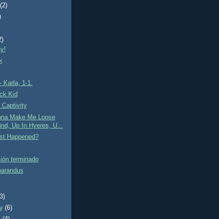
t
(2)
)
2)
ay!
k
- Karla, 1-1.
ck Kid
 Captivity
onna Make Me Loose
nd, Up In Hyeres, U...
st Happened?
ción terminado
parandus
(3)
ry
(6)
y
(4)