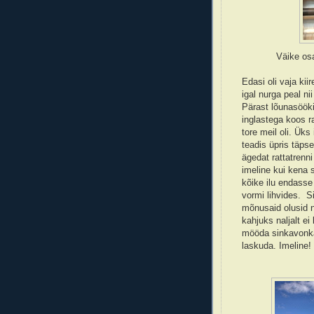
Väike os
Edasi oli vaja kii
igal nurga peal ni
Pärast lõunasöök
inglastega koos r
tore meil oli. Üks
teadis üpris täpse
ägedat rattatrenni
imeline kui kena s
kõike ilu endasse
vormi lihvides. S
mõnusaid olusid n
kahjuks naljalt ei
mööda sinkavonka
laskuda. Imeline!