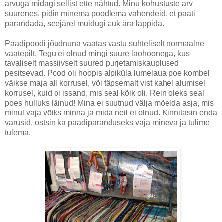
arvuga midagi sellist ette nähtud. Minu kohustuste arv
suurenes, pidin minema poodlema vahendeid, et paati
parandada, seejärel muidugi auk ära lappida.
Paadipoodi jõudnuna vaatas vastu suhteliselt normaalne
vaatepilt. Tegu ei olnud mingi suure laohoonega, kus
tavaliselt massiivselt suured purjetamiskauplused
pesitsevad. Pood oli hoopis alpiküla lumelaua poe kombel
väikse maja all korrusel, või täpsemalt vist kahel alumisel
korrusel, kuid oi issand, mis seal kõik oli. Rein oleks seal
poes hulluks läinud! Mina ei suutnud välja mõelda asja, mis
minul vaja võiks minna ja mida neil ei olnud. Kinnitasin enda
varusid, ostsin ka paadiparanduseks vaja mineva ja tulime
tulema.