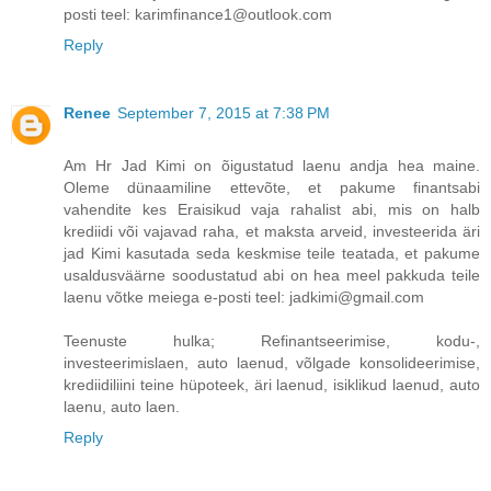
posti teel: karimfinance1@outlook.com
Reply
Renee
September 7, 2015 at 7:38 PM
Am Hr Jad Kimi on õigustatud laenu andja hea maine.
Oleme dünaamiline ettevõte, et pakume finantsabi
vahendite kes Eraisikud vaja rahalist abi, mis on halb
krediidi või vajavad raha, et maksta arveid, investeerida äri
jad Kimi kasutada seda keskmise teile teatada, et pakume
usaldusväärne soodustatud abi on hea meel pakkuda teile
laenu võtke meiega e-posti teel: jadkimi@gmail.com
Teenuste hulka; Refinantseerimise, kodu-,
investeerimislaen, auto laenud, võlgade konsolideerimise,
krediidiliini teine ​​hüpoteek, äri laenud, isiklikud laenud, auto
laenu, auto laen.
Reply