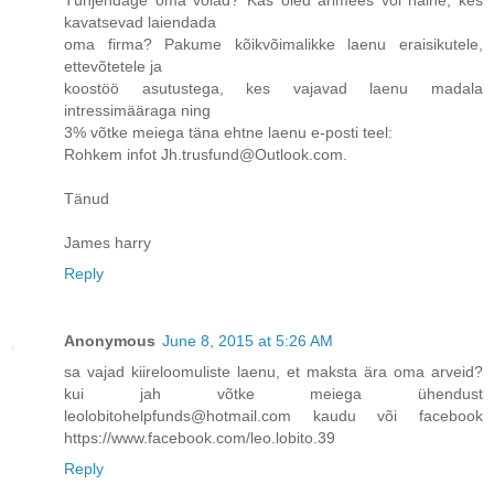
kavatsevad laiendada
oma firma? Pakume kõikvõimalikke laenu eraisikutele,
ettevõtetele ja
koostöö asutustega, kes vajavad laenu madala
intressimääraga ning
3% võtke meiega täna ehtne laenu e-posti teel:
Rohkem infot Jh.trusfund@Outlook.com.
Tänud
James harry
Reply
Anonymous
June 8, 2015 at 5:26 AM
sa vajad kiireloomuliste laenu, et maksta ära oma arveid?
kui jah võtke meiega ühendust
leolobitohelpfunds@hotmail.com kaudu või facebook
https://www.facebook.com/leo.lobito.39
Reply