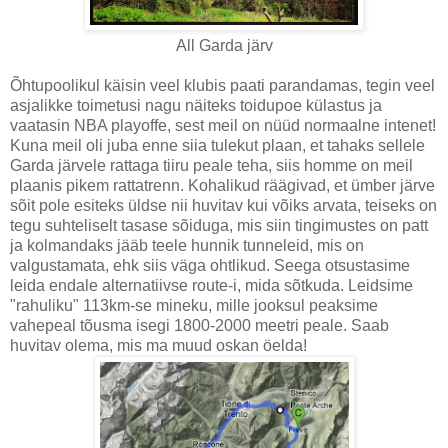
All Garda järv
Õhtupoolikul käisin veel klubis paati parandamas, tegin veel
asjalikke toimetusi nagu näiteks toidupoe külastus ja
vaatasin NBA playoffe, sest meil on nüüd normaalne intenet!
Kuna meil oli juba enne siia tulekut plaan, et tahaks sellele
Garda järvele rattaga tiiru peale teha, siis homme on meil
plaanis pikem rattatrenn. Kohalikud räägivad, et ümber järve
sõit pole esiteks üldse nii huvitav kui võiks arvata, teiseks on
tegu suhteliselt tasase sõiduga, mis siin tingimustes on patt
ja kolmandaks jääb teele hunnik tunneleid, mis on
valgustamata, ehk siis väga ohtlikud. Seega otsustasime
leida endale alternatiivse route-i, mida sõtkuda. Leidsime
"rahuliku" 113km-se mineku, mille jooksul peaksime
vahepeal tõusma isegi 1800-2000 meetri peale. Saab
huvitav olema, mis ma muud oskan öelda!