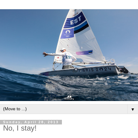
▼
Sunday, April 28, 2013
No, I stay!