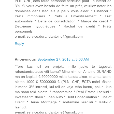
PLN, CHF, ectà toute personne sérieuse pour un intérêt de
3%. Si vous avez besoin de faire un prêt, veuillez noter les
domaines dans lesquels je peux vous aider: * Financer *
Prêts immobiliers * Prêts à l'investissement * Prêt
automobile * Dette de consolidation * Marge de crédit *
Deuxième hypothèques * Rachat de crédit * Prêts
personnels.
e-mail: service.durandantoine@gmail.com
Reply
Anonymous
September 27, 2015 at 3:03 AM
"Tere kas teil on projekt, mille jaoks te tugevalt
rahastamisotsuse või laenu? Minu nimi on Antoine DURAND
ma on kapitali € 90000000 mida kasutatakse, et anda laene
alates 1000 € 50000000 € (PLN, CHF, ECTA mõni tõsine
inimene 3% intressi, kui teil on vaja teha laenu, palun, kus
ma saan teid aidata. * rahastamine * Real Estate Laenud *
Investeerimislaen * Loan Auto * Debt Consolidation * Line of
Credit * Teine Mortgage * soetamine krediidi * Isiklikud
laenud.
e-mail: service.durandantoine@gmail.com