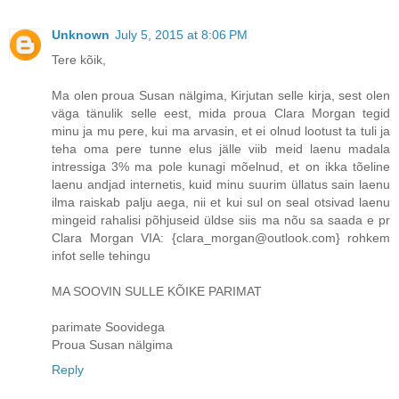
Unknown
July 5, 2015 at 8:06 PM
Tere kõik,
Ma olen proua Susan nälgima, Kirjutan selle kirja, sest olen
väga tänulik selle eest, mida proua Clara Morgan tegid
minu ja mu pere, kui ma arvasin, et ei olnud lootust ta tuli ja
teha oma pere tunne elus jälle viib meid laenu madala
intressiga 3% ma pole kunagi mõelnud, et on ikka tõeline
laenu andjad internetis, kuid minu suurim üllatus sain laenu
ilma raiskab palju aega, nii et kui sul on seal otsivad laenu
mingeid rahalisi põhjuseid üldse siis ma nõu sa saada e pr
Clara Morgan VIA: {clara_morgan@outlook.com} rohkem
infot selle tehingu
MA SOOVIN SULLE KÕIKE PARIMAT
parimate Soovidega
Proua Susan nälgima
Reply