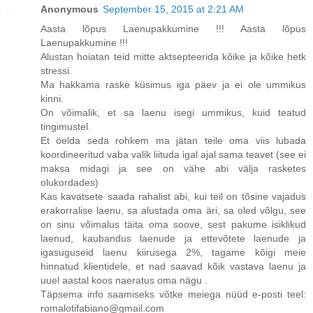
Anonymous
September 15, 2015 at 2:21 AM
Aasta lõpus Laenupakkumine !!! Aasta lõpus
Laenupakkumine !!!
Alustan hoiatan teid mitte aktsepteerida kõike ja kõike hetk
stressi.
Ma hakkama raske küsimus iga päev ja ei ole ummikus
kinni.
On võimalik, et sa laenu isegi ummikus, kuid teatud
tingimustel.
Et öelda seda rohkem ma jätan teile oma viis lubada
koordineeritud vaba valik liituda igal ajal sama teavet (see ei
maksa midagi ja see on vähe abi välja rasketes
olukordades)
Kas kavatsete saada rahalist abi, kui teil on tõsine vajadus
erakorralise laenu, sa alustada oma äri, sa oled võlgu, see
on sinu võimalus täita oma soove, sest pakume isiklikud
laenud, kaubandus laenude ja ettevõtete laenude ja
igasuguseid laenu kiirusega 2%, tagame kõigi meie
hinnatud klientidele, et nad saavad kõik vastava laenu ja
uuel aastal koos naeratus oma nägu .
Täpsema info saamiseks võtke meiega nüüd e-posti teel:
romalotifabiano@gmail.com