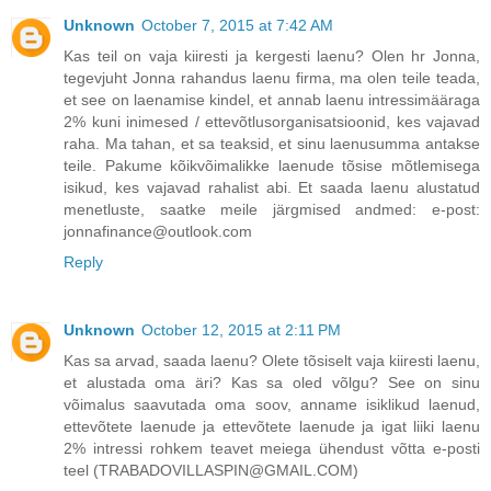
Unknown
October 7, 2015 at 7:42 AM
Kas teil on vaja kiiresti ja kergesti laenu? Olen hr Jonna,
tegevjuht Jonna rahandus laenu firma, ma olen teile teada,
et see on laenamise kindel, et annab laenu intressimääraga
2% kuni inimesed / ettevõtlusorganisatsioonid, kes vajavad
raha. Ma tahan, et sa teaksid, et sinu laenusumma antakse
teile. Pakume kõikvõimalikke laenude tõsise mõtlemisega
isikud, kes vajavad rahalist abi. Et saada laenu alustatud
menetluste, saatke meile järgmised andmed: e-post:
jonnafinance@outlook.com
Reply
Unknown
October 12, 2015 at 2:11 PM
Kas sa arvad, saada laenu? Olete tõsiselt vaja kiiresti laenu,
et alustada oma äri? Kas sa oled võlgu? See on sinu
võimalus saavutada oma soov, anname isiklikud laenud,
ettevõtete laenude ja ettevõtete laenude ja igat liiki laenu
2% intressi rohkem teavet meiega ühendust võtta e-posti
teel (TRABADOVILLASPIN@GMAIL.COM)