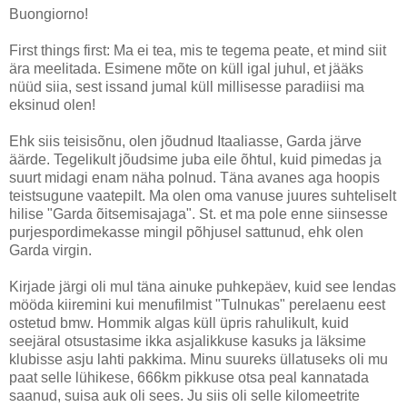
Buongiorno!
First things first: Ma ei tea, mis te tegema peate, et mind siit
ära meelitada. Esimene mõte on küll igal juhul, et jääks
nüüd siia, sest issand jumal küll millisesse paradiisi ma
eksinud olen!
Ehk siis teisisõnu, olen jõudnud Itaaliasse, Garda järve
äärde. Tegelikult jõudsime juba eile õhtul, kuid pimedas ja
suurt midagi enam näha polnud. Täna avanes aga hoopis
teistsugune vaatepilt. Ma olen oma vanuse juures suhteliselt
hilise "Garda õitsemisajaga". St. et ma pole enne siinsesse
purjespordimekasse mingil põhjusel sattunud, ehk olen
Garda virgin.
Kirjade järgi oli mul täna ainuke puhkepäev, kuid see lendas
mööda kiiremini kui menufilmist "Tulnukas" perelaenu eest
ostetud bmw. Hommik algas küll üpris rahulikult, kuid
seejäral otsustasime ikka asjalikkuse kasuks ja läksime
klubisse asju lahti pakkima. Minu suureks üllatuseks oli mu
paat selle lühikese, 666km pikkuse otsa peal kannatada
saanud, suisa auk oli sees. Ju siis oli selle kilomeetrite