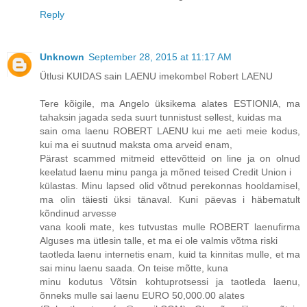
Reply
Unknown
September 28, 2015 at 11:17 AM
Ütlusi KUIDAS sain LAENU imekombel Robert LAENU
Tere kõigile, ma Angelo üksikema alates ESTIONIA, ma
tahaksin jagada seda suurt tunnistust sellest, kuidas ma
sain oma laenu ROBERT LAENU kui me aeti meie kodus,
kui ma ei suutnud maksta oma arveid enam,
Pärast scammed mitmeid ettevõtteid on line ja on olnud
keelatud laenu minu panga ja mõned teised Credit Union i
külastas. Minu lapsed olid võtnud perekonnas hooldamisel,
ma olin täiesti üksi tänaval. Kuni päevas i häbematult
kõndinud arvesse
vana kooli mate, kes tutvustas mulle ROBERT laenufirma
Alguses ma ütlesin talle, et ma ei ole valmis võtma riski
taotleda laenu internetis enam, kuid ta kinnitas mulle, et ma
sai minu laenu saada. On teise mõtte, kuna
minu kodutus Võtsin kohtuprotsessi ja taotleda laenu,
õnneks mulle sai laenu EURO 50,000.00 alates