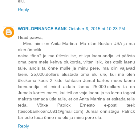
elu.
Reply
WORLDFINANCE BANK
October 6, 2015 at 10:23 PM
Head päeva,
Minu nimi on Anita Martina. Ma elan Boston USA ja ma
olen õnnelik
naine täna? ja ma ütlesin ise, et iga laenuandja, et päästa
oma pere meie kehva olukorda, viitan isik, kes otsib laenu
talle, andis ta õnne mulle ja minu pere, ma olin vajavad
laenu 25,000.dollars alustada oma elu üle, kui ma olen
üksikema koos 2 kids kohtasin Jumal kartes mees laenu
laenuandja, et mind aidata laenu 25,000.dollars ta on
Jumala kartes mees, kui teil on vaja laenu ja sa laenu tagasi
maksta temaga ütle talle, et on Anita Martina et esitada teile
teda. Võtke Patrick Ernesto e-posti teel;
(tescobankloan1891@gmail.com) Jumal õnnistagu Patrick
Ernesto tuua õnne mu elu ja minu pere elu.
Reply