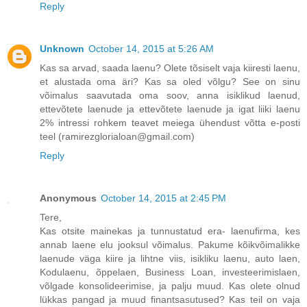
Reply
Unknown
October 14, 2015 at 5:26 AM
Kas sa arvad, saada laenu? Olete tõsiselt vaja kiiresti laenu,
et alustada oma äri? Kas sa oled võlgu? See on sinu
võimalus saavutada oma soov, anna isiklikud laenud,
ettevõtete laenude ja ettevõtete laenude ja igat liiki laenu
2% intressi rohkem teavet meiega ühendust võtta e-posti
teel (ramirezglorialoan@gmail.com)
Reply
Anonymous
October 14, 2015 at 2:45 PM
Tere,
Kas otsite mainekas ja tunnustatud era- laenufirma, kes
annab laene elu jooksul võimalus. Pakume kõikvõimalikke
laenude väga kiire ja lihtne viis, isikliku laenu, auto laen,
Kodulaenu, õppelaen, Business Loan, investeerimislaen,
võlgade konsolideerimise, ja palju muud. Kas olete olnud
lükkas pangad ja muud finantsasutused? Kas teil on vaja