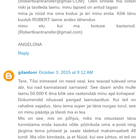
(Robertloantransfer@gmail.COM). Olen õnnelik ma võtsin
riski ja taotleda laenu. minu lapsed on antud tagasi
mina ja nüüd ma oma kodus ja äri minu enda. Kõik tänu
kuulub ROBERT laene andes tähendus
minu elu, kui ma lootuse kaotanud.
(Robertloantransfer@gmail.com)
ANGELONA
Reply
gilardoni
October 3, 2015 at 9:12 AM
Tere, Tõsi inimesed on need seal, kes teavad tulevad oma
abi, kui nad kannatavad sarnased. See daam andis mulle
laenu 50.000 € ilma kõik see raskendab minu ajal kohapeal
Dokumendid nõuavad pangad laenutaotlusi. Kui teil on
rahaline vajadus, tänu tema super jai täna nurgas turul, see
on minu päästja ja tõesti ma ei tea
Mis on see, mis on põhjus, miks ma otsustasin täna
tunnistama enda kasuks võite pöörduda oma e-posti ning
järgima tema juhiseid ja saate täidetud maksimaalselt 48
tundi .Ma võin kinnitada, ja et Nüüd, kui see juhtus, et teil on