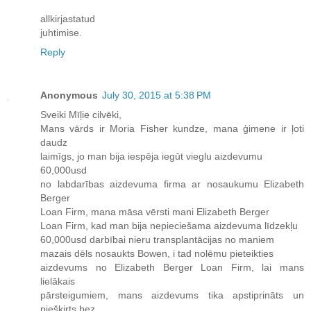
allkirjastatud
juhtimise.
Reply
Anonymous
July 30, 2015 at 5:38 PM
Sveiki Mīļie cilvēki,
Mans vārds ir Moria Fisher kundze, mana ģimene ir ļoti
daudz
laimīgs, jo man bija iespēja iegūt vieglu aizdevumu
60,000usd
no labdarības aizdevuma firma ar nosaukumu Elizabeth
Berger
Loan Firm, mana māsa vērsti mani Elizabeth Berger
Loan Firm, kad man bija nepieciešama aizdevuma līdzekļu
60,000usd darbībai nieru transplantācijas no maniem
mazais dēls nosaukts Bowen, i tad nolēmu pieteikties
aizdevums no Elizabeth Berger Loan Firm, lai mans
lielākais
pārsteigumiem, mans aizdevums tika apstiprināts un
piešķirts bez