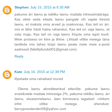
Stephen
July 15, 2015 at 8:30 AM
pakume äri laenu ja isikliku laenu madala intressimääraga.
Kas olete seda eitada laenu pangale või vajate kiiresti
laenu, et maksta oma arved ja osakonnas, Kas teil on äri,
mis ei lähe hästi halva rahandus, Kas teil on vaja laenu, et
osta maja, Kas teil on vaja laenu Kirjuta oma lapsi kooli.
Meie protsess on kiire ja lihtne. Lihtsalt võtke meiega täna
taotleda mis tahes tüüpi laenu peate meie meie e-posti
aadressil (fidelityfunds001@gmail.com)
Reply
Kate
July 16, 2015 at 12:38 PM
lõpetada oma rahalised mured
Oleme laenu akrediteeritud ettevõte. pakume laenu
eraisikutele madala intressiga 2%, pakume isikliku laenu, äri
laenu, eluasemelaenu. laen kinnisvara tagatisel. rohkem
infot: võtke meiega ühendust:
berryjoneslender09@yahoo.com