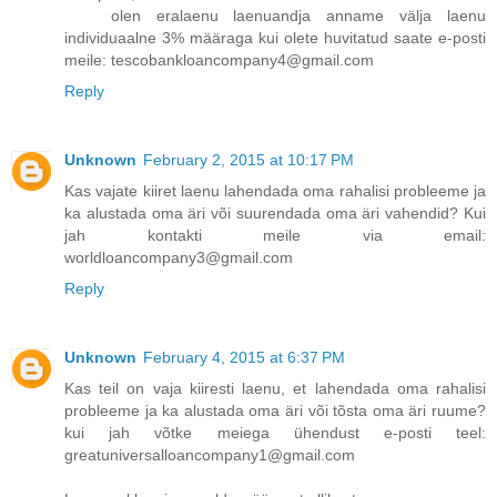
olen eralaenu laenuandja anname välja laenu
individuaalne 3% määraga kui olete huvitatud saate e-posti
meile: tescobankloancompany4@gmail.com
Reply
Unknown
February 2, 2015 at 10:17 PM
Kas vajate kiiret laenu lahendada oma rahalisi probleeme ja
ka alustada oma äri või suurendada oma äri vahendid? Kui
jah kontakti meile via email:
worldloancompany3@gmail.com
Reply
Unknown
February 4, 2015 at 6:37 PM
Kas teil on vaja kiiresti laenu, et lahendada oma rahalisi
probleeme ja ka alustada oma äri või tõsta oma äri ruume?
kui jah võtke meiega ühendust e-posti teel:
greatuniversalloancompany1@gmail.com