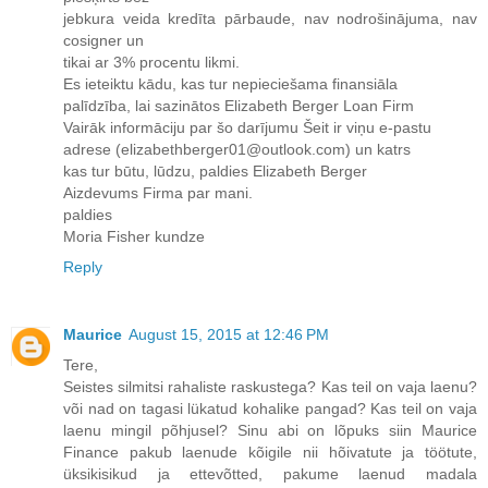
jebkura veida kredīta pārbaude, nav nodrošinājuma, nav
cosigner un
tikai ar 3% procentu likmi.
Es ieteiktu kādu, kas tur nepieciešama finansiāla
palīdzība, lai sazinātos Elizabeth Berger Loan Firm
Vairāk informāciju par šo darījumu Šeit ir viņu e-pastu
adrese (elizabethberger01@outlook.com) un katrs
kas tur būtu, lūdzu, paldies Elizabeth Berger
Aizdevums Firma par mani.
paldies
Moria Fisher kundze
Reply
Maurice
August 15, 2015 at 12:46 PM
Tere,
Seistes silmitsi rahaliste raskustega? Kas teil on vaja laenu?
või nad on tagasi lükatud kohalike pangad? Kas teil on vaja
laenu mingil põhjusel? Sinu abi on lõpuks siin Maurice
Finance pakub laenude kõigile nii hõivatute ja töötute,
üksikisikud ja ettevõtted, pakume laenud madala