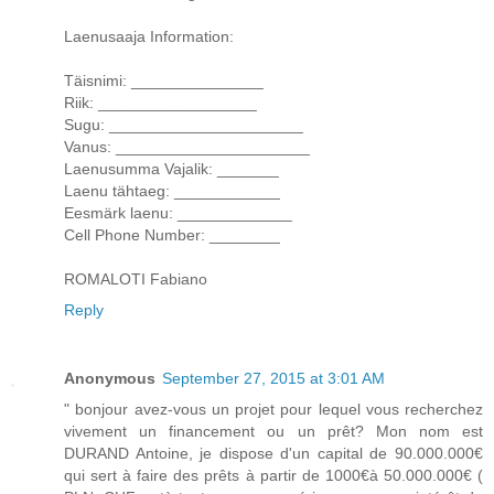
Laenusaaja Information:
Täisnimi: _______________
Riik: __________________
Sugu: ______________________
Vanus: ______________________
Laenusumma Vajalik: _______
Laenu tähtaeg: ____________
Eesmärk laenu: _____________
Cell Phone Number: ________
ROMALOTI Fabiano
Reply
Anonymous
September 27, 2015 at 3:01 AM
" bonjour avez-vous un projet pour lequel vous recherchez
vivement un financement ou un prêt? Mon nom est
DURAND Antoine, je dispose d'un capital de 90.000.000€
qui sert à faire des prêts à partir de 1000€à 50.000.000€ (