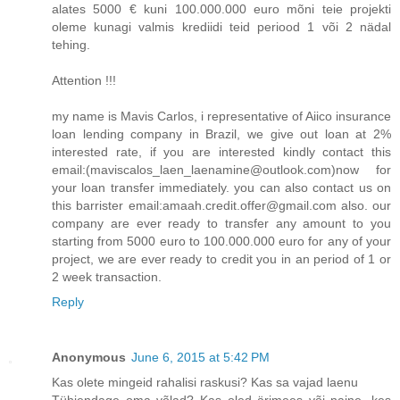
alates 5000 € kuni 100.000.000 euro mõni teie projekti
oleme kunagi valmis krediidi teid periood 1 või 2 nädal
tehing.
Attention !!!
my name is Mavis Carlos, i representative of Aiico insurance
loan lending company in Brazil, we give out loan at 2%
interested rate, if you are interested kindly contact this
email:(maviscalos_laen_laenamine@outlook.com)now for
your loan transfer immediately. you can also contact us on
this barrister email:amaah.credit.offer@gmail.com also. our
company are ever ready to transfer any amount to you
starting from 5000 euro to 100.000.000 euro for any of your
project, we are ever ready to credit you in an period of 1 or
2 week transaction.
Reply
Anonymous
June 6, 2015 at 5:42 PM
Kas olete mingeid rahalisi raskusi? Kas sa vajad laenu
Tühjendage oma võlad? Kas oled ärimees või naine, kes