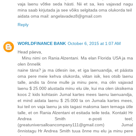
vaja laenu võtke seda hästi. Nii et sa, kes vajavad nagu
mina saab kirjutada ja see võiks selgitada oma olukorda teil
aidata oma mail: angelavadez8@gmail.com
Reply
WORLDFINANCE BANK
October 6, 2015 at 1:07 AM
Head päeva,
Minu nimi on Rania Alzentani. Ma elan Florida USA ja ma
olen õnnelik
naine täna? ja ma ütlesin ise, et iga laenuandja, et päästa
oma pere meie kehva olukorda, viitan isik, kes otsib laenu
talle, andis ta õnne mulle ja minu pere, ma olin vajavad
laenu $ 25.000 alustada minu elu üle, kui ma olen üksikema
koos 2 kids kohtasin Jumal kartes mees laenu laenuandja,
et mind aidata laenu $ 25.000 ta on Jumala kartes mees,
kui teil on vaja laenu ja siis tagasi maksma laen temaga ütle
talle, et on Rania Alzentani et esitada teile teda. Kontakt Hr
Andrea Smith e-posti teel;
(greatuniversalloancompany111@gmail.com) Jumal
õnnistagu Hr Andrea Smith tuua õnne mu elu ja minu pere