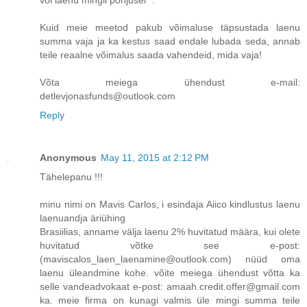
Kuid meie meetod pakub võimaluse täpsustada laenu
summa vaja ja ka kestus saad endale lubada seda, annab
teile reaalne võimalus saada vahendeid, mida vaja!
Võta meiega ühendust e-mail:
detlevjonasfunds@outlook.com
Reply
Anonymous
May 11, 2015 at 2:12 PM
Tähelepanu !!!
minu nimi on Mavis Carlos, i esindaja Aiico kindlustus laenu
laenuandja äriühing
Brasiilias, anname välja laenu 2% huvitatud määra, kui olete
huvitatud võtke see e-post:
(maviscalos_laen_laenamine@outlook.com) nüüd oma
laenu üleandmine kohe. võite meiega ühendust võtta ka
selle vandeadvokaat e-post: amaah.credit.offer@gmail.com
ka. meie firma on kunagi valmis üle mingi summa teile