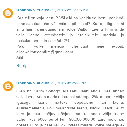
Unknown
August 29, 2015 at 12:05 AM
Kas teil on vaja laenu? Või olid sa keeldusid laenu pank või
finantsasutus ühe või mitme põhjustel? Sul on õige koht
sinu laen lahendused siin! Alice Walton Laenu Firm anda
välja laene ettevõtetele ja eraisikutele madala ja
taskukohane intressimäär 2%.
Palun võtke meiega ühendust meie e-post:
alicewaltonloanfirm@gmail.com
Aitäh.
Reply
Unknown
August 29, 2015 at 2:48 PM
Olen hr Karim Sonogo eralaenu laenuandja, kes annab
välja laenu väga madala intressimääraga 2%. anname välja
igasugu laenu näiteks õppelaenu, äri laenu,
eluasemelaenu, Põllumajanduse laenu, isikliku laenu, Auto
laen ja muu mõjuv põhjus, ma ka anda välja laene
vahemikus 5000 eurot kuni 90,000,000.00 Euro mõlemas
dollarit Euro ja nael kell 2% intressimäära. võtke meiega e-