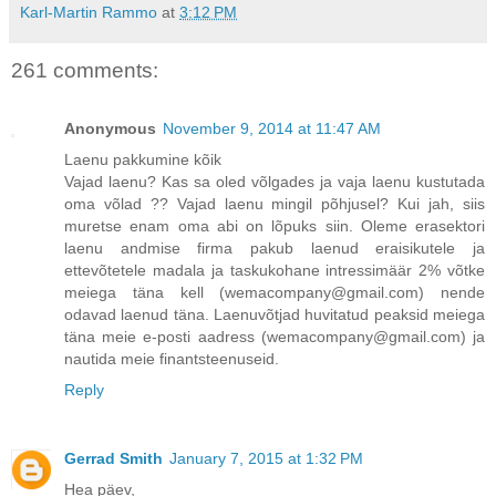
Karl-Martin Rammo
at
3:12 PM
261 comments:
Anonymous
November 9, 2014 at 11:47 AM
Laenu pakkumine kõik
Vajad laenu? Kas sa oled võlgades ja vaja laenu kustutada
oma võlad ?? Vajad laenu mingil põhjusel? Kui jah, siis
muretse enam oma abi on lõpuks siin. Oleme erasektori
laenu andmise firma pakub laenud eraisikutele ja
ettevõtetele madala ja taskukohane intressimäär 2% võtke
meiega täna kell (wemacompany@gmail.com) nende
odavad laenud täna. Laenuvõtjad huvitatud peaksid meiega
täna meie e-posti aadress (wemacompany@gmail.com) ja
nautida meie finantsteenuseid.
Reply
Gerrad Smith
January 7, 2015 at 1:32 PM
Hea päev,