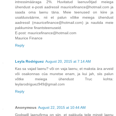
intressimääraga 2%. Huvitatud laenuvõtjad meiega
ühendust e-posti aadressil mauricefinance@hotmail.com ja
saada oma laenu täna. Meie teenused on kiire ja
usaldusväärne, nii et palun võtke meiega ühendust
aadressil (mauricefinance@hotmail.com) ja nautida meie
pakkumine finantsteenuseid.
E-post: mauricefinance@hotmail.com
Maurice Finance
Reply
Leyla Rodriguez
August 20, 2015 at 7:14 AM
Kas sa vajad laenu? või on vaja laenu, et maksta ära arveid
või osakonnas của muretse enam, ja kui jah, siis palun
võtke meiega ühendust Truc kohta:
leylarodriguez949@gmail.com
Reply
Anonymous
August 22, 2015 at 10:44 AM
Godswill laenufirma on siin, et pakkuda teile mingit laenu