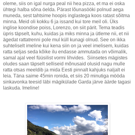
oleme, siis on igal nurga peal nii hea pizza, et ma ei oska
ühtegi halba sõna öelda. Pärast lõunasööki polnud aega
muneda, sest tahtsime hoopis inglastega koos ratast sõitma
minna. Meid oli kokku 6 ja issand kui tore meil oli. Üks
inglise koondise poiss, Lorenzo, on siit pärit. Tema teadis
üpris täpselt, kuhu, kuidas ja miks minna ja ütleme nii, et nii
ägedat rattatrenni pole mul küll kunagi olnud. See on ikka
suhteliselt imeline kui kena siin on ja veel imelisem, kuidas
ratta seljas seda kõike ilu endasse ammutada on võimalik,
samal ajal veel füüsilist vormi lihvides. Siinsetes mägistes
oludes saan täpselt selliseid mõnusaid olusid nagu mulle
ratta otsas meeldib ja mida Eesti pinnalt kahjuks naljalt ei
leia. Täna saime 45min ronida, et siis 20 minutiga mööda
sinkavonka teesid läbi mägikülade Garda järve äärde tagasi
laskuda. Imeline!