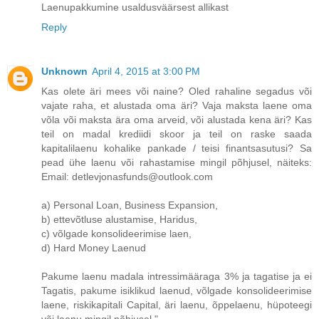
Laenupakkumine usaldusväärsest allikast
Reply
Unknown
April 4, 2015 at 3:00 PM
Kas olete äri mees või naine? Oled rahaline segadus või
vajate raha, et alustada oma äri? Vaja maksta laene oma
võla või maksta ära oma arveid, või alustada kena äri? Kas
teil on madal krediidi skoor ja teil on raske saada
kapitalilaenu kohalike pankade / teisi finantsasutusi? Sa
pead ühe laenu või rahastamise mingil põhjusel, näiteks:
Email: detlevjonasfunds@outlook.com
a) Personal Loan, Business Expansion,
b) ettevõtluse alustamise, Haridus,
c) võlgade konsolideerimise laen,
d) Hard Money Laenud
Pakume laenu madala intressimääraga 3% ja tagatise ja ei
Tagatis, pakume isiklikud laenud, võlgade konsolideerimise
laene, riskikapitali Capital, äri laenu, õppelaenu, hüpoteegi
või laenu mingil põhjusel ".